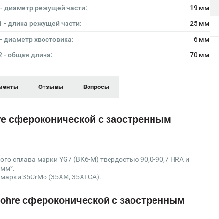
 - диаметр режущей части:
19 мм
1 - длина режущей части:
25 мм
 - диаметр хвостовика:
6 мм
2 - общая длина:
70 мм
менты
Отзывы
Вопросы
e сфероконической с заостренным
го сплава марки YG7 (ВК6-М) твердостью 90,0-90,7 HRA и
/мм².
 марки 35CrMo (35ХМ, 35ХГСА).
ohre сфероконической с заостренным