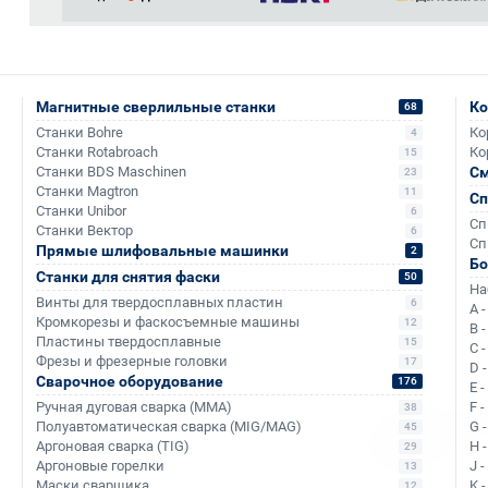
Магнитные сверлильные станки
Ко
68
Станки Bohre
Ко
4
Станки Rotabroach
Ко
15
Станки BDS Maschinen
См
23
Станки Magtron
11
Сп
Станки Unibor
6
Аналоги и похожие товары
Сп
Станки Вектор
6
Сп
Прямые шлифовальные машинки
2
Б
Станки для снятия фаски
50
На
Винты для твердосплавных пластин
6
A 
+69
+139
Кромкорезы и фаскосъемные машины
12
B 
Пластины твердосплавные
15
C 
Фрезы и фрезерные головки
17
D 
Сварочное оборудование
176
E 
Ручная дуговая сварка (MMA)
F 
38
Полуавтоматическая сварка (MIG/MAG)
G 
45
Аргоновая сварка (TIG)
H 
29
Аргоновые горелки
J 
13
Маски сварщика
K 
12