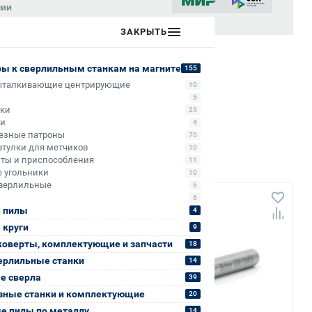
сии
ЗАКРЫТЬ
ры к сверлильным станкам на магните
155
ыталкивающие центрирующие
10
5
ики
23
ли
4
езные патроны
70
втулки для метчиков
10
ты и приспособления
11
 угольники
10
верлильные
6
6
+80
 пилы
4
 круги
9
коверты, комплектующие и запчасти
18
ерлильные станки
14
е сверла
39
зные станки и комплектующие
20
е пилы по металлу
14