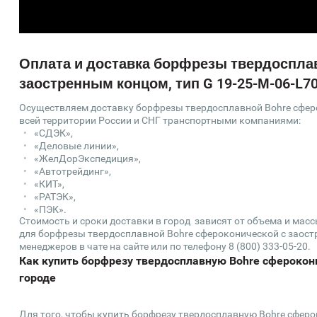
Оплата и доставка борфрезы твердоспла
заостренным концом, тип G 19-25-М-06-L7
Осуществляем доставку борфрезы твердосплавной Bohre сферо
всей территории России и СНГ транспортными компаниями:
«СДЭК»,
«Деловые линии»,
«ЖелДорЭкспедиция»,
«Автотрейдинг»,
«КИТ»,
«РАТЭК»,
«ПЭК».
Стоимость и сроки доставки в город зависят от объема и мас
для борфрезы твердосплавной Bohre сфероконической с заостр
менеджеров в чате на сайте или по телефону 8 (800) 333-05-20.
Как купить борфрезу твердосплавную Bohre сферокони
городе
Для того, чтобы купить борфрезу твердосплавную Bohre сферо