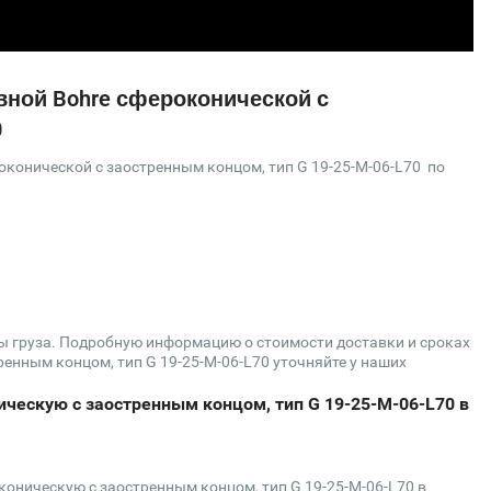
вной Bohre сфероконической с
0
конической с заостренным концом, тип G 19-25-М-06-L70 по
сы груза. Подробную информацию о стоимости доставки и сроках
енным концом, тип G 19-25-М-06-L70 уточняйте у наших
ческую с заостренным концом, тип G 19-25-М-06-L70 в
коническую с заостренным концом, тип G 19-25-М-06-L70 в