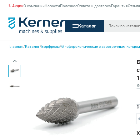
% Акции
О компании
Новости
Полезное
Оплата и доставка
Гарантия
Отзыв
Каталог
/
/
/
Главная
Каталог
Борфрезы
G - сфероконические с заостренным концом
Б
с
1
К
D
Х