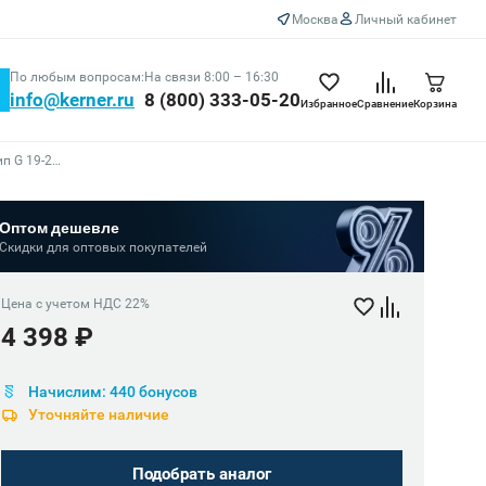
Москва
Личный кабинет
По любым вопросам:
На связи 8:00 – 16:30
info@kerner.ru
8 (800) 333-05-20
Избранное
Сравнение
Корзина
Борфреза твердосплавная Bohre сфероконическая с заостренным концом, тип G 19-25-М-06-L70
Оптом дешевле
Скидки для оптовых покупателей
Цена с учетом НДС 22%
4 398 ₽
Начислим: 440 бонусов
Уточняйте наличие
Подобрать аналог