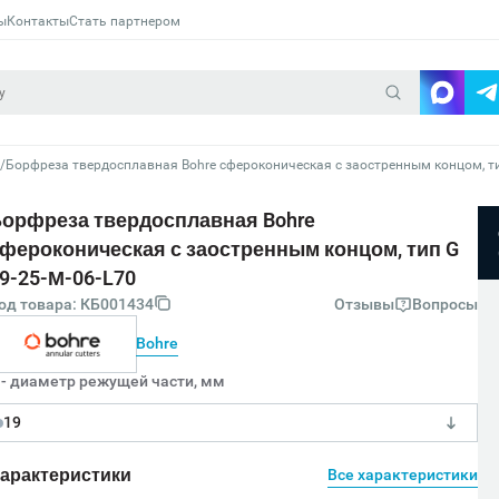
ы
Контакты
Стать партнером
/
орфреза твердосплавная Bohre
фероконическая с заостренным концом, тип G
9-25-М-06-L70
од товара: КБ001434
Отзывы
Вопросы
Bohre
 - диаметр режущей части, мм
19
арактеристики
Все характеристики