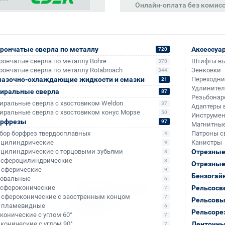
Онлайн-оплата без комис
рончатые сверла по металлу
Аксессуа
720
рончатые сверла по металлу Bohre
Штифты в
370
рончатые сверла по металлу Rotabroach
Зенковки
344
азочно-охлаждающие жидкости и смазки
Переходн
21
Удлините
иральные сверла
87
Резьбонар
иральные сверла с хвостовиком Weldon
37
Адаптеры 
иральные сверла с хвостовиком конус Морзе
50
Инструмен
орфрезы
97
Магнитные
бор борфрез твердосплавных
Патроны с
4
- цилиндрические
Канистры
9
+181
+326
- цилиндрические с торцовыми зубьями
Отрезные
8
- сфероцилиндрические
8
Отрезные
- сферические
9
Бензогай
- овальные
6
- сфероконические
Рельсосв
7
- сфероконические с заостренным концом
7
Рельсовы
- пламевидные
6
Рельсоре
- конические с углом 60°
7
- конические с углом 90°
Ленточны
7