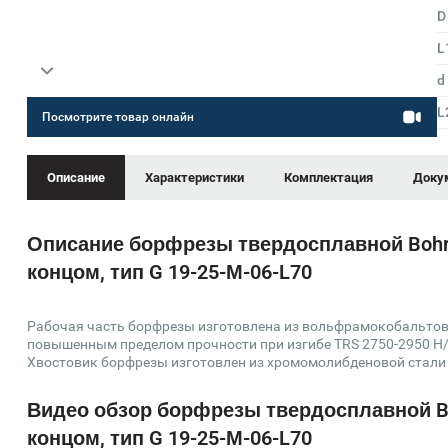
D
L
d
L
Посмотрите товар онлайн
Описание
Характеристики
Комплектация
Доку
Описание борфрезы твердосплавной Bohr
концом, тип G 19-25-М-06-L70
Рабочая часть борфрезы изготовлена из вольфрамокобальтово
повышенным пределом прочности при изгибе TRS 2750-2950 Н
Хвостовик борфрезы изготовлен из хромомолибденовой стали
Видео обзор борфрезы твердосплавной B
концом, тип G 19-25-М-06-L70