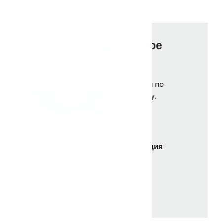
Гарантийное и сервисное
обслуживание
Сервисный центр выполняет работы по
гарантийному и сервисному ремонту.
+
В наличии запасные части
+
Техническое обслуживание
+
Удаленная бесплатная консультация
мастера