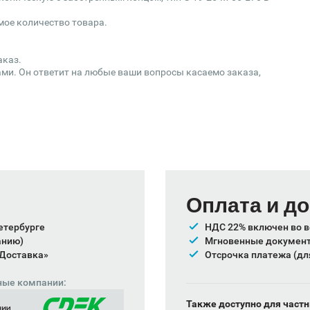
мое количество товара.
аказ.
ми. Он ответит на любые ваши вопросы касаемо заказа,
Оплата и д
етербурге
НДС 22% включен во в
анию)
Мгновенные документы
 Доставка»
Отсрочка платежа (дл
ные компании:
Также доступно для частн