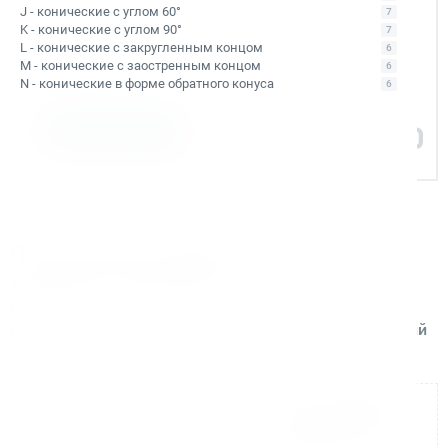
J - конические с углом 60°
7
Помогаем на всех этапах: в выборе и
K - конические с углом 90°
7
внедрении оборудования в рабочие
L - конические с закругленным концом
6
M - конические с заостренным концом
процессы
6
N - конические в форме обратного конуса
6
Задать вопрос
Поставляем оборудование для
ведущих компаний
Реализуем поставки и сопровождаем проекты для
крупных производственных и строительных компаний
по всей России