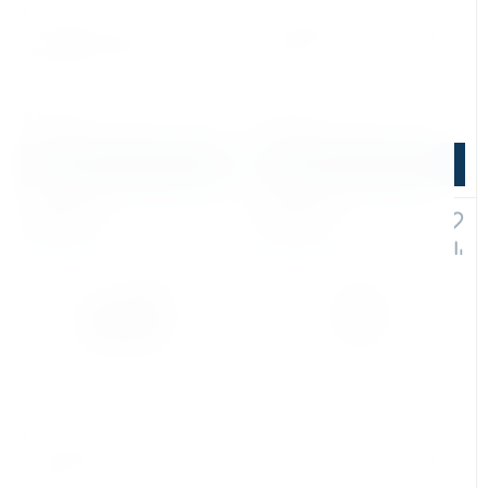
Винт для крепления
Винт для крепления
твердосплавных пластин
твердосплавных пластин
(SRB-000311) к ВМ-20+,ВМ-21,
(SRB-000289) к ВМ-7,ВМ-16,
АВМ-28, PRO-40 PBS
ВМ-18
В наличии: 91 шт.
В наличии: 272 шт.
680 ₽
680 ₽
800 ₽
800 ₽
В корзину
В корзину
Хит продаж
Хит продаж
Распродажа
Распродажа
Арт. КБ003632
Арт. КБ000282
Винт для крепления
Винт для крепления
твердосплавных пластин
твердосплавных пластин
(SRB-000290) к ВМ-7,ВМ-16,
(WKR-000027) для BM-20