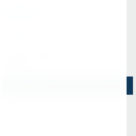
По любым вопросам:
info@kerner.ru
Офис в Москве
г. Москва, ул Зарайская, д. 21, помещ. 206
Офис в Санкт-Петербурге
г. Санкт-Петербург, ул. Седова, д.11А, БЦ
"Эврика"
Напишите нам
О Нас
О компании
Информация
Отзывы
Реквизиты
Контакты