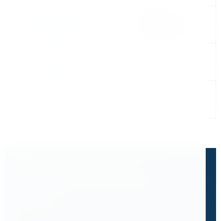
Не нашли готовый ответ?
Расскажите, что вам нужно
сделать.
Часто клиенты приходят к нам с запросом,