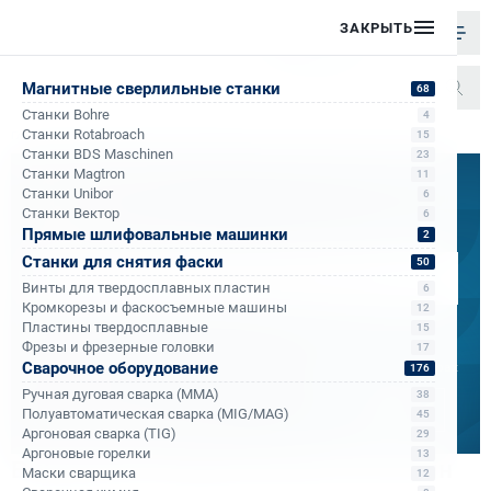
ЗАКРЫТЬ
Магнитные сверлильные станки
68
Станки Bohre
4
/
/
/
Станки Rotabroach
Винты для твердосплавных пластин
15
Главная
Каталог
Станки для снятия фаски
Станки BDS Maschinen
23
Станки Magtron
11
Станки Unibor
Бандюк Алла
6
Станки Вектор
Менеджер по продажам
6
Прямые шлифовальные машинки
2
Станки для снятия фаски
50
Добрый день. Работаю с вашим регионом. Звоните или пишите -
проконсультирую по выбору, отправлю КП и счет.
Винты для твердосплавных пластин
6
Кромкорезы и фаскосъемные машины
12
Пластины твердосплавные
15
На почту
Фрезы и фрезерные головки
17
243@kerner.ru
Сварочное оборудование
В мессенджерах
176
Ручная дуговая сварка (MMA)
По телефону (бесплатный звонок)
38
Полуавтоматическая сварка (MIG/MAG)
45
8 (800) 333-05-20 доб. 243
Аргоновая сварка (TIG)
29
Аргоновые горелки
13
Винты для твердосплавных пластин
Маски сварщика
12