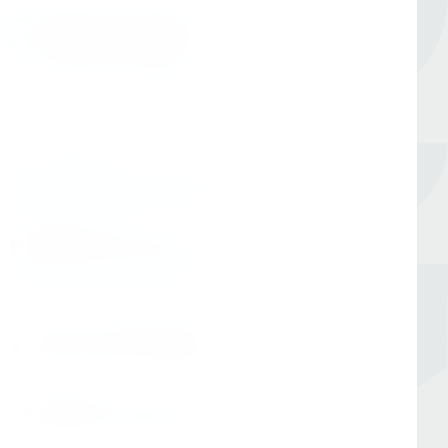
Оборудование для сверления и металлообработки
Мы в соцсетях
Единый номер
8 (800) 333-05-20
Заказать обратный звонок
Номер в Санкт-Петербурге
+7 (812) 454-00-80
Номер в Москве
+7 (495) 145-80-40