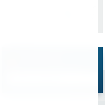
ОАО "РЖД" Центральная
Филиал концерна
дирекция пути. Структурное
"Росэнергоатом" "Кольская
подразделение. Октябрьская
АЭС"
дирекция по ремонту пути
"ПУТЬРЕМ". Структурное
подразделение Путевая
Машинная Станция №88.
Остались вопросы?
Свяжитесь с нами, мы поможем подобрать
оптимальное решение для ваших задач
Связаться со специалистом