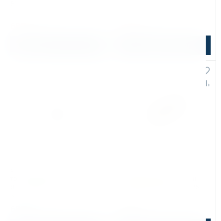
ВМ-18
В наличии: 404 шт.
Уточняйте наличие
680 ₽
680 ₽
800 ₽
800 ₽
В корзину
Подобрать аналог
Арт. КБ012393
Арт. КБ012356
Винт для крепления
Винт для крепления
твердосплавных пластин
твердосплавных пластин
Bohre для BM-20
(FS3139) для ФС22М, ФС26
В наличии: 40 шт.
Уточняйте наличие
680 ₽
410 ₽