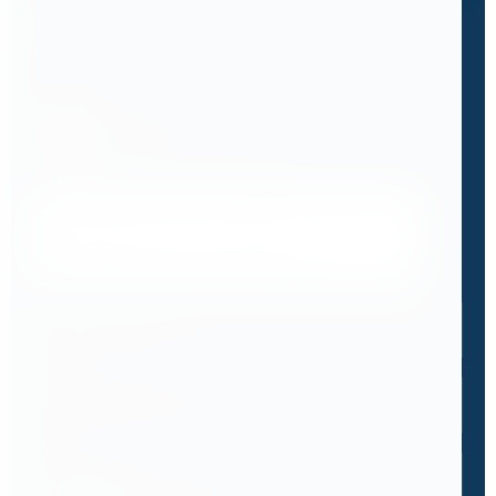
Теперь ПМС-88 рекомендует его всем
подразделениям РЖД.
Бандюк Алла
Менеджер по продажам
Напишите, что вам нужно сверлить, отпилить
или монтировать
- мы предложим
оборудование, которое справится.
Имя
*
Телефон
*
Email
*