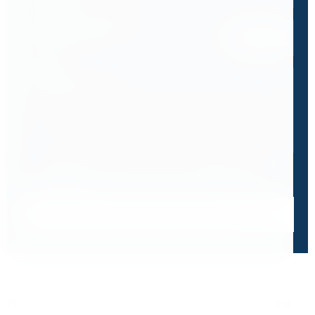
Спецификация или реквизиты
Прикрепите файлы
Выбрать
Ваш вопрос
0 / 500
Я ознакомлен и принимаю условия
политики в отношении
обработки персональных данных
и
пользовательского
соглашения
Получить консультацию специалиста
Винты для твердосплавных пластин