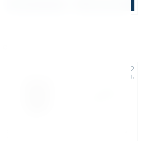
В корзину
Подобрать аналог
Сопутствующие товары
+2 301
Арт. КБ012371
Арт. КБ012383
Смазочно-охлаждающая
Пластина твердосплавная
жидкость Bohre для станков с
для BOHRE BM-20