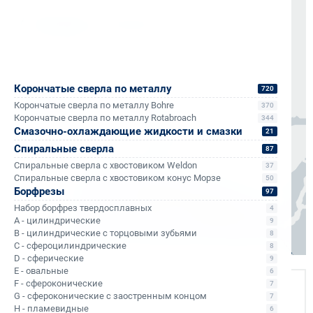
Доставка по России от 1 дня
Организуем быструю отгрузку и доставку
по всей России в согласованные сроки
Корончатые сверла по металлу
720
Москва, Санкт-Петербург
1 день
Корончатые сверла по металлу Bohre
370
Регионы
3–7 дней
Корончатые сверла по металлу Rotabroach
344
Смазочно-охлаждающие жидкости и смазки
21
Спиральные сверла
87
Спиральные сверла с хвостовиком Weldon
37
Спиральные сверла с хвостовиком конус Морзе
50
Борфрезы
97
Набор борфрез твердосплавных
4
A - цилиндрические
9
B - цилиндрические с торцовыми зубьями
8
C - сфероцилиндрические
8
D - сферические
9
E - овальные
6
F - сфероконические
7
G - сфероконические с заостренным концом
7
Экспертная поддержка
H - пламевидные
6