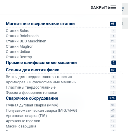
ЗАКРЫТЬ
Магнитные сверлильные станки
68
Станки Bohre
4
Станки Rotabroach
/
Избранное
15
Главная
Станки BDS Maschinen
23
Станки Magtron
11
Станки Unibor
6
Станки Вектор
6
Прямые шлифовальные машинки
2
Станки для снятия фаски
50
Вы пока не добавили ни одного товара в избранное.
Винты для твердосплавных пластин
6
Перейдите в каталог для выбора необходимой
Кромкорезы и фаскосъемные машины
12
продукции.
Пластины твердосплавные
15
Фрезы и фрезерные головки
17
Сварочное оборудование
176
Каталог
Ручная дуговая сварка (MMA)
38
Полуавтоматическая сварка (MIG/MAG)
45
Аргоновая сварка (TIG)
29
Аргоновые горелки
13
Маски сварщика
12