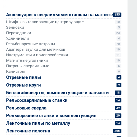
Информация
Отзывы
Аксессуары к сверлильным станкам на магните
155
Реквизиты
Штифты выталкивающие центрирующие
10
Контакты
Зенковки
5
Покупателям
Переходники
23
Удлинители
4
Доставка и оплата
Резьбонарезные патроны
70
Стать партнёром
Адаптеры втулки для метчиков
10
Инструменты и приспособления
Программа лояльности
11
Магнитные угольники
10
Вопрос-ответ
Патроны сверлильные
6
Гарантия и возврат
Канистры
6
Статьи
Отрезные пилы
4
Популярные категории
Отрезные круги
9
Магнитные сверлильные станки
Бензогайковерты, комплектующие и запчасти
18
Корончатые сверла по металлу
Рельсосверлильные станки
14
Смазочно-охлаждающие жидкости
Рельсовые сверла
39
Борфрезы
Рельсорезные станки и комплектующие
20
Фаскосъемные машины
Ленточные пилы по металлу
Рельсосверлильные станки
14
Весь каталог
Ленточные полотна
266