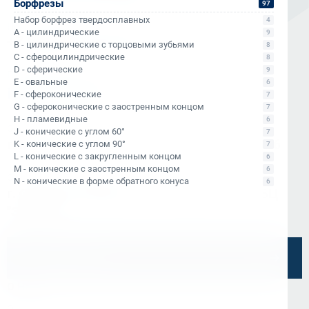
Борфрезы
97
Набор борфрез твердосплавных
4
Номер в Москве
A - цилиндрические
9
+7 (495) 145-80-40
B - цилиндрические с торцовыми зубьями
8
C - сфероцилиндрические
8
D - сферические
9
По любым вопросам:
E - овальные
6
info@kerner.ru
F - сфероконические
7
G - сфероконические с заостренным концом
7
H - пламевидные
6
Офис в Москве
J - конические с углом 60°
7
г. Москва, ул Зарайская, д. 21, помещ. 206
K - конические с углом 90°
7
L - конические с закругленным концом
6
M - конические с заостренным концом
6
Офис в Санкт-Петербурге
N - конические в форме обратного конуса
6
г. Санкт-Петербург, ул. Седова, д.11А, БЦ
"Эврика"
Напишите нам
О Нас
О компании