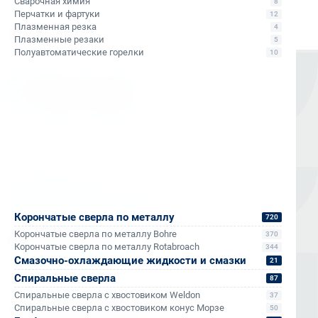
Сварочная химия
8
Перчатки и фартуки
12
Плазменная резка
Избранное
4
Плазменные резаки
5
Полуавтоматические горелки
10
Оборудование для сверления и металлообработки
Мы в соцсетях
Корончатые сверла по металлу
720
Единый номер
Корончатые сверла по металлу Bohre
370
8 (800) 333-05-20
Корончатые сверла по металлу Rotabroach
344
Смазочно-охлаждающие жидкости и смазки
21
Заказать обратный звонок
Спиральные сверла
87
Номер в Санкт-Петербурге
Спиральные сверла с хвостовиком Weldon
37
+7 (812) 454-00-80
Спиральные сверла с хвостовиком конус Морзе
50