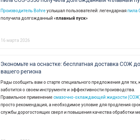
Винты для твердосплавных пластин
Кромкорезы и фаскосъемные машины
Производитель Bohre
услышал пользователей: легендарная
пила 
Пластины твердосплавные
получила долгожданный «
плавный пуск
»
Фрезы и фрезерные головки
Отрезные пилы
 и
16 марта 2026
Отрезные круги
Сварочное оборудование
Экономьте на оснастке: бесплатная доставка СОЖ д
Ручная дуговая сварка (MMA)
вашего региона
Полуавтоматическая сварка (MIG/MAG)
Аргоновая сварка (TIG)
Рады сообщить вам о старте специального предложения для тех, 
Аргоновые горелки
заботится о своем инструменте и эффективности производства.
Маски сварщика
Сварочная химия
Правильное применение
смазочно-охлаждающей жидкости (СОЖ
Перчатки и фартуки
просто рекомендация, а необходимое условие для продления сро
Плазменная резка
службы дорогостоящих сверл и повышения качества обработки м
Плазменные резаки
Полуавтоматические горелки