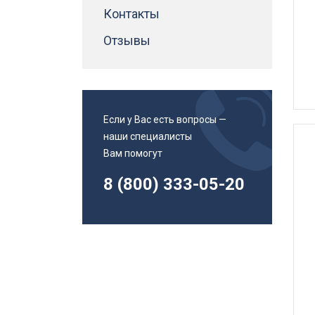
Адаптеры втулки для метчиков
Контакты
Инструменты и приспособления
Магнитные угольники
Отзывы
Патроны сверлильные
Канистры
Смазочно-охлаждающие жидкости
смазки
Если у Вас есть вопросы —
Спиральные сверла
наши специалисты
Спиральные сверла с хвостовиком Weldon
Вам помогут
Спиральные сверла с хвостовиком конус
Морзе
8 (800) 333-05-20