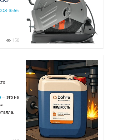
Товары по акции
COS-3556
150
о
кто
)
— это не
ка
еталла.