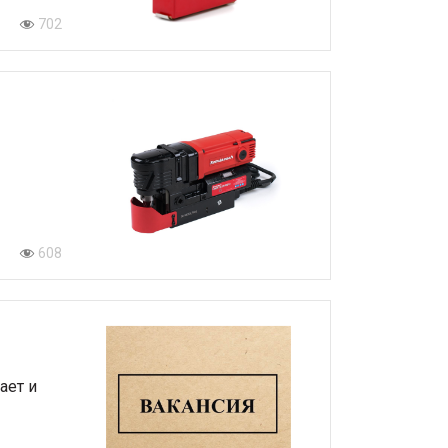
702
608
ает и