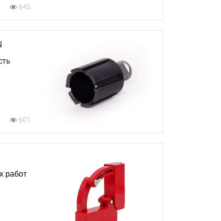
645
N
сть
601
х работ