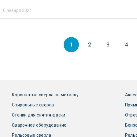
10 января 2024
1
2
3
4
Корончатые сверла по металлу
Аксес
Спиральные сверла
Прям
Станки для снятия фаски
Отре
Сварочное оборудование
Бензо
Рельсовые сверла
Рель