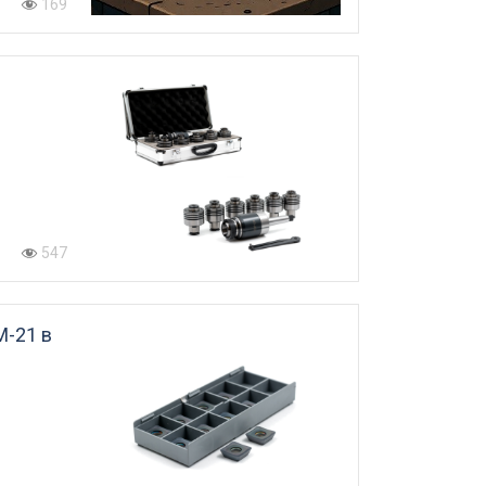
169
547
M-21 в