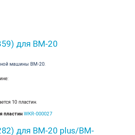
359) для BM-20
мной машины BM-20.
ине:
тся 10 пластин.
я пластин
WKR-000027
82) для BM-20 plus/BM-