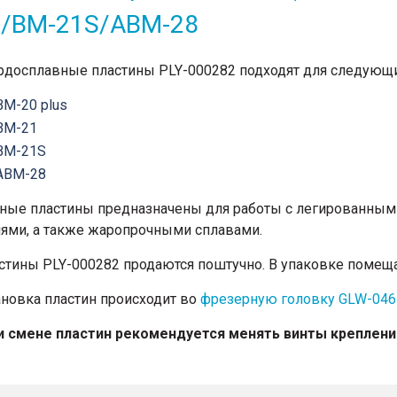
1/BM-21S/ABM-28
рдосплавные пластины PLY-000282 подходят для следующ
BM-20 plus
BM-21
BM-21S
ABM-28
ные пластины предназначены для работы с легированными
лями, а также жаропрочными сплавами.
стины PLY-000282 продаются поштучно. В упаковке помещае
ановка пластин происходит во
фрезерную головку GLW-046
и смене пластин рекомендуется менять винты креплени