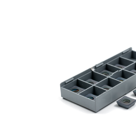
Винты для твердосплавных пластин
Кромкорезы и фаскосъемные машины
Пластины твердосплавные
Фрезы и фрезерные головки
Отрезные пилы
 и
Отрезные круги
Сварочное оборудование
Ручная дуговая сварка (MMA)
Полуавтоматическая сварка (MIG/MAG)
Аргоновая сварка (TIG)
Аргоновые горелки
Маски сварщика
Сварочная химия
Перчатки и фартуки
Плазменная резка
Плазменные резаки
Полуавтоматические горелки