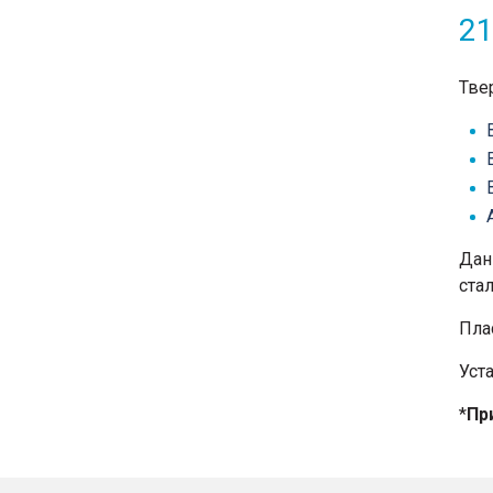
2
Тве
Дан
ста
Пла
Уст
*
Пр