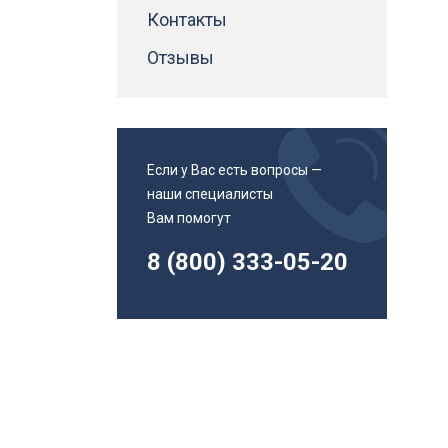
Адаптеры втулки для метчиков
Контакты
Инструменты и приспособления
Магнитные угольники
Отзывы
Патроны сверлильные
Канистры
Смазочно-охлаждающие жидкости
смазки
Если у Вас есть вопросы —
Спиральные сверла
наши специалисты
Спиральные сверла с хвостовиком Weldon
Вам помогут
Спиральные сверла с хвостовиком конус
Морзе
8 (800) 333-05-20