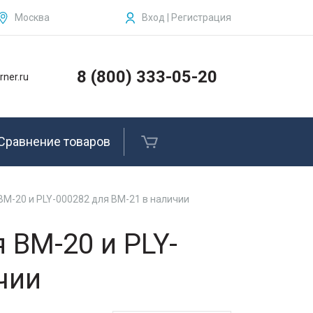
Москва
Вход | Регистрация
ЗАКРЫТЬ
Бензогайковерты, комплектующие и
запчасти
8 (800) 333-05-20
rner.ru
Рельсосверлильные станки
Рельсовые сверла
Сравнение товаров
Рельсорезные станки и
комплектующие
BM-20 и PLY-000282 для BM-21 в наличии
Ленточные пилы по металлу
 BM-20 и PLY-
Ленточные полотна
чии
Услуги
Фирменные товары Kerner