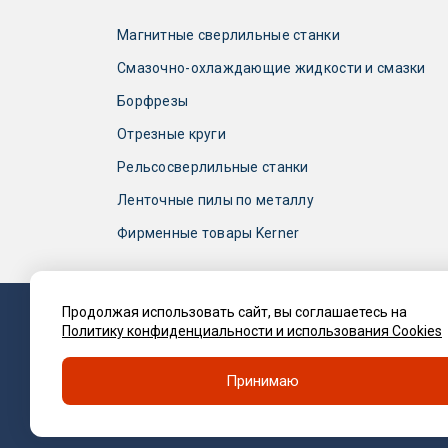
Магнитные сверлильные станки
Смазочно-охлаждающие жидкости и смазки
Борфрезы
Отрезные круги
Рельсосверлильные станки
Ленточные пилы по металлу
Фирменные товары Kerner
Продолжая использовать сайт, вы соглашаетесь на
Политику конфиденциальности и использования Cookies
2017 — 2026 © Компания «Kerner»
Оборудование для сверления и металлообработ
Принимаю
Политика компании в отношении обработки
персональных данных