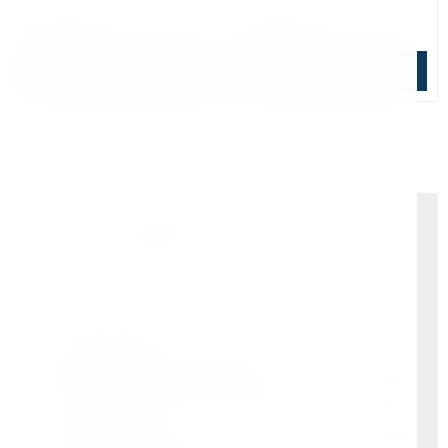
Регулировка оборотов:
есть
Регулировка оборотов:
есть
128 000 ₽
145 000 ₽
В корзину
В корзину
Почему выбирают Kerner
Держим курс
, а не гоняемся за цифрами
На рынке -
9 лет
Vessel (Япония)
- партнёр все эти годы
Rotabroach (Великобритания)
- эксклюзивные
дилеры с самого начала. Никаких серых схем
Свой бренд Bohre
- вложили в него годы, чтобы