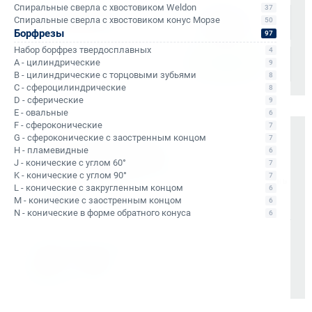
Спиральные сверла с хвостовиком Weldon
37
Спиральные сверла с хвостовиком конус Морзе
50
Борфрезы
97
Набор борфрез твердосплавных
4
A - цилиндрические
9
B - цилиндрические с торцовыми зубьями
8
C - сфероцилиндрические
8
D - сферические
9
E - овальные
6
F - сфероконические
7
G - сфероконические с заостренным концом
7
Оплата и документы
H - пламевидные
6
J - конические с углом 60°
7
НДС 22% включен во все счета
K - конические с углом 90°
7
Мгновенные документы: Счёт-фактура и УПД в день
L - конические с закругленным концом
6
отгрузки
M - конические с заостренным концом
6
Отсрочка платежа (для постоянных партнеров)
N - конические в форме обратного конуса
6
Также доступно для частных лиц:
Онлайн-оплата без комиссии