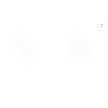
Аналоги и похожие товары
+12 800
+14 500
Арт. КБ011774
Арт. КБ011776
Магнитный электрический
Магнитный электрический
сверлильный станок Bohre
сверлильный станок Bohre
МС-60R
МС-60 auto
В наличии: 54 шт.
В наличии: 6 шт.
Число оборотов:
130–450 об/мин
Число оборотов:
250–450 об/мин
Мощность двигателя:
1500 Вт
Мощность двигателя:
1500 Вт
Мах Ø корончатого сверла:
60 мм
Мах Ø корончатого сверла:
60 мм
Мах глубина сверления:
80 мм
Мах глубина сверления:
80 мм
Ход шпинделя:
170 мм
Ход шпинделя:
170 мм
Мах Ø нарезаемой резьбы:
М22
Мах Ø нарезаемой резьбы:
нет