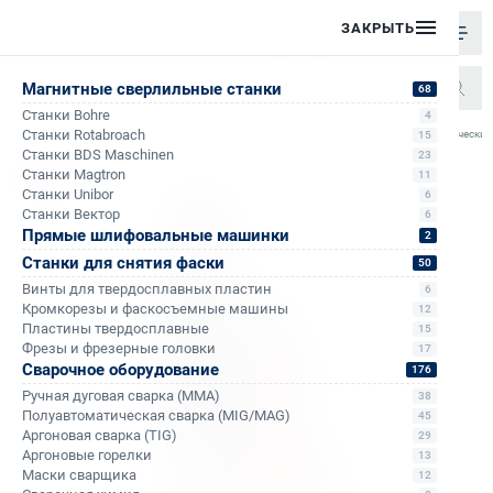
ЗАКРЫТЬ
Магнитные сверлильные станки
68
Станки Bohre
4
/
/
/
/
Станки Rotabroach
Магнитный электрический
15
Главная
Каталог
Магнитные сверлильные станки
Станки Bohre
Станки BDS Maschinen
23
Станки Magtron
11
Хит продаж
Станки Unibor
6
Станки Вектор
6
Прямые шлифовальные машинки
2
Станки для снятия фаски
50
Винты для твердосплавных пластин
6
Кромкорезы и фаскосъемные машины
12
Пластины твердосплавные
15
Фрезы и фрезерные головки
17
Сварочное оборудование
176
Ручная дуговая сварка (MMA)
38
Полуавтоматическая сварка (MIG/MAG)
45
Аргоновая сварка (TIG)
29
Аргоновые горелки
13
Маски сварщика
12