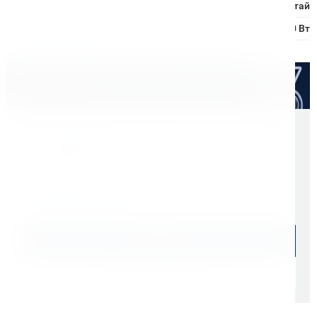
Страна производитель:
Китай
Мощность двигателя:
2500 Вт
Расходные материалы
Оптом дешевле
Скидки для оптовых покупателей
Цена с учетом НДС 22%
215 000 ₽
Начислим: 21 500 бонусов
В наличии: 3 шт.
В корзину
Быстрый заказ
Самовывоз: сегодня (
cо склада СПб
)