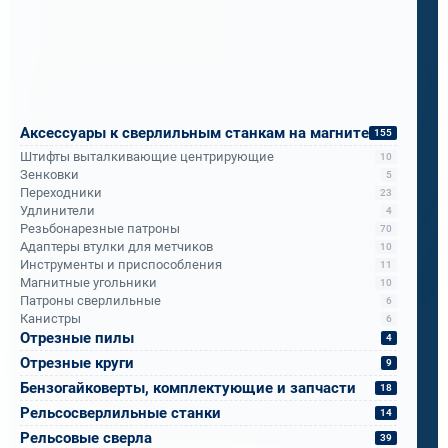
для тяжёлых условий - мосты,
металлоконструкции, работа на высоте. Они
боялись, что лёгкий станок будет слабым, а
мощный - слишком тяжёлым.
Мы показали им Rotabroach Commando 40 с
Аксессуары к сверлильным станкам на магните
155
корончатыми свёрлами Bohre.
Штифты выталкивающие центрирующие
10
Зенковки
5
Переходники
23
Итог за месяц испытаний: надёжность,
Удлинители
4
Резьбонарезные патроны
70
мобильность и скорость, о которой они не
Адаптеры втулки для метчиков
10
подозревали.
Инструменты и приспособления
11
Магнитные угольники
10
Патроны сверлильные
6
Теперь ПМС-88 рекомендует его всем
Канистры
6
подразделениям РЖД.
Отрезные пилы
4
Отрезные круги
9
Бензогайковерты, комплектующие и запчасти
18
Бандюк Алла
Рельсосверлильные станки
14
Менеджер по продажам
Рельсовые сверла
39