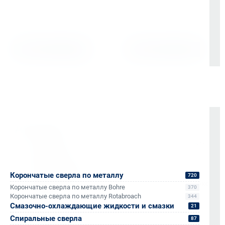
Выбрать
Выбрать
Доставка
Бесплатно до терминала «Деловые Линии» в Санкт-
Петербурге
Отправка в регионы РФ через любые ТК (по
согласованию)
Корончатые сверла по металлу
720
Доставка по Санкт-Петербургу через сервис «Яндекс
Корончатые сверла по металлу Bohre
370
Доставка»
Корончатые сверла по металлу Rotabroach
344
Смазочно-охлаждающие жидкости и смазки
21
Доставка осуществляется через проверенные
Спиральные сверла
87
транспортные компании: