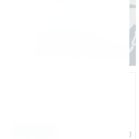
Регионы
3–7 дней
Экспертная поддержка
Помогаем на всех этапах: в выборе и
внедрении оборудования в рабочие
процессы
Задать вопрос