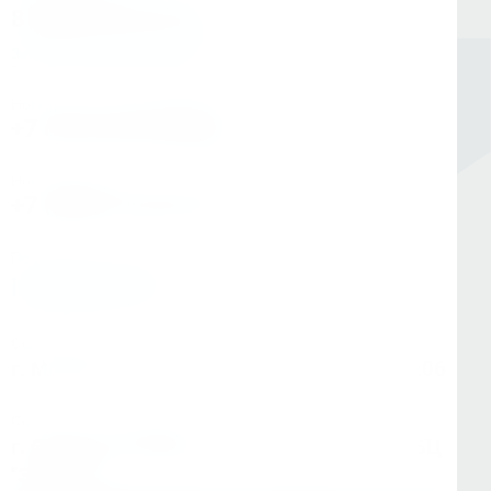
8 (800) 333-05-20
Заказать обратный звонок
Номер в Санкт-Петербурге
+7 (812) 454-00-80
Номер в Москве
+7 (495) 145-80-40
По любым вопросам:
info@kerner.ru
Офис в Москве
г. Москва, ул Зарайская, д. 21, помещ. 206
Офис в Санкт-Петербурге
г. Санкт-Петербург, ул. Седова, д.11А, БЦ
"Эврика"