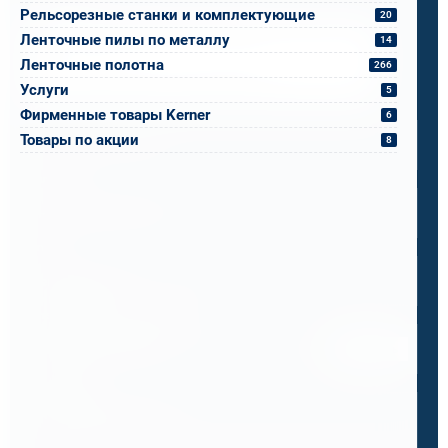
Рельсорезные станки и комплектующие
20
Ленточные пилы по металлу
14
Напишите, что вам нужно сверлить, отпилить
или монтировать
- мы предложим
Ленточные полотна
266
оборудование, которое справится.
Услуги
5
Имя
*
Фирменные товары Kerner
6
Товары по акции
8
Телефон
*
Email
*
Спецификация или реквизиты
Прикрепите файлы
Выбрать
Ваш вопрос