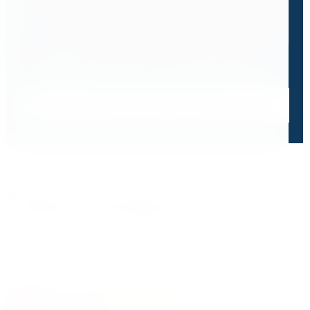
0 / 500
Я ознакомлен и принимаю условия
политики в отношении
обработки персональных данных
и
пользовательского
соглашения
Получить консультацию специалиста
Дорожим своей репутацией,
и ценим ваше доверие
О чем говорят отзывы и высокие оценки наших
клиентов
4.8