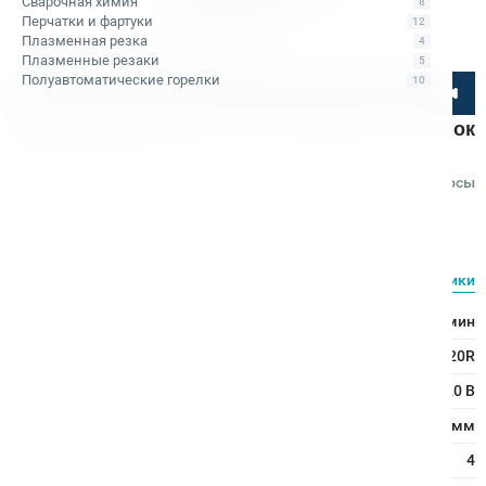
Сварочная химия
8
Перчатки и фартуки
12
Плазменная резка
4
Плазменные резаки
5
Полуавтоматические горелки
10
Посмотрите товар онлайн
Магнитный электрический сверлильный станок
Bohre МС-120R
Код товара: КБ011775
4
•
1 отзыв
Вопросы
Bohre
Характеристики
Все характеристики
Число оборотов:
52–300 об/мин
Модель:
МС-120R
Напряжение:
220 В
Зенкерование:
80 мм
Количество скоростей:
4