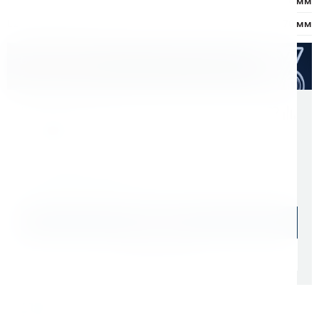
d - диаметр хвостовика:
6 мм
L2 - общая длина:
70 мм
Оптом дешевле
Скидки для оптовых покупателей
Цена с учетом НДС 22%
1 806 ₽
Начислим: 181 бонусов
В наличии: 371 шт.
В корзину
Быстрый заказ
Самовывоз: сегодня (
cо склада СПб
)
Доставка ТК: по РФ (
от 1 дня
)