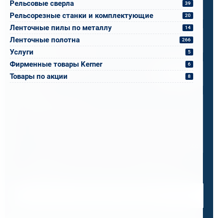
Рельсовые сверла
39
Рельсорезные станки и комплектующие
20
Email
*
Ленточные пилы по металлу
14
Ленточные полотна
266
Услуги
5
Спецификация или реквизиты
Фирменные товары Kerner
6
Прикрепите файлы
Выбрать
Товары по акции
8
Ваш вопрос
0 / 500
Я ознакомлен и принимаю условия
политики в отношении
обработки персональных данных
и
пользовательского
соглашения
Получить консультацию специалиста