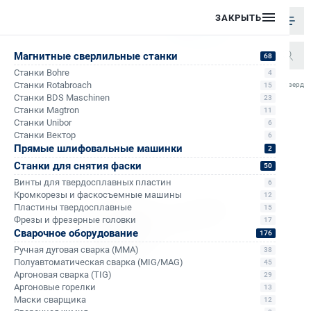
ЗАКРЫТЬ
Магнитные сверлильные станки
68
Станки Bohre
4
/
/
/
/
Станки Rotabroach
Борфреза твердос
15
Главная
Каталог
Борфрезы
G - сфероконические с заостренным концом
Станки BDS Maschinen
23
Станки Magtron
11
Станки Unibor
6
Станки Вектор
6
Прямые шлифовальные машинки
2
Станки для снятия фаски
50
Винты для твердосплавных пластин
6
Кромкорезы и фаскосъемные машины
12
Пластины твердосплавные
15
Фрезы и фрезерные головки
17
Сварочное оборудование
176
Ручная дуговая сварка (MMA)
38
Полуавтоматическая сварка (MIG/MAG)
45
Аргоновая сварка (TIG)
29
Аргоновые горелки
13
Маски сварщика
12