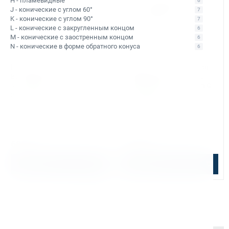
H - пламевидные
6
J - конические с углом 60°
7
K - конические с углом 90°
7
L - конические с закругленным концом
6
M - конические с заостренным концом
6
N - конические в форме обратного конуса
6
Арт. КБ011179
Арт. КБ001431
Борфреза твердосплавная
Борфреза твердосплавная
Bohre сфероконическая с
Bohre сфероконическая с
заостренным концом, тип G
заостренным концом, тип G
3*13*3*L50
10-20-М-06-L65
В наличии: 38 шт.
В наличии: 78 шт.
D - диаметр режущей части:
3 мм
D - диаметр режущей части:
10 мм
L1 - длина режущей части:
13 мм
L1 - длина режущей части:
20 мм
d - диаметр хвостовика:
3 мм
d - диаметр хвостовика:
6 мм
L2 - общая длина:
50 мм
L2 - общая длина:
65 мм
686 ₽
1 386 ₽
В корзину
В корзину