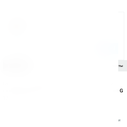
Официальный дилер
Мы на связи
Бандюк Алла
Менеджер по продажам г. Москва
243@kerner.ru
8 (800) 333-05-20 доб. 243
Описание
Характеристики
Комплектация
Документы
Описание борфрезы твердосплавной Bohre
сфероконической с заостренным концом, тип G
12-25-М-06-L70
Рабочая часть борфрезы изготовлена из
вольфрамокобальтового сплава марки YG7 (ВК6-М)
твердостью 90,0-90,7 HRA и повышенным пределом прочности
при изгибе TRS 2750-2950 Н/мм².