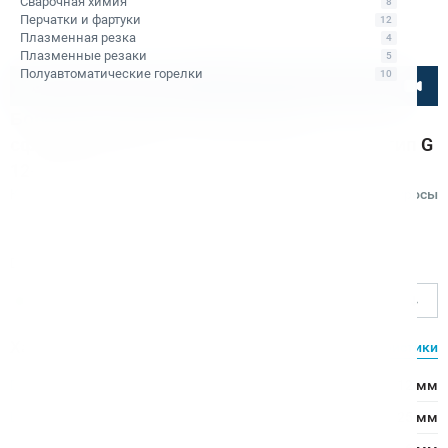
Сварочная химия
8
Перчатки и фартуки
12
Плазменная резка
4
Плазменные резаки
5
Полуавтоматические горелки
10
Посмотрите товар онлайн
Борфреза твердосплавная Bohre
сфероконическая с заостренным концом, тип G
12-25-М-06-L70
Код товара: КБ001432
Отзывы
Вопросы
Bohre
D - диаметр режущей части, мм
12
Характеристики
Все характеристики
D - диаметр режущей части:
12 мм
L1 - длина режущей части:
25 мм