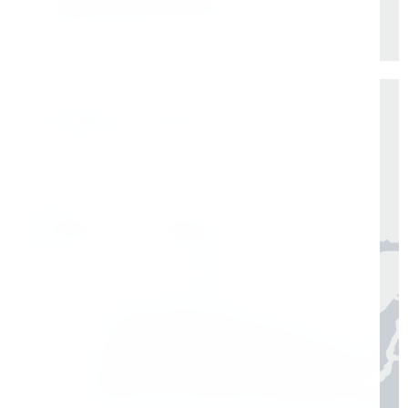
+
Удаленная бесплатная консультация мастера
Доставка по России от 1 дня
Организуем быструю отгрузку и доставку
по всей России в согласованные сроки
Москва, Санкт-Петербург
1 день
Регионы
3–7 дней