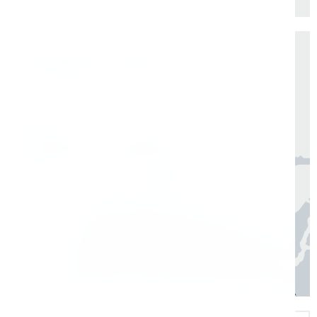
Доставка по России от 1 дня
Организуем быструю отгрузку и доставку
по всей России в согласованные сроки
Москва, Санкт-Петербург
1 день
Регионы
3–7 дней