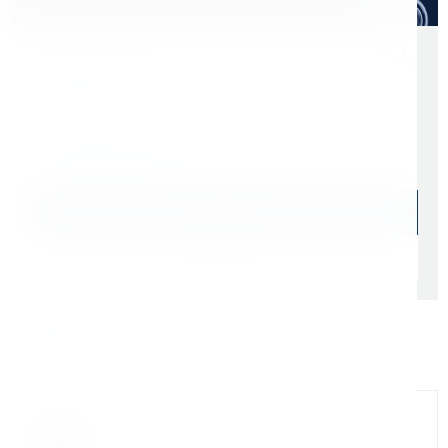
Скидки для оптовых покупателей
Цена с учетом НДС 22%
9 108 ₽
Начислим: 911 бонусов
В наличии: 30 шт.
В корзину
Быстрый заказ
Самовывоз: сегодня (
cо склада СПб
)
Доставка ТК: по РФ (
от 1 дня
)
Официальный дилер
Мы на связи
Бандюк Алла