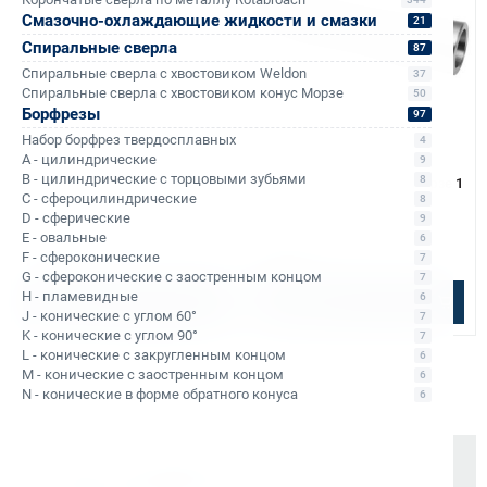
Смазочно-охлаждающие жидкости и смазки
21
Спиральные сверла
87
Спиральные сверла с хвостовиком Weldon
37
Спиральные сверла с хвостовиком конус Морзе
50
Борфрезы
97
Набор борфрез твердосплавных
4
Арт. КБ000351
Арт. КБ000352
A - цилиндрические
9
Переходник Bohre конус
Втулка переходная Bohre
B - цилиндрические с торцовыми зубьями
8
Морзе 3 - конус В16
конус Морзе 3 - конус Морзе 1
C - сфероцилиндрические
8
D - сферические
9
В наличии: 3 шт.
В наличии: 11 шт.
E - овальные
6
1 716 ₽
640 ₽
F - сфероконические
7
G - сфероконические с заостренным концом
7
H - пламевидные
6
В корзину
В корзину
J - конические с углом 60°
7
K - конические с углом 90°
7
L - конические с закругленным концом
6
M - конические с заостренным концом
6
N - конические в форме обратного конуса
6
Почему выбирают Kerner