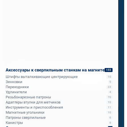
подозревали.
Теперь ПМС-88 рекомендует его всем
подразделениям РЖД.
Бандюк Алла
Менеджер по продажам
Аксессуары к сверлильным станкам на магните
155
Напишите, что вам нужно сверлить, отпилить
или монтировать
- мы предложим
Штифты выталкивающие центрирующие
10
оборудование, которое справится.
Зенковки
5
Переходники
23
Имя
*
Удлинители
4
Резьбонарезные патроны
70
Адаптеры втулки для метчиков
10
Инструменты и приспособления
11
Телефон
*
Магнитные угольники
10
Патроны сверлильные
6
Канистры
6