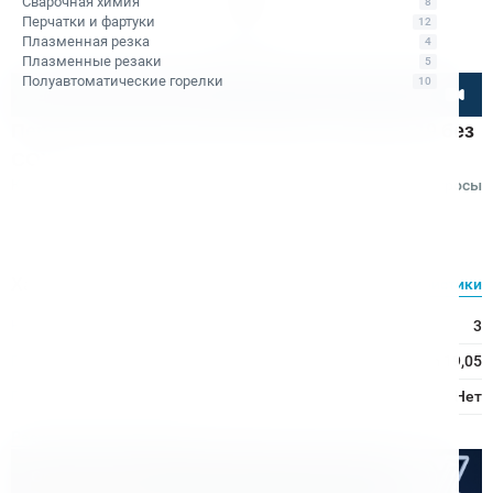
Сварочная химия
8
Перчатки и фартуки
12
Плазменная резка
4
Плазменные резаки
5
Полуавтоматические горелки
10
Посмотрите товар онлайн
Переходник Bohre конус Морзе 3 - Weldon 19 без
СОЖ
Код товара: КБ010273
Отзывы
Вопросы
Bohre
Характеристики
Все характеристики
Конус Морзе:
3
Переходник на:
Weldon 19,05
Подача охлаждающей жидкости:
Нет
Расходные материалы
Оптом дешевле