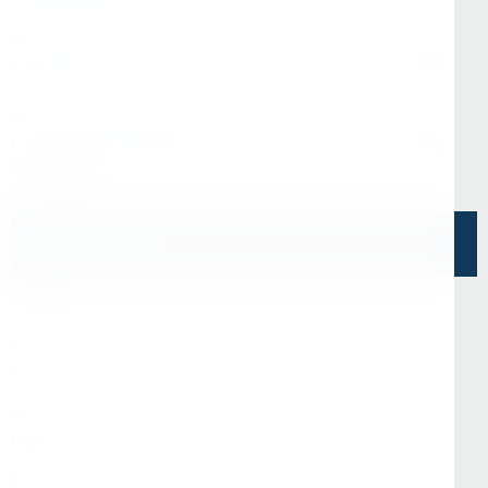
Офис в Москве
г. Москва, ул Зарайская, д. 21, помещ. 206
Офис в Санкт-Петербурге
г. Санкт-Петербург, ул. Седова, д.11А, БЦ
"Эврика"
Напишите нам
О Нас
О компании
Информация
Отзывы
Реквизиты
Контакты
Покупателям
Доставка и оплата