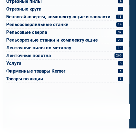
Отрезные пилы
4
Email
*
Отрезные круги
9
Бензогайковерты, комплектующие и запчасти
18
Спецификация или реквизиты
Рельсосверлильные станки
14
Рельсовые сверла
39
Прикрепите файлы
Выбрать
Рельсорезные станки и комплектующие
20
Ваш вопрос
Ленточные пилы по металлу
14
Ленточные полотна
266
Услуги
5
Фирменные товары Kerner
6
Товары по акции
8
0 / 500
Я ознакомлен и принимаю условия
политики в отношении
обработки персональных данных
и
пользовательского
соглашения
Получить консультацию специалиста