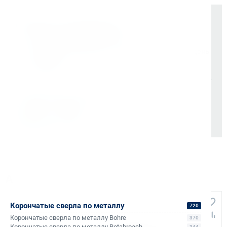
Оплата и документы
НДС 22% включен во все счета
Мгновенные документы: Счёт-фактура и УПД в день
отгрузки
Отсрочка платежа (для постоянных партнеров)
Также доступно для частных лиц:
Онлайн-оплата без комиссии
Аналоги и похожие товары
+172
+64
Корончатые сверла по металлу
720
Корончатые сверла по металлу Bohre
370
Корончатые сверла по металлу Rotabroach
344