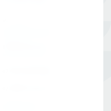
Оборудование для сверления и металлообработки
Мы в соцсетях
Единый номер
8 (800) 333-05-20
Заказать обратный звонок
Номер в Санкт-Петербурге
+7 (812) 454-00-80
Номер в Москве
+7 (495) 145-80-40
По любым вопросам:
info@kerner.ru