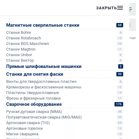
ЗАКРЫТЬ
Магнитные сверлильные станки
68
Станки Bohre
4
/
/
/
/
Станки Rotabroach
Переходник 
15
Главная
Каталог
Аксессуары к сверлильным станкам на магните
Переходники
Станки BDS Maschinen
23
Станки Magtron
11
Станки Unibor
6
Станки Вектор
6
Прямые шлифовальные машинки
2
Станки для снятия фаски
50
Винты для твердосплавных пластин
6
Кромкорезы и фаскосъемные машины
12
Пластины твердосплавные
15
Фрезы и фрезерные головки
17
Сварочное оборудование
176
Ручная дуговая сварка (MMA)
38
Полуавтоматическая сварка (MIG/MAG)
45
Аргоновая сварка (TIG)
29
Аргоновые горелки
13
Маски сварщика
12