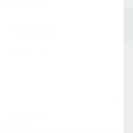
8 (800) 333-05-20
Заказать обратный звонок
Номер в Санкт-Петербурге
+7 (812) 454-00-80
Номер в Москве
+7 (495) 145-80-40
По любым вопросам:
info@kerner.ru
Офис в Москве
г. Москва, ул Зарайская, д. 21, помещ. 206
Офис в Санкт-Петербурге
г. Санкт-Петербург, ул. Седова, д.11А, БЦ
"Эврика"