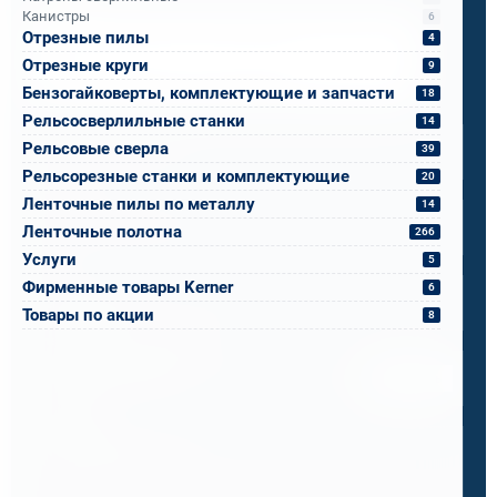
Канистры
6
Отрезные пилы
Напишите, что вам нужно сверлить, отпилить
4
или монтировать
- мы предложим
Отрезные круги
9
оборудование, которое справится.
Бензогайковерты, комплектующие и запчасти
18
Имя
*
Рельсосверлильные станки
14
Рельсовые сверла
39
Рельсорезные станки и комплектующие
20
Телефон
*
Ленточные пилы по металлу
14
Ленточные полотна
266
Услуги
5
Email
*
Фирменные товары Kerner
6
Товары по акции
8
Спецификация или реквизиты
Прикрепите файлы
Выбрать
Ваш вопрос