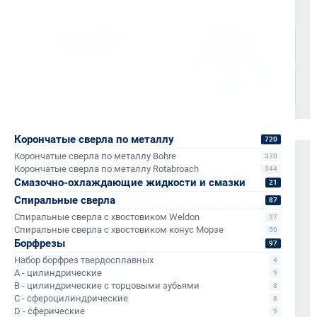
Доставка осуществляется через проверенные
транспортные компании:
Корончатые сверла по металлу
720
Корончатые сверла по металлу Bohre
370
Оплата и документы
Корончатые сверла по металлу Rotabroach
344
Смазочно-охлаждающие жидкости и смазки
21
НДС 22% включен во все счета
Спиральные сверла
87
Мгновенные документы: Счёт-фактура и УПД в день
Спиральные сверла с хвостовиком Weldon
37
отгрузки
Спиральные сверла с хвостовиком конус Морзе
50
Отсрочка платежа (для постоянных партнеров)
Борфрезы
97
Набор борфрез твердосплавных
4
Также доступно для частных лиц:
A - цилиндрические
9
Онлайн-оплата без комиссии
B - цилиндрические с торцовыми зубьями
8
C - сфероцилиндрические
8
D - сферические
9