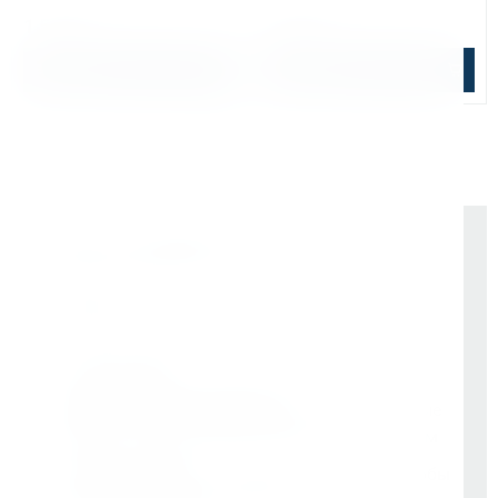
1 530 ₽
2 082 ₽
В корзину
В корзину
Почему выбирают Kerner
Держим курс
, а не гоняемся за цифрами
На рынке -
9 лет
Vessel (Япония)
- партнёр все эти годы
Rotabroach (Великобритания)
- эксклюзивные
дилеры с самого начала. Никаких серых схем
Свой бренд Bohre
- вложили в него годы, чтобы