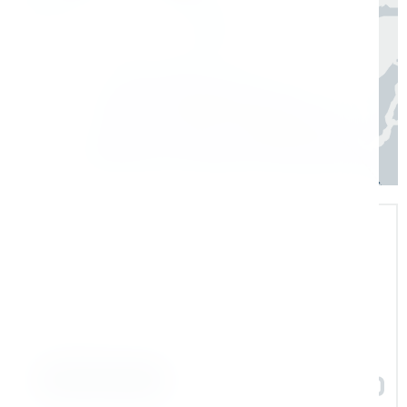
Регионы
3–7 дней
Экспертная поддержка
Помогаем на всех этапах: в выборе и
внедрении оборудования в рабочие
процессы
Задать вопрос