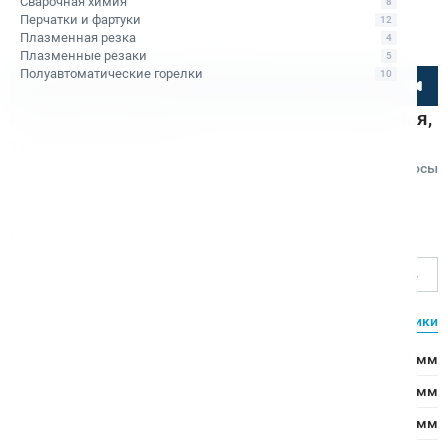
Сварочная химия
8
Перчатки и фартуки
12
Плазменная резка
4
Плазменные резаки
5
Полуавтоматические горелки
10
Посмотрите товар онлайн
Борфреза твердосплавная Bohre пламевидная,
тип H 08-20-М-06-L65
Код товара: КБ001438
Отзывы
Вопросы
Bohre
D - диаметр режущей части, мм
8
Характеристики
Все характеристики
D - диаметр режущей части:
8 мм
L1 - длина режущей части:
20 мм
d - диаметр хвостовика:
6 мм