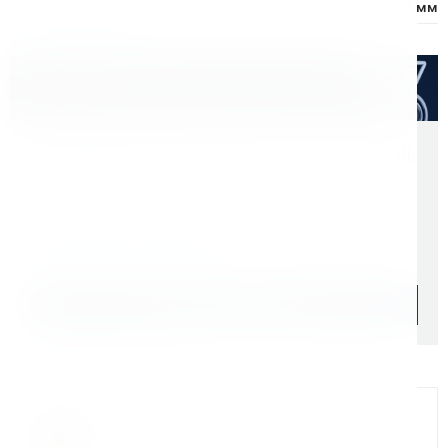
L2 - общая длина:
65 мм
Расходные материалы
Оптом дешевле
Скидки для оптовых покупателей
Цена с учетом НДС 22%
1 110 ₽
Начислим: 111 бонусов
Ожидаем: 08 сентября
Узнать о поступлении
Официальный дилер
Мы на связи
Бандюк Алла