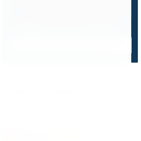
0 / 500
Я ознакомлен и принимаю условия
политики в отношении
обработки персональных данных
и
пользовательского
соглашения
Получить консультацию специалиста
Дорожим своей репутацией,
и ценим ваше доверие
О чем говорят отзывы и высокие оценки наших
клиентов
4.8
На основе 47 оценок