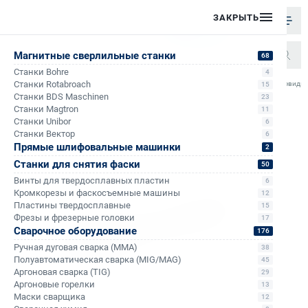
ЗАКРЫТЬ
Магнитные сверлильные станки
68
Станки Bohre
4
/
/
/
/
Станки Rotabroach
Борфреза твердосплавная Bohre пламевидная
15
Главная
Каталог
Борфрезы
H - пламевидные
Станки BDS Maschinen
23
Станки Magtron
11
Станки Unibor
6
Станки Вектор
6
Прямые шлифовальные машинки
2
Станки для снятия фаски
50
Винты для твердосплавных пластин
6
Кромкорезы и фаскосъемные машины
12
Пластины твердосплавные
15
Фрезы и фрезерные головки
17
Сварочное оборудование
176
Ручная дуговая сварка (MMA)
38
Полуавтоматическая сварка (MIG/MAG)
45
Аргоновая сварка (TIG)
29
Аргоновые горелки
13
Маски сварщика
12