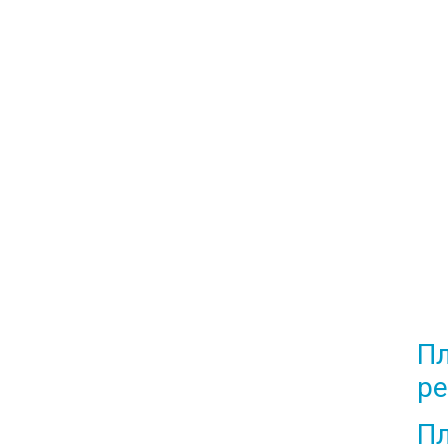
Пл
ре
Пл