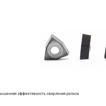
Винты для твердосплавных пластин
Кромкорезы и фаскосъемные машины
Пластины твердосплавные
Фрезы и фрезерные головки
Отрезные пилы
 и
Отрезные круги
Сварочное оборудование
Ручная дуговая сварка (MMA)
Полуавтоматическая сварка (MIG/MAG)
Аргоновая сварка (TIG)
Аргоновые горелки
Маски сварщика
Сварочная химия
Перчатки и фартуки
Плазменная резка
Плазменные резаки
Полуавтоматические горелки
ышенная эффективность сверления рельса