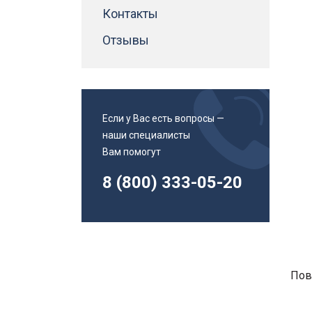
Адаптеры втулки для метчиков
Контакты
Инструменты и приспособления
Магнитные угольники
Отзывы
Патроны сверлильные
Канистры
Смазочно-охлаждающие жидкости
смазки
Если у Вас есть вопросы —
Спиральные сверла
наши специалисты
Спиральные сверла с хвостовиком Weldon
Вам помогут
Спиральные сверла с хвостовиком конус
Морзе
8 (800) 333-05-20
Пов