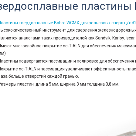
вердосплавные пластины
Пластины твердосплавные Bohre WCMX для рельсовых сверл ц/х d2
высококачественный инструмент для сверления железнодорожных
Являются аналогами таких производителей как Sandvik, Karloy, Iscar.
Имеют многослойное покрытие nc-TiALN для обеспечения максимал
мм)
Пластины подвергаются пассивации и полировке для обеспечения 
Покрытие nc-TiALN и пассивация увеличивают эффективность пласт
раза больше отверстий каждой гранью.
Размеры пластин: длина 5 мм, ширина 3 мм толщина 0,8 мм.