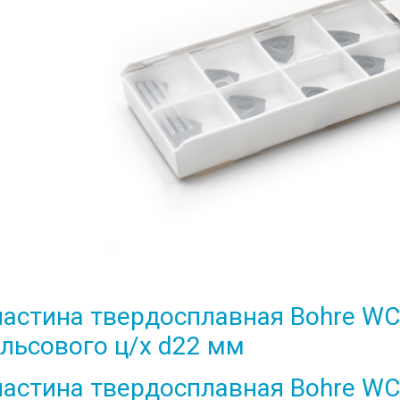
астина твердосплавная Bohre WC
льсового ц/х d22 мм
астина твердосплавная Bohre W