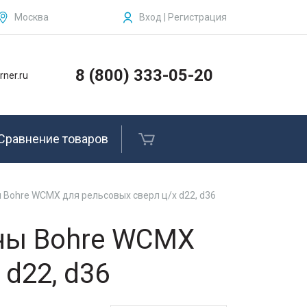
Москва
Вход | Регистрация
ЗАКРЫТЬ
Бензогайковерты, комплектующие и
запчасти
8 (800) 333-05-20
rner.ru
Рельсосверлильные станки
Рельсовые сверла
Сравнение товаров
Рельсорезные станки и
комплектующие
Bohre WCMX для рельсовых сверл ц/х d22, d36
Ленточные пилы по металлу
ны Bohre WCMX
Ленточные полотна
 d22, d36
Услуги
Фирменные товары Kerner