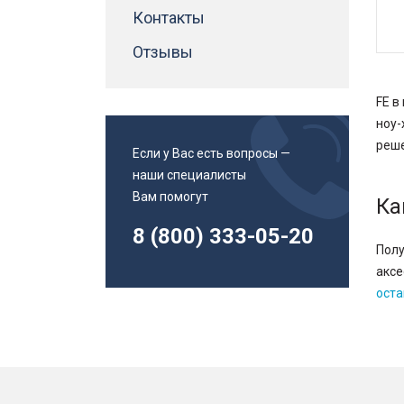
Адаптеры втулки для метчиков
Контакты
Инструменты и приспособления
Магнитные угольники
Отзывы
Патроны сверлильные
Канистры
FE в
Смазочно-охлаждающие жидкости
ноу-
смазки
реше
Если у Вас есть вопросы —
Спиральные сверла
наши специалисты
Спиральные сверла с хвостовиком Weldon
Вам помогут
Ка
Спиральные сверла с хвостовиком конус
Морзе
8 (800) 333-05-20
Полу
аксе
оста