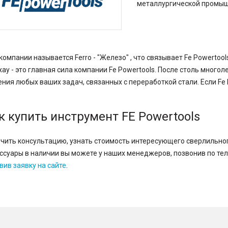
Винты для твердосплавных пластин
металлургической промыш
Кромкорезы и фаскосъемные машины
Пластины твердосплавные
Фрезы и фрезерные головки
Отрезные пилы
 компании называется Ferro - "Железо" , что связывает Fe Powertoo
 и
хау - это главная сила компании Fe Powertools. После столь много
Отрезные круги
ния любых ваших задач, связанных с переработкой стали. Если Fe 
Сварочное оборудование
Ручная дуговая сварка (MMA)
к купить инструмент FE Powertools
Полуавтоматическая сварка (MIG/MAG)
Аргоновая сварка (TIG)
Аргоновые горелки
чить консультацию, узнать стоимость интересующего сверлильног
Маски сварщика
ссуары в наличии вы можете у наших менеджеров, позвонив по т
Сварочная химия
вив заявку на сайте
.
Перчатки и фартуки
Плазменная резка
Плазменные резаки
Полуавтоматические горелки