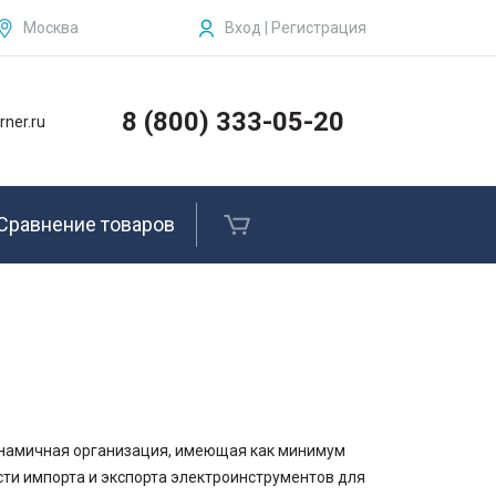
Москва
Вход | Регистрация
ЗАКРЫТЬ
Бензогайковерты, комплектующие и
запчасти
8 (800) 333-05-20
rner.ru
Рельсосверлильные станки
Рельсовые сверла
Сравнение товаров
Рельсорезные станки и
комплектующие
Ленточные пилы по металлу
Ленточные полотна
Услуги
динамичная организация, имеющая как минимум
асти импорта и экспорта электроинструментов для
Фирменные товары Kerner