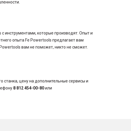
ленности.
Товары по акции
ls с инструментами, которые производят. Опыт и
летнего опыта Fe Powertools предлагает вам
Powertools вам не поможет, никто не сможет.
о станка, цену на дополнительные сервисы и
елефону
8 812 454-00-80
или