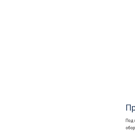
Пр
Под 
обор