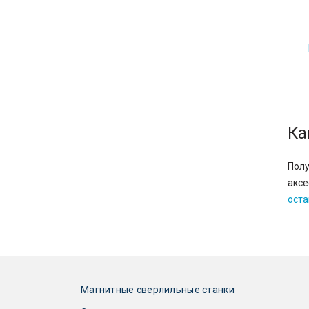
 ₽
93 220 ₽
Под заказ
Под заказ
алог
Подобрать аналог
Ка
Полу
аксе
оста
Магнитные сверлильные станки