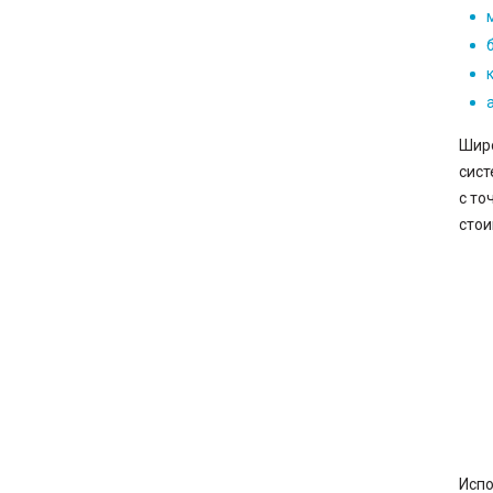
Широ
сист
с то
стои
Испо