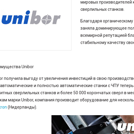
Винты для твердосплавных пластин
мировых производителей к
Кромкорезы и фаскосъемные машины
сверлильных станков.
Пластины твердосплавные
Фрезы и фрезерные головки
Благодаря органическому 
заняла доминирующее пол
Отрезные пилы
всемирной репутацией бл
 и
стабильному качеству сво
Отрезные круги
Сварочное оборудование
Ручная дуговая сварка (MMA)
мущества Unibor
Полуавтоматическая сварка (MIG/MAG)
Аргоновая сварка (TIG)
or получила выгоду от увеличения инвестиций в свою производст
Аргоновые горелки
автоматические и полностью автоматические станки с ЧПУ тепер
Маски сварщика
Сварочная химия
итных сверлильных станков и более 50 000 корончатых сверл в м
Перчатки и фартуки
кам марки Unibor, компания производит оборудование для нескол
Плазменная резка
ron
(Нидерланды).
Плазменные резаки
Полуавтоматические горелки