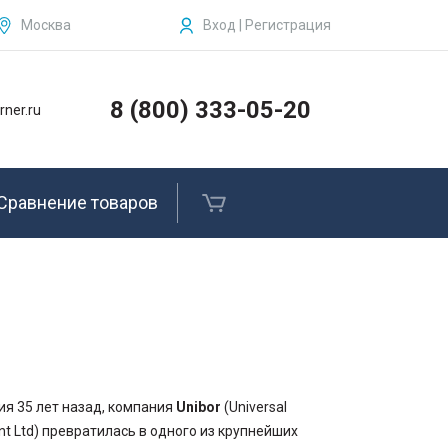
Москва
Вход | Регистрация
ЗАКРЫТЬ
Бензогайковерты, комплектующие и
запчасти
8 (800) 333-05-20
rner.ru
Рельсосверлильные станки
Рельсовые сверла
Сравнение товаров
Рельсорезные станки и
комплектующие
Ленточные пилы по металлу
Ленточные полотна
Услуги
ия 35 лет назад, компания
Unibor
(Universal
ment Ltd) превратилась в одного из крупнейших
Фирменные товары Kerner