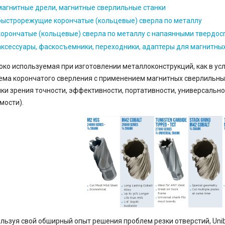
магнитные дрели, магнитные сверлильные станки
быстрорежущие корончатые (кольцевые) сверла по металлу
корончатые (кольцевые) сверла по металлу с напаянными твердо
аксессуары, фаскосъемники, переходники, адаптеры для магнитны
ко используемая при изготовлении металлоконструкций, как в усл
ема корончатого сверления с применением магнитных сверлильн
чки зрения точности, эффективности, портативности, универсально
мости).
льзуя свой обширный опыт решения проблем резки отверстий, Un