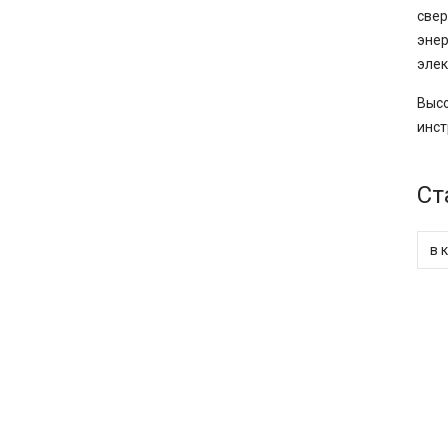
свер
энер
элек
Выс
инст
Ст
в 