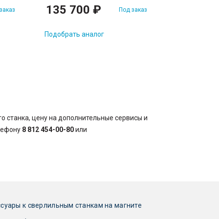
135 700 ₽
93 220
заказ
Под заказ
Подобрать аналог
Подобрать а
о станка, цену на дополнительные сервисы и
елефону
8 812 454-00-80
или
суары к сверлильным станкам на магните