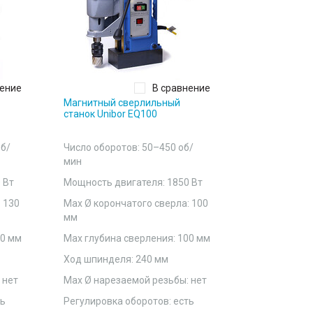
нение
В сравнение
Магнитный сверлильный
Магнитный 
станок Unibor EQ100
станок Unibo
об/
Число оборотов: 50–450 об/
Число оборот
мин
мин
 Вт
Мощность двигателя: 1850 Вт
Мощность дв
 130
Мах Ø корончатого сверла: 100
Мах Ø коронч
мм
мм
00 мм
Мах глубина сверления: 100 мм
Мах глубина 
Ход шпинделя: 240 мм
Ход шпиндел
 нет
Мах Ø нарезаемой резьбы: нет
Мах Ø нарез
ть
Регулировка оборотов: есть
Регулировка 