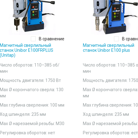
В сравнение
В срав
Магнитный сверлильный
Магнитный сверлильный
станок Unibor E100FRPLUS
станок Unibor E100 plus
(Unitap)
Число оборотов: 110–385 об/
Число оборотов: 110–385 
мин
мин
Мощность двигателя: 1750 Вт
Мощность двигателя: 1750
Мах Ø корончатого сверла: 130
Мах Ø корончатого сверла:
мм
мм
Мах глубина сверления: 100 мм
Мах глубина сверления: 1
Ход шпинделя: 235 мм
Ход шпинделя: 235 мм
Мах Ø нарезаемой резьбы: М30
Мах Ø нарезаемой резьбы:
Регулировка оборотов: нет
Регулировка оборотов: ес