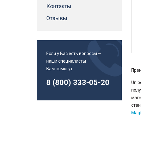
Адаптеры втулки для метчиков
Контакты
Инструменты и приспособления
Магнитные угольники
Отзывы
Патроны сверлильные
Канистры
Смазочно-охлаждающие жидкости
смазки
Если у Вас есть вопросы —
Спиральные сверла
наши специалисты
Спиральные сверла с хвостовиком Weldon
Вам помогут
Преи
Спиральные сверла с хвостовиком конус
Морзе
8 (800) 333-05-20
Unib
полу
магн
стан
Magt