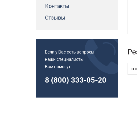
Адаптеры втулки для метчиков
Контакты
Инструменты и приспособления
Магнитные угольники
Отзывы
Патроны сверлильные
Канистры
Смазочно-охлаждающие жидкости
смазки
Ре
Если у Вас есть вопросы —
Спиральные сверла
наши специалисты
Спиральные сверла с хвостовиком Weldon
Вам помогут
в 
Спиральные сверла с хвостовиком конус
Морзе
8 (800) 333-05-20