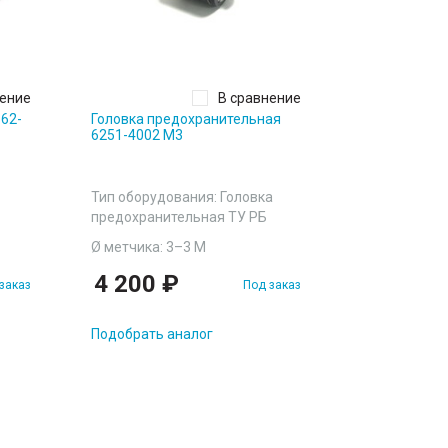
нение
В сравнение
62-
Головка предохранительная
Патрон резь
6251-4002 М3
4003-05 (КМ
Тип оборудо
резьбонарез
Тип оборудования: Головка
предохранительная ТУ РБ
Ø метчика: 
Ø метчика: 3–3 М
Конус Морзе:
4 200 ₽
15 100
заказ
Под заказ
Подобрать аналог
Подобрать а