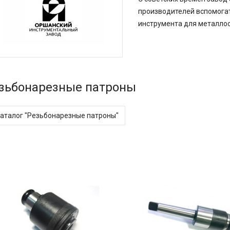
Винты для твердосплавных пластин
Кромкорезы и фаскосъемные машины
производителей вспомога
Пластины твердосплавные
инструмента для металло
Фрезы и фрезерные головки
Отрезные пилы
 и
Отрезные круги
зьбонарезные патроны
Сварочное оборудование
Ручная дуговая сварка (MMA)
каталог "Резьбонарезные патроны"
Полуавтоматическая сварка (MIG/MAG)
Аргоновая сварка (TIG)
Аргоновые горелки
Маски сварщика
Сварочная химия
Перчатки и фартуки
Плазменная резка
Плазменные резаки
Полуавтоматические горелки