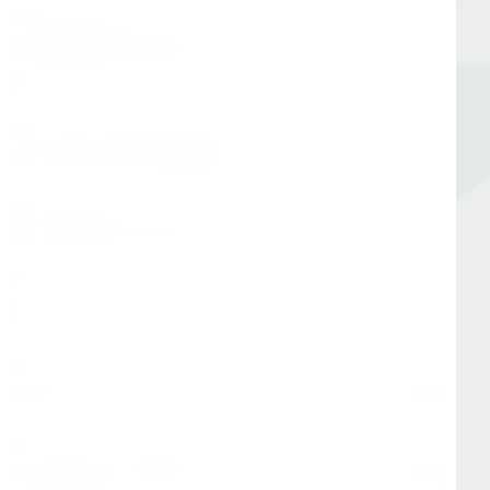
Единый номер
8 (800) 333-05-20
Заказать обратный звонок
Номер в Санкт-Петербурге
+7 (812) 454-00-80
Номер в Москве
+7 (495) 145-80-40
По любым вопросам:
info@kerner.ru
Офис в Москве
г. Москва, ул Зарайская, д. 21, помещ. 206
Офис в Санкт-Петербурге
г. Санкт-Петербург, ул. Седова, д.11А, БЦ