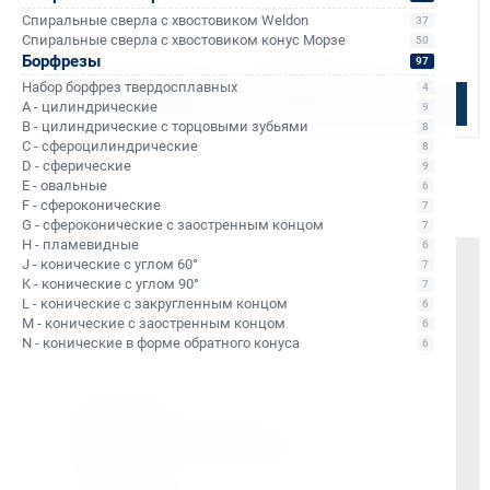
Уточняйте наличие
резьбонарезной DIN 376
Ø метчика:
30–30 М
Ø метчика:
2–7 М
Спиральные сверла с хвостовиком Weldon
37
Конус Морзе:
3
Конус Морзе:
1 и 3
Спиральные сверла с хвостовиком конус Морзе
50
4 200 ₽
27 000 ₽
Борфрезы
97
Набор борфрез твердосплавных
4
В корзину
Подобрать аналог
A - цилиндрические
9
B - цилиндрические с торцовыми зубьями
8
C - сфероцилиндрические
8
D - сферические
9
E - овальные
6
F - сфероконические
7
G - сфероконические с заостренным концом
7
H - пламевидные
6
J - конические с углом 60°
7
Почему выбирают Kerner
K - конические с углом 90°
7
L - конические с закругленным концом
6
M - конические с заостренным концом
Держим курс
, а не гоняемся за цифрами
6
N - конические в форме обратного конуса
6
На рынке -
9 лет
Vessel (Япония)
- партнёр все эти годы
Rotabroach (Великобритания)
- эксклюзивные
дилеры с самого начала. Никаких серых схем