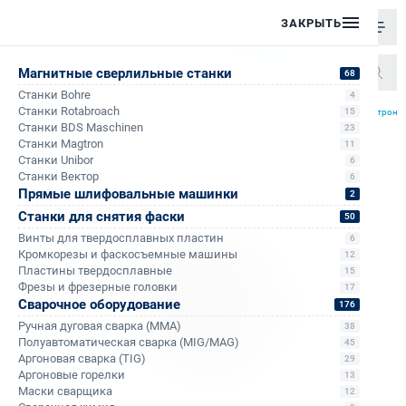
ЗАКРЫТЬ
Магнитные сверлильные станки
68
Станки Bohre
4
/
/
/
Станки Rotabroach
15
Главная
Каталог
Аксессуары к сверлильным станкам на магните
Резьбонарезные патроны
Станки BDS Maschinen
23
Станки Magtron
11
Станки Unibor
6
Станки Вектор
6
Прямые шлифовальные машинки
2
Станки для снятия фаски
50
Винты для твердосплавных пластин
6
Кромкорезы и фаскосъемные машины
12
Пластины твердосплавные
15
Фрезы и фрезерные головки
17
Сварочное оборудование
176
Ручная дуговая сварка (MMA)
38
Полуавтоматическая сварка (MIG/MAG)
45
Аргоновая сварка (TIG)
29
Аргоновые горелки
13
Маски сварщика
12