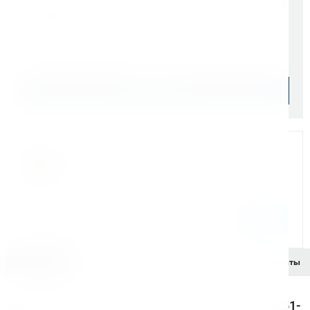
4 200 ₽
Уточняйте наличие
Подобрать аналог
Мы на связи
Бандюк Алла
Менеджер по продажам г. Москва
243@kerner.ru
8 (800) 333-05-20 доб. 243
Описание
Характеристики
Комплектация
Документы
Видео обзор головки предохранительной 6251-