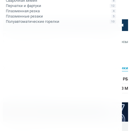
Сварочная химия
8
Перчатки и фартуки
12
Плазменная резка
4
Плазменные резаки
5
Полуавтоматические горелки
10
Посмотрите товар онлайн
Головка предохранительная 6251-4002 М3
Код товара: КБ003295
Отзывы
Вопросы
ОАО "ОИЗ"
Характеристики
Все характеристики
Тип оборудования:
Головка предохранительная ТУ РБ
Ø метчика:
3–3 М
Расходные материалы
Оптом дешевле
Скидки для оптовых покупателей
Цена с учетом НДС 22%