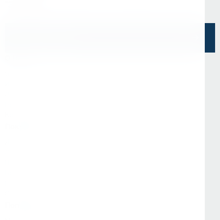
"Эврика"
Напишите нам
О Нас
О компании
Информация
Отзывы
Реквизиты
Контакты
Покупателям
Доставка и оплата
Стать партнёром
Программа лояльности
Вопрос-ответ
Гарантия и возврат
Статьи
Популярные категории