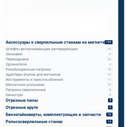
Менеджер по продажам
Напишите, что вам нужно сверлить, отпилить
или монтировать
- мы предложим
оборудование, которое справится.
Имя
*
Аксессуары к сверлильным станкам на магните
155
Штифты выталкивающие центрирующие
10
Зенковки
5
Телефон
*
Переходники
23
Удлинители
4
Резьбонарезные патроны
70
Адаптеры втулки для метчиков
10
Email
*
Инструменты и приспособления
11
Магнитные угольники
10
Патроны сверлильные
6
Канистры
6
Спецификация или реквизиты
Отрезные пилы
4
Прикрепите файлы
Выбрать
Отрезные круги
9
Бензогайковерты, комплектующие и запчасти
18
Ваш вопрос
Рельсосверлильные станки
14