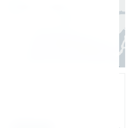
Москва, Санкт-Петербург
1 день
Регионы
3–7 дней
Экспертная поддержка
Помогаем на всех этапах: в выборе и
внедрении оборудования в рабочие
процессы