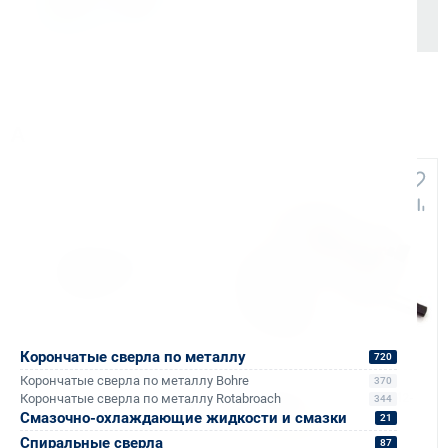
Аналоги и похожие товары
+420
Корончатые сверла по металлу
720
Арт. КБ003640
Арт. КБ011168
Реверсивный
Патрон резьбонарезной Bohre
Корончатые сверла по металлу Bohre
370
резьбонарезной патрон М2-
КМ3 M30 DIN 376
Корончатые сверла по металлу Rotabroach
344
М7 (GGZ-2/7R / J467) с
Смазочно-охлаждающие жидкости и смазки
21
В наличии: 12 шт.
оправкой КМ1 и КМ3
Тип оборудования:
Патрон
Спиральные сверла
87