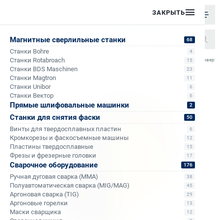
ЗАКРЫТЬ
Магнитные сверлильные станки
68
Станки Bohre
4
/
/
/
/
Станки Rotabroach
Аппарат инверто
15
Главная
Каталог
Сварочное оборудование
Ручная дуговая сварка (MMA)
Станки BDS Maschinen
23
Станки Magtron
11
Станки Unibor
6
Станки Вектор
6
Прямые шлифовальные машинки
2
Станки для снятия фаски
50
Винты для твердосплавных пластин
6
Кромкорезы и фаскосъемные машины
12
Пластины твердосплавные
15
Фрезы и фрезерные головки
17
Сварочное оборудование
176
Ручная дуговая сварка (MMA)
38
Полуавтоматическая сварка (MIG/MAG)
45
Аргоновая сварка (TIG)
29
Аргоновые горелки
13
Маски сварщика
12