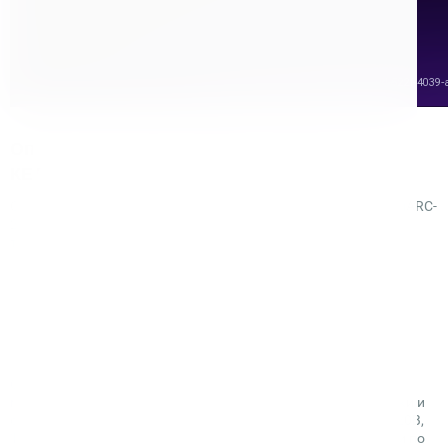
Оплата и доставка аппарата инверторного
КЕДР MultiARC-2000 (220В, 10-200А)
Осуществляем доставку аппарата инверторного КЕДР MultiARC-
2000 (220В, 10-200А) по всей территории России и СНГ
транспортными компаниями:
«СДЭК»,
«Деловые линии»,
«ЖелДорЭкспедиция»,
«Автотрейдинг»,
«КИТ»,
«РАТЭК»,
«ПЭК».
Стоимость и сроки доставки в город зависят от объема и
массы груза. Подробную информацию о стоимости доставки и
сроках для аппарата инверторного КЕДР MultiARC-2000 (220В,
10-200А) уточняйте у наших менеджеров в чате на сайте или по