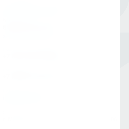
Единый номер
8 (800) 333-05-20
Заказать обратный звонок
Номер в Санкт-Петербурге
+7 (812) 454-00-80
Номер в Москве
+7 (495) 145-80-40
По любым вопросам:
info@kerner.ru
Офис в Москве
г. Москва, ул Зарайская, д. 21, помещ. 206