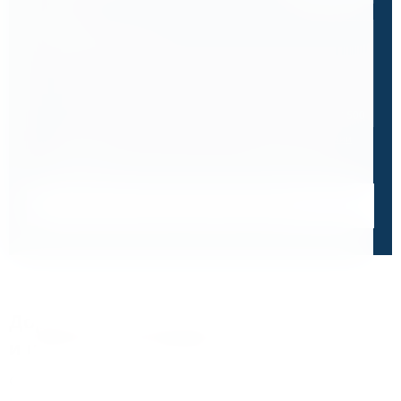
Ваш вопрос
0 / 500
Я ознакомлен и принимаю условия
политики в отношении
обработки персональных данных
и
пользовательского
соглашения
Получить консультацию специалиста
Дорожим своей репутацией,
и ценим ваше доверие
О чем говорят отзывы и высокие оценки наших
клиентов