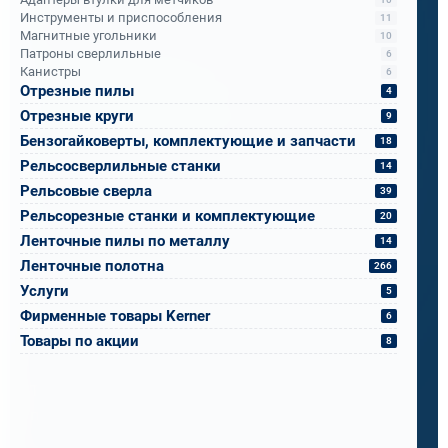
Инструменты и приспособления
11
Магнитные угольники
10
Им нужен был мобильный сверлильный станок
Патроны сверлильные
6
Канистры
6
для тяжёлых условий - мосты,
Отрезные пилы
4
металлоконструкции, работа на высоте. Они
Отрезные круги
9
боялись, что лёгкий станок будет слабым, а
Бензогайковерты, комплектующие и запчасти
18
мощный - слишком тяжёлым.
Рельсосверлильные станки
14
Рельсовые сверла
39
Мы показали им Rotabroach Commando 40 с
Рельсорезные станки и комплектующие
20
корончатыми свёрлами Bohre.
Ленточные пилы по металлу
14
Ленточные полотна
266
Итог за месяц испытаний: надёжность,
Услуги
5
мобильность и скорость, о которой они не
Фирменные товары Kerner
6
подозревали.
Товары по акции
8
Теперь ПМС-88 рекомендует его всем
подразделениям РЖД.