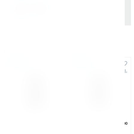
Также доступно для частных лиц:
Онлайн-оплата без комиссии
Аналоги и похожие товары
Распродажа
Распродажа
Арт. КБ011209
Арт. КБ011208
Инвертор сварочный ARC 200
Инвертор сварочный ARC 200
"REAL SMART" (Z28303) Black
"REAL SMART" (Z28303)