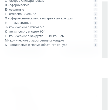
C - сфероцилиндрические
8
D - сферические
9
A - цилиндрические
Плазменная резка
E - овальные
6
F - сфероконические
7
G - сфероконические с заостренным концом
7
H - пламевидные
6
J - конические с углом 60°
7
K - конические с углом 90°
7
L - конические с закругленным концом
6
M - конические с заостренным концом
6
N - конические в форме обратного конуса
6
Выбрать
Выбрать
Доставка
Бесплатно до терминала «Деловые Линии» в Санкт-
Петербурге
Отправка в регионы РФ через любые ТК (по