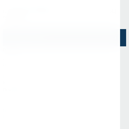
Офис в Санкт-Петербурге
г. Санкт-Петербург, ул. Седова, д.11А, БЦ
"Эврика"
Напишите нам
О Нас
О компании
Информация
Отзывы
Реквизиты
Контакты
Покупателям
Доставка и оплата
Стать партнёром
Программа лояльности
Вопрос-ответ
Гарантия и возврат