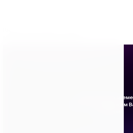
Автосервис и автомастерские:
ремонт рам, кузовов,
выхлопных систем.
Производство и цеха:
сварочные работы любой
интенсивности, включая серийные.
Видео обзор аппарата инверторного КЕДР
MultiARC-2000 (220В, 10-200А)