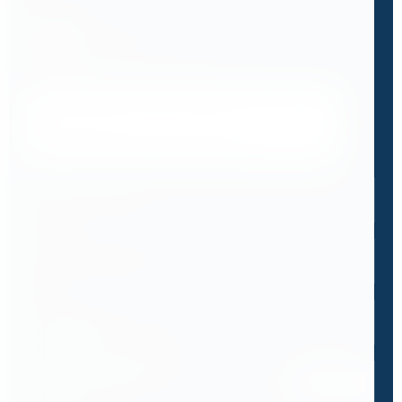
Бандюк Алла
Менеджер по продажам
Напишите, что вам нужно сверлить, отпилить
или монтировать
- мы предложим
оборудование, которое справится.
Имя
*
Телефон
*
Email
*
Спецификация или реквизиты
Прикрепите файлы
Выбрать