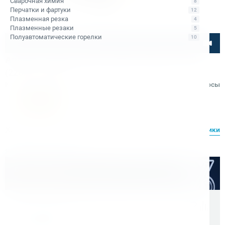
Сварочная химия
8
Перчатки и фартуки
12
Плазменная резка
4
Плазменные резаки
5
Полуавтоматические горелки
10
Посмотрите товар онлайн
Аппарат инверторный КЕДР MultiARC-2000
(220В, 10-200А)
Код товара: КБ012538
Отзывы
Вопросы
КЕДР
Характеристики
Все характеристики
Расходные материалы
Оптом дешевле
Скидки для оптовых покупателей
Цена с учетом НДС 22%
44 900 ₽