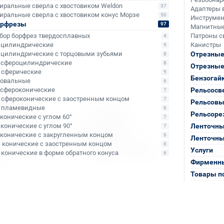
иральные сверла с хвостовиком Weldon
37
Адаптеры 
иральные сверла с хвостовиком конус Морзе
50
Инструмен
орфрезы
97
Магнитные
бор борфрез твердосплавных
Патроны с
4
- цилиндрические
Канистры
9
- цилиндрические с торцовыми зубьями
Отрезные
8
- сфероцилиндрические
8
Отрезные
- сферические
+98
+66
9
Бензогай
- овальные
6
- сфероконические
Рельсосв
7
- сфероконические с заостренным концом
7
Рельсовы
- пламевидные
6
Рельсоре
- конические с углом 60°
7
- конические с углом 90°
Ленточны
7
- конические с закругленным концом
6
Ленточны
- конические с заостренным концом
6
Услуги
- конические в форме обратного конуса
6
Фирменны
Товары п
Арт. КБ003638
Арт. КБ0109
й Bohre
Патрон сверлильный Bohre
Патрон св
лючом 3-
трехкулачковый с ключом 3-
трехкулач