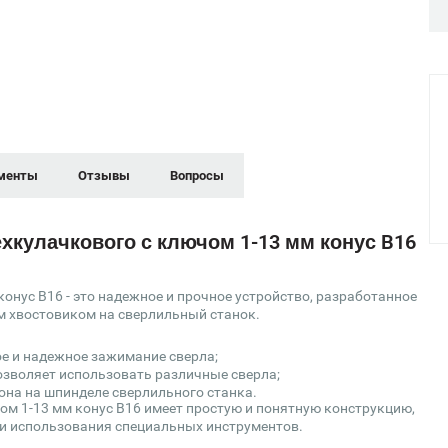
менты
Отзывы
Вопросы
хкулачкового с ключом 1-13 мм конус B16
онус B16 - это надежное и прочное устройство, разработанное
м хвостовиком на сверлильный станок.
е и надежное зажимание сверла;
озволяет использовать различные сверла;
она на шпинделе сверлильного станка.
ом 1-13 мм конус B16 имеет простую и понятную конструкцию,
ти использования специальных инструментов.