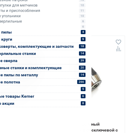
втулки для метчиков
10
ты и приспособления
11
 угольники
10
верлильные
6
6
 пилы
4
 круги
9
коверты, комплектующие и запчасти
18
ерлильные станки
14
е сверла
39
зные станки и комплектующие
20
е пилы по металлу
14
е полотна
266
5
е товары Kerner
6
о акции
8
Арт. КБ011721
93
Патрон сверлильный
ерлильный Bohre
самозажимной бесключевой с
ковый с ключом 1,5-