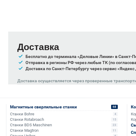
Доставка
Бесплатно до терминала «Деловые Линии» в Санкт-П
Отправка в регионы РФ через любые ТК (по согласов
Доставка по Санкт-Петербургу через сервис «Яндекс
Доставка осуществляется через проверенные транспорт
Магнитные сверлильные станки
Ко
68
Станки Bohre
Ко
4
Станки Rotabroach
Ко
15
Станки BDS Maschinen
См
23
Станки Magtron
11
Сп
Станки Unibor
6