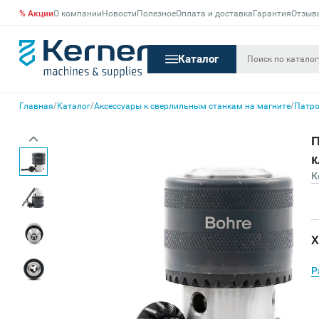
% Акции
О компании
Новости
Полезное
Оплата и доставка
Гарантия
Отзыв
Каталог
/
/
/
Главная
Каталог
Аксессуары к сверлильным станкам на магните
Патро
П
к
К
Х
Р