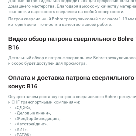
Данный патрон идеально подходит как для профессионального
домашнего мастерства. Благодаря высокому качеству материа
точность и надежность сверления на любой поверхности.
Патрон сверлильный Bohre трехкулачковый с ключом 1-13 мм к
который ценит точность и качество в своей работе.
Видео обзор патрона сверлильного Bohre 
B16
Детальный обзор о патроне сверлильном Bohre трехкулачковом
и скоро будет доступен для просмотра.
Оплата и доставка патрона сверлильного 
конус B16
Осуществляем доставку патрона сверлильного Bohre трехкулач
и СНГ транспортными компаниями:
«СДЭК»,
«Деловые линии»,
«ЖелДорЭкспедиция»,
«Автотрейдинг»,
«КИТ»,
«РАТЭК»,