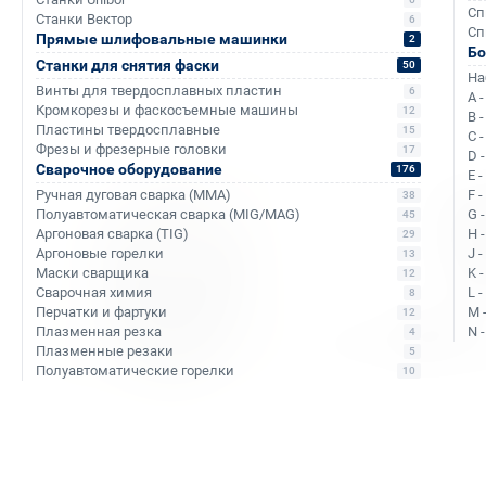
Сп
Станки Вектор
6
Сп
Прямые шлифовальные машинки
2
Б
Аналоги и похожие товары
Станки для снятия фаски
50
На
Винты для твердосплавных пластин
6
A 
Кромкорезы и фаскосъемные машины
12
B 
Пластины твердосплавные
15
C 
Фрезы и фрезерные головки
17
D 
+103
+145
Сварочное оборудование
176
E 
Ручная дуговая сварка (MMA)
F 
38
Полуавтоматическая сварка (MIG/MAG)
G 
45
Аргоновая сварка (TIG)
H 
29
Аргоновые горелки
J 
13
Маски сварщика
K 
12
Сварочная химия
L 
8
Перчатки и фартуки
M 
12
Плазменная резка
N 
4
Плазменные резаки
5
Полуавтоматические горелки
10
Арт. КБ003128
Арт. КБ000312
Патрон сверлильный Bohre
Патрон сверлильны
трехкулачковый
трехкулачковый с к