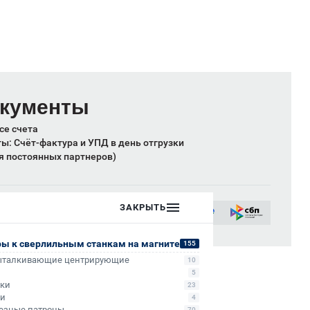
окументы
се счета
: Счёт-фактура и УПД в день отгрузки
я постоянных партнеров)
ых лиц:
ЗАКРЫТЬ
сии
ры к сверлильным станкам на магните
155
ыталкивающие центрирующие
10
5
ики
23
ли
4
езные патроны
70