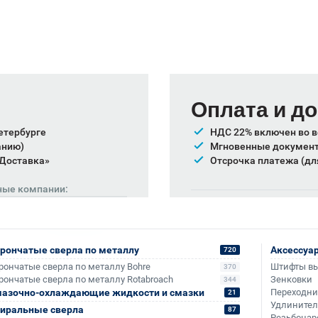
Оплата и д
етербурге
НДС 22% включен во в
анию)
Мгновенные документы
 Доставка»
Отсрочка платежа (дл
ные компании:
Также доступно для частн
Онлайн-оплата без комис
рончатые сверла по металлу
Аксессуа
720
рончатые сверла по металлу Bohre
Штифты в
370
рончатые сверла по металлу Rotabroach
Зенковки
344
азочно-охлаждающие жидкости и смазки
Переходн
21
Удлините
иральные сверла
87
Резьбонар