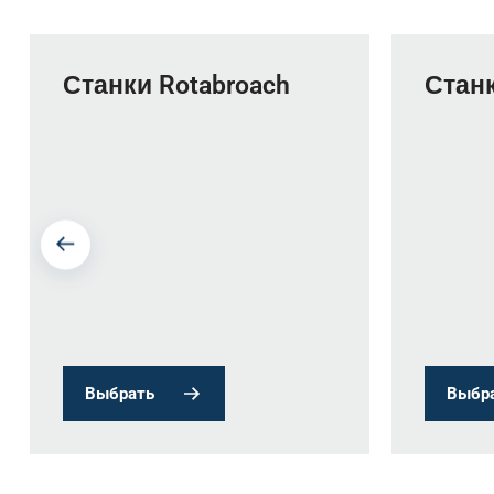
Станки Rotabroach
Стан
Выбрать
Выбр