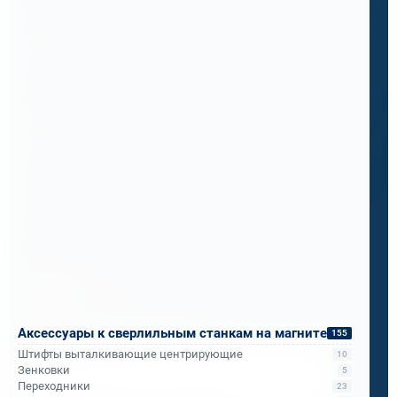
Мы показали им Rotabroach Commando 40 с
корончатыми свёрлами Bohre.
Итог за месяц испытаний: надёжность,
мобильность и скорость, о которой они не
подозревали.
Теперь ПМС-88 рекомендует его всем
подразделениям РЖД.
Бандюк Алла
Менеджер по продажам
Аксессуары к сверлильным станкам на магните
155
Штифты выталкивающие центрирующие
10
Напишите, что вам нужно сверлить, отпилить
Зенковки
5
или монтировать
- мы предложим
Переходники
23
оборудование, которое справится.