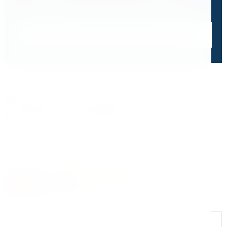
обработки персональных данных
и
пользовательского
соглашения
Получить консультацию специалиста
Дорожим своей репутацией,
и ценим ваше доверие
О чем говорят отзывы и высокие оценки наших
клиентов
4.8
На основе 47 оценок