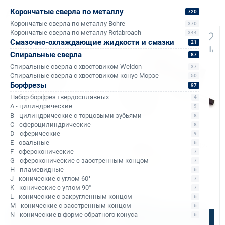
Корончатые сверла по металлу
Аналоги и похожие товары
720
Корончатые сверла по металлу Bohre
370
Корончатые сверла по металлу Rotabroach
344
+420
Смазочно-охлаждающие жидкости и смазки
21
Спиральные сверла
87
Спиральные сверла с хвостовиком Weldon
37
Спиральные сверла с хвостовиком конус Морзе
50
Борфрезы
97
Набор борфрез твердосплавных
4
A - цилиндрические
9
B - цилиндрические с торцовыми зубьями
8
C - сфероцилиндрические
8
Арт. КБ003640
Арт. КБ011168
D - сферические
9
Реверсивный
Патрон резьбонарезной Bohre
E - овальные
6
резьбонарезной патрон М2-
КМ3 M30 DIN 376
F - сфероконические
7
М7 (GGZ-2/7R / J467) с
В наличии: 12 шт.
G - сфероконические с заостренным концом
7
оправкой КМ1 и КМ3
Тип оборудования:
Патрон
H - пламевидные
6
Уточняйте наличие
резьбонарезной DIN 376
J - конические с углом 60°
7
Ø метчика:
30–30 М
Ø метчика:
2–7 М
Конус Морзе:
3
Конус Морзе:
1 и 3
K - конические с углом 90°
7
L - конические с закругленным концом
4 200 ₽
27 000 ₽
6
M - конические с заостренным концом
6
N - конические в форме обратного конуса
6
В корзину
Подобрать аналог