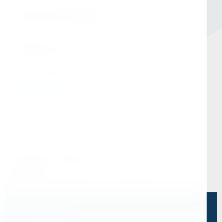
Номер в Санкт-Петербурге
+7 (812) 454-00-80
Номер в Москве
+7 (495) 145-80-40
По любым вопросам:
info@kerner.ru
Офис в Москве
г. Москва, ул Зарайская, д. 21, помещ. 206
Офис в Санкт-Петербурге
г. Санкт-Петербург, ул. Седова, д.11А, БЦ
"Эврика"
Напишите нам