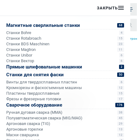
ЗАКРЫТЬ
Магнитные сверлильные станки
68
Станки Bohre
4
/
/
/
Станки Rotabroach
15
Главная
Каталог
Аксессуары к сверлильным станкам на магните
Резьбонарезные патроны
Станки BDS Maschinen
23
Станки Magtron
11
Станки Unibor
6
Станки Вектор
6
Прямые шлифовальные машинки
2
Станки для снятия фаски
50
Винты для твердосплавных пластин
6
Кромкорезы и фаскосъемные машины
12
Пластины твердосплавные
15
Фрезы и фрезерные головки
17
Сварочное оборудование
176
Ручная дуговая сварка (MMA)
38
Полуавтоматическая сварка (MIG/MAG)
45
Аргоновая сварка (TIG)
29
Аргоновые горелки
13
Маски сварщика
12