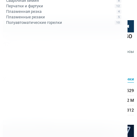
Сварочная химия
8
Перчатки и фартуки
12
Плазменная резка
4
Плазменные резаки
5
Полуавтоматические горелки
10
Посмотрите товар онлайн
Головка предохранительная Bohre 4812 М12 ISO
529
Код товара: КБ011130
Отзывы
Вопросы
Bohre
Характеристики
Все характеристики
Тип оборудования:
Головка предохранительная ISO 529
Ø метчика:
12–12 М
Серия:
4812
Расходные материалы
Оптом дешевле