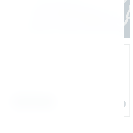
Экспертная поддержка
Помогаем на всех этапах: в выборе и
внедрении оборудования в рабочие
процессы
Задать вопрос