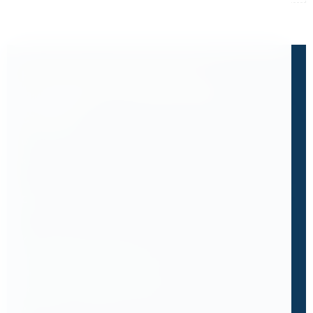
Не нашли готовый ответ?
Расскажите, что вам нужно
сделать.
Часто клиенты приходят к нам с запросом,
которого нет в каталоге.
Одна из таких историй с компанией ПМС-88:
Им нужен был мобильный сверлильный станок
для тяжёлых условий - мосты,
металлоконструкции, работа на высоте. Они
боялись, что лёгкий станок будет слабым, а
мощный - слишком тяжёлым.