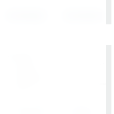
Выбрать
Выбрать
Доставка
Бесплатно до терминала «Деловые Линии» в Санкт-
Петербурге
Отправка в регионы РФ через любые ТК (по
согласованию)
Доставка по Санкт-Петербургу через сервис «Яндекс
Доставка»
Доставка осуществляется через проверенные
транспортные компании: