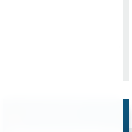
ООО "Сибирский завод
Филиал " Харанорская ГРЭС"
металлических конструкций"
АО "Интер РАО -
Электрогенерация"
Остались вопросы?
Свяжитесь с нами, мы поможем подобрать
оптимальное решение для ваших задач