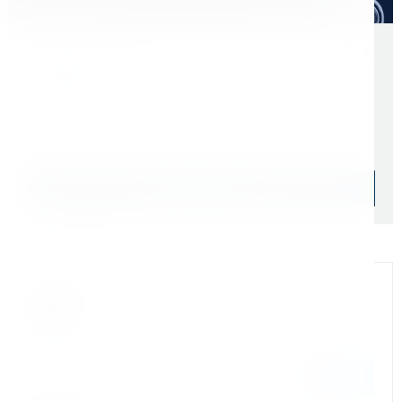
Скидки для оптовых покупателей
Цена с учетом НДС 22%
3 500 ₽
Начислим: 350 бонусов
Уточняйте наличие
Подобрать аналог
Официальный дилер
Мы на связи
Бандюк Алла
Менеджер по продажам г. Москва
243@kerner.ru
8 (800) 333-05-20 доб. 243