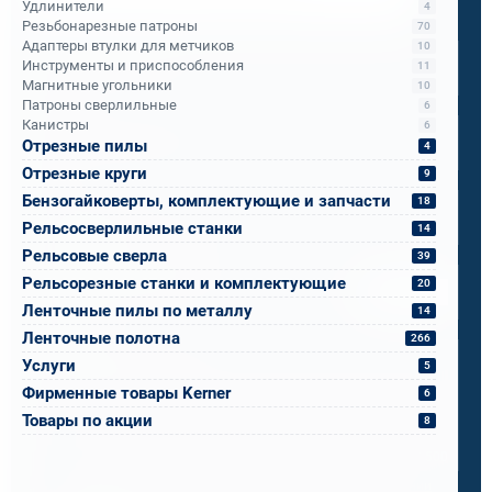
Удлинители
4
Резьбонарезные патроны
70
Имя
*
Адаптеры втулки для метчиков
10
Инструменты и приспособления
11
Магнитные угольники
10
Патроны сверлильные
Телефон
*
6
Канистры
6
Отрезные пилы
4
Отрезные круги
9
Email
*
Бензогайковерты, комплектующие и запчасти
18
Рельсосверлильные станки
14
Рельсовые сверла
Спецификация или реквизиты
39
Рельсорезные станки и комплектующие
20
Прикрепите файлы
Выбрать
Ленточные пилы по металлу
14
Ваш вопрос
Ленточные полотна
266
Услуги
5
Фирменные товары Kerner
6
Товары по акции
8
0 / 500
Я ознакомлен и принимаю условия
политики в отношении