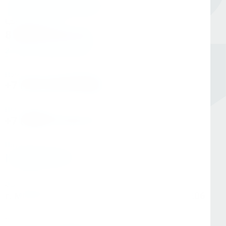
Единый номер
8 (800) 333-05-20
Заказать обратный звонок
Номер в Санкт-Петербурге
+7 (812) 454-00-80
Номер в Москве
+7 (495) 145-80-40
По любым вопросам:
info@kerner.ru
Офис в Москве
г. Москва, ул Зарайская, д. 21, помещ. 206
Офис в Санкт-Петербурге