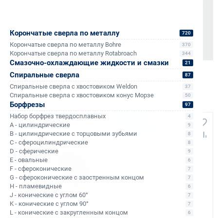
Также доступно для частных лиц:
Онлайн-оплата без комиссии
Корончатые сверла по металлу
720
Корончатые сверла по металлу Bohre
370
Корончатые сверла по металлу Rotabroach
344
Смазочно-охлаждающие жидкости и смазки
21
Спиральные сверла
87
Спиральные сверла с хвостовиком Weldon
37
Спиральные сверла с хвостовиком конус Морзе
50
Аналоги и похожие товары
Борфрезы
97
Набор борфрез твердосплавных
4
Распродажа
Распродажа
A - цилиндрические
9
B - цилиндрические с торцовыми зубьями
8
C - сфероцилиндрические
8
D - сферические
9
E - овальные
6
F - сфероконические
7
G - сфероконические с заостренным концом
7
H - пламевидные
6
J - конические с углом 60°
7
K - конические с углом 90°
7
Арт. КБ011269
Арт. КБ011268
L - конические с закругленным концом
6