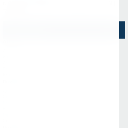
г. Санкт-Петербург, ул. Седова, д.11А, БЦ
"Эврика"
Напишите нам
О Нас
О компании
Информация
Отзывы
Реквизиты
Контакты
Покупателям
Доставка и оплата
Стать партнёром
Программа лояльности
Вопрос-ответ
Гарантия и возврат
Статьи
Популярные категории