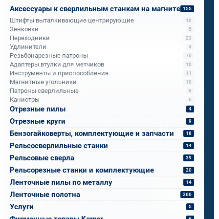
Бандюк Алла
Аксессуары к сверлильным станкам на магните
155
Менеджер по продажам
Штифты выталкивающие центрирующие
10
Зенковки
5
Переходники
23
Напишите, что вам нужно сверлить, отпилить
Удлинители
4
или монтировать
- мы предложим
Резьбонарезные патроны
70
оборудование, которое справится.
Адаптеры втулки для метчиков
10
Инструменты и приспособления
11
Имя
*
Магнитные угольники
10
Патроны сверлильные
6
Канистры
6
Отрезные пилы
4
Телефон
*
Отрезные круги
9
Бензогайковерты, комплектующие и запчасти
18
Рельсосверлильные станки
14
Email
*
Рельсовые сверла
39
Рельсорезные станки и комплектующие
20
Спецификация или реквизиты
Ленточные пилы по металлу
14
Ленточные полотна
266
Прикрепите файлы
Выбрать
Услуги
5
Ваш вопрос
Фирменные товары Kerner
6