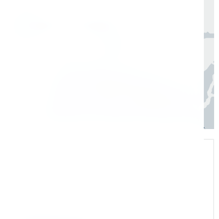
Москва, Санкт-Петербург
1 день
Регионы
3–7 дней
Экспертная поддержка
Помогаем на всех этапах: в выборе и
внедрении оборудования в рабочие
процессы