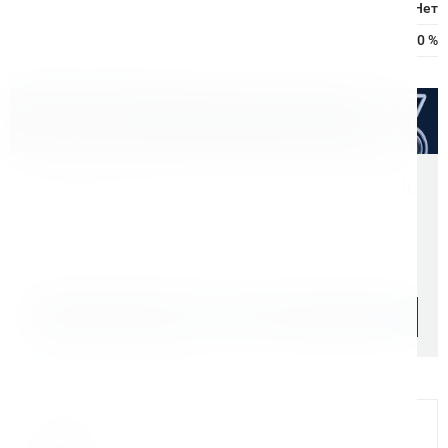
Гибкая головка горелки:
Нет
ПН:
100 %
Расходные материалы
Оптом дешевле
Скидки для оптовых покупателей
Цена с учетом НДС 22%
8 740 ₽
10 286 ₽
Уточняйте наличие
Подобрать аналог
Официальный дилер
Мы на связи
Бандюк Алла