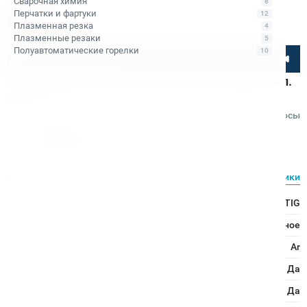
Сварочная химия
8
Перчатки и фартуки
12
Плазменная резка
4
Плазменные резаки
5
Полуавтоматические горелки
10
Посмотрите товар онлайн
Горелка TECH TS 18 (250,315AC/DC) 4м вод. охл.
IOB6967
Код товара: КБ011278
Отзывы
Вопросы
Сварог
Характеристики
Все характеристики
Тип сварки/резки:
TIG
Тип охлаждения:
Водяное
Защитный газ:
Ar
Взаимозаменяемость расходных частей с аналогами:
Да
Ручка с силиконовыми вставками:
Да