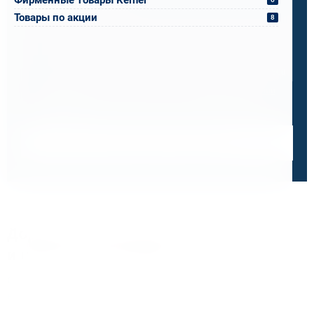
Товары по акции
8
0 / 500
Я ознакомлен и принимаю условия
политики в отношении
обработки персональных данных
и
пользовательского
соглашения
Получить консультацию специалиста
Дорожим своей репутацией,
и ценим ваше доверие
О чем говорят отзывы и высокие оценки наших
клиентов