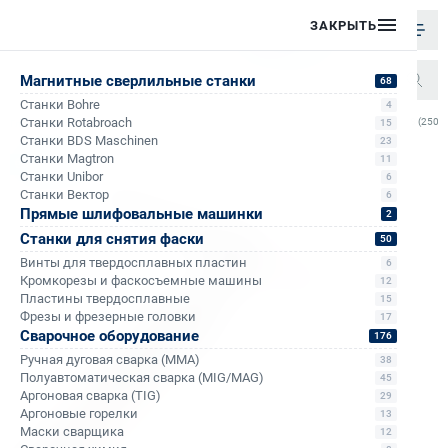
ЗАКРЫТЬ
Магнитные сверлильные станки
68
Станки Bohre
4
/
/
/
/
Станки Rotabroach
Горелка TECH TS 18 (250,
15
Главная
Каталог
Сварочное оборудование
Аргоновые горелки
Станки BDS Maschinen
23
Станки Magtron
11
Распродажа
Станки Unibor
6
Станки Вектор
6
Прямые шлифовальные машинки
2
Станки для снятия фаски
50
Винты для твердосплавных пластин
6
Кромкорезы и фаскосъемные машины
12
Пластины твердосплавные
15
Фрезы и фрезерные головки
17
Сварочное оборудование
176
Ручная дуговая сварка (MMA)
38
Полуавтоматическая сварка (MIG/MAG)
45
Аргоновая сварка (TIG)
29
Аргоновые горелки
13
Маски сварщика
12