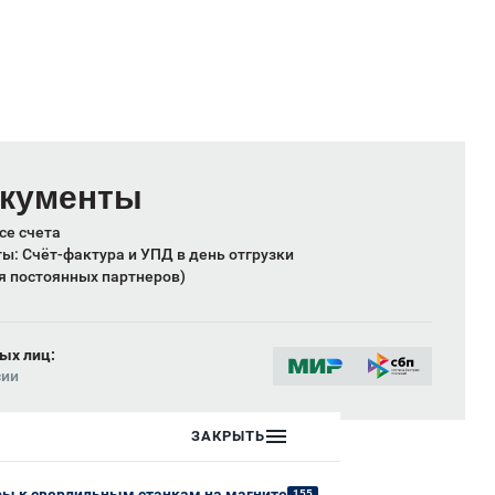
окументы
се счета
: Счёт-фактура и УПД в день отгрузки
я постоянных партнеров)
ых лиц:
сии
ЗАКРЫТЬ
ры к сверлильным станкам на магните
155