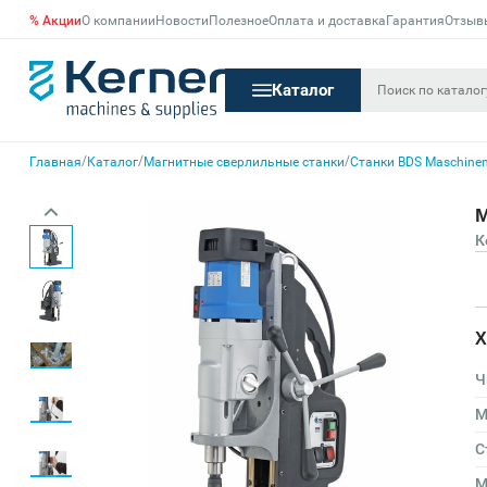
% Акции
О компании
Новости
Полезное
Оплата и доставка
Гарантия
Отзыв
Каталог
/
/
/
Главная
Каталог
Магнитные сверлильные станки
Станки BDS Maschine
М
К
Х
Ч
М
С
М