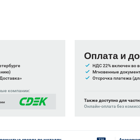
Оплата и д
етербурге
НДС 22% включен во в
анию)
Мгновенные документы
 Доставка»
Отсрочка платежа (дл
ные компании:
Также доступно для частн
Онлайн-оплата без комис
рончатые сверла по металлу
Аксессуа
720