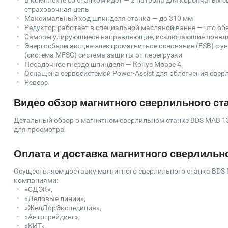
В комплекте со станком идет — 2 патрона для корончатых св
страховочная цепь
Максимальный ход шпинделя станка — до 310 мм
Редуктор работает в специальной масляной ванне — что об
Саморегулирующиеся направляющие, исключающие появл
Энергосберегающее электромагнитное основание (ESB) с у
(система MFSC) система защиты от перегрузки
Посадочное гнездо шпинделя — Конус Морзе 4
Оснащена сервосистемой Power-Assist для облегчения свер
Реверс
Видео обзор магнитного сверлильного ст
Детальный обзор о магнитном сверлильном станке BDS MAB 130
для просмотра.
Оплата и доставка магнитного сверлильн
Осуществляем доставку магнитного сверлильного станка BDS 
компаниями:
«СДЭК»,
«Деловые линии»,
«ЖелДорЭкспедиция»,
«Автотрейдинг»,
«КИТ»,