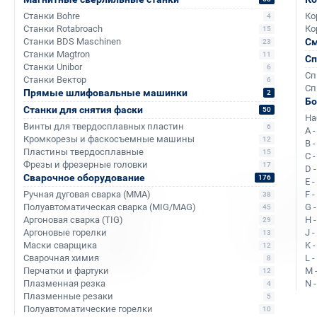
Станки Bohre
Ко
4
Станки Rotabroach
Ко
15
Станки BDS Maschinen
См
23
Станки Magtron
11
Сп
Аналоги и похожие товары
Станки Unibor
6
Сп
Станки Вектор
6
Сп
Прямые шлифовальные машинки
2
Б
Станки для снятия фаски
50
На
Винты для твердосплавных пластин
6
A 
Кромкорезы и фаскосъемные машины
12
B 
Пластины твердосплавные
15
C 
Фрезы и фрезерные головки
17
D 
Сварочное оборудование
176
E 
Ручная дуговая сварка (MMA)
F 
38
Полуавтоматическая сварка (MIG/MAG)
G 
45
Аргоновая сварка (TIG)
H 
29
Аргоновые горелки
J 
13
Маски сварщика
K 
12
Сварочная химия
L 
8
Перчатки и фартуки
M 
12
Плазменная резка
N 
4
Плазменные резаки
5
Арт. КБ000270
Арт. КБ000271
Полуавтоматические горелки
10
Магнитный сверли
Магнитный сверлильный