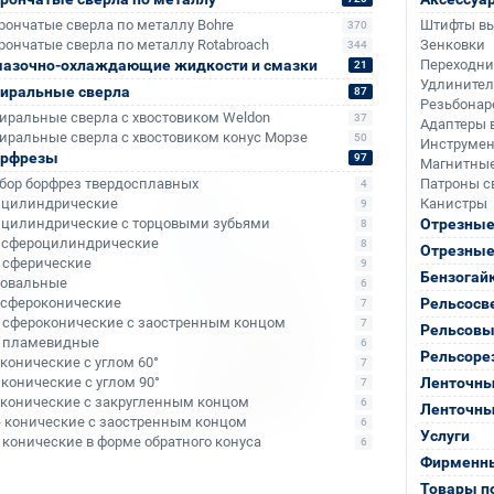
рончатые сверла по металлу Bohre
Штифты в
370
рончатые сверла по металлу Rotabroach
Зенковки
344
азочно-охлаждающие жидкости и смазки
Переходн
21
Удлините
иральные сверла
87
Резьбонар
иральные сверла с хвостовиком Weldon
37
Адаптеры 
иральные сверла с хвостовиком конус Морзе
50
Инструмен
орфрезы
97
Магнитные
бор борфрез твердосплавных
Патроны с
4
- цилиндрические
Канистры
9
- цилиндрические с торцовыми зубьями
Отрезные
8
- сфероцилиндрические
8
Отрезные
- сферические
9
Бензогай
- овальные
6
- сфероконические
Рельсосв
7
- сфероконические с заостренным концом
7
Рельсовы
- пламевидные
6
Рельсоре
- конические с углом 60°
7
- конические с углом 90°
Ленточны
7
- конические с закругленным концом
6
Ленточны
- конические с заостренным концом
6
Услуги
- конические в форме обратного конуса
6
Фирменны
Арт. КБ000269
Арт. КБ0032
льный
Магнитный сверлильный
Магнитны
Товары п