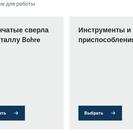
ые для работы
нчатые сверла
Инструменты и
таллу Bohre
приспособлени
ать
Выбрать