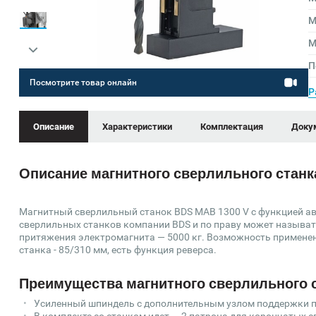
М
М
П
Посмотрите товар онлайн
Р
Описание
Характеристики
Комплектация
Доку
Описание магнитного сверлильного станк
Магнитный сверлильный станок BDS MAB 1300 V с функцией а
сверлильных станков компании BDS и по праву может называт
притяжения электромагнита — 5000 кг. Возможность применени
станка - 85/310 мм, есть функция реверса.
Преимущества магнитного сверлильного 
Усиленный шпиндель с дополнительным узлом поддержки п