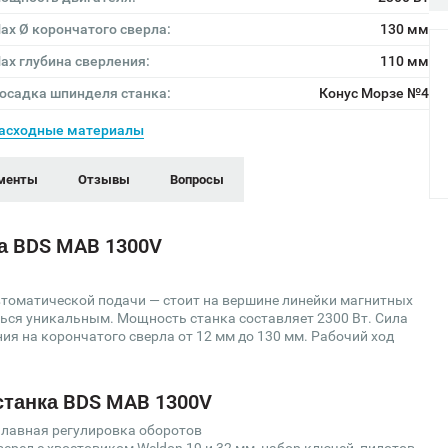
ах Ø корончатого сверла:
130 мм
ах глубина сверления:
110 мм
осадка шпинделя станка:
Конус Морзе №4
асходные материалы
менты
Отзывы
Вопросы
а BDS MAB 1300V
втоматической подачи —
стоит на вершине линейки магнитных
ься уникальным. Мощность станка составляет 2300 Вт. Сила
я на корончатого сверла от 12 мм до 130 мм.
Рабочий ход
станка BDS MAB 1300V
лавная регулировка оборотов