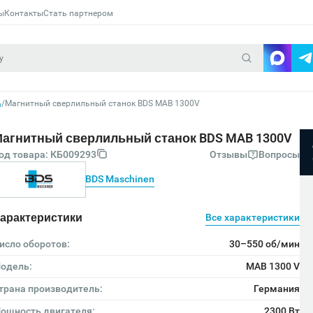
ы
Контакты
Стать партнером
/
Магнитный сверлильный станок BDS MAB 1300V
n
агнитный сверлильный станок BDS MAB 1300V
од товара: КБ009293
Отзывы
Вопросы
BDS Maschinen
арактеристики
Все характеристики
исло оборотов:
30–550 об/мин
одель:
MAB 1300 V
трана производитель:
Германия
ощность двигателя:
2300 Вт