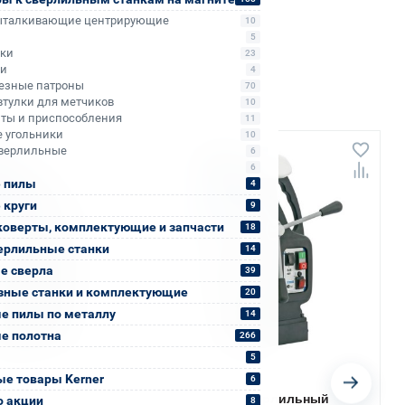
ыталкивающие центрирующие
10
5
ики
23
ли
4
езные патроны
70
втулки для метчиков
10
ты и приспособления
11
 угольники
10
верлильные
6
6
 пилы
4
 круги
9
коверты, комплектующие и запчасти
18
ерлильные станки
14
е сверла
39
зные станки и комплектующие
20
е пилы по металлу
14
е полотна
266
5
е товары Kerner
6
Арт. КБ003232
31
А
Магнитный сверлильный
й сверлильный
о акции
8