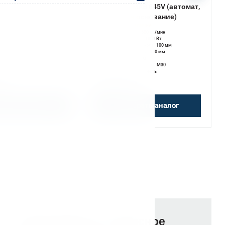
станок BDS MAB 845V (автомат,
S MAB 825V
поворотное основание)
Уточняйте наличие
 наличие
Число оборотов:
40–600 об/мин
:
40–600 об/мин
Мощность двигателя:
1800 Вт
ателя:
1800 Вт
Мах Ø корончатого сверла:
100 мм
ого сверла:
100 мм
Мах глубина сверления:
110 мм
верления:
110 мм
Ход шпинделя:
255 мм
255 мм
Мах Ø нарезаемой резьбы:
М30
боротов:
есть
Регулировка оборотов:
есть
 ₽
998 000 ₽
обрать аналог
Подобрать аналог
Гарантийное и сервисное