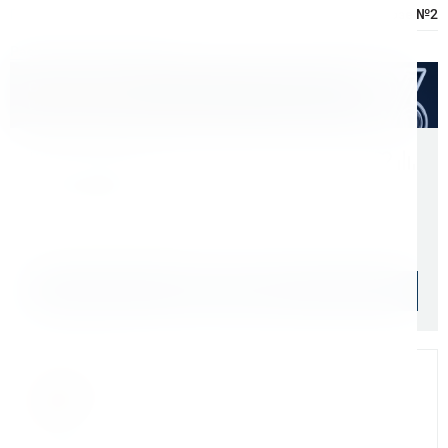
Посадка шпинделя станка:
Конус Морзе №2
Расходные материалы
Оптом дешевле
Скидки для оптовых покупателей
Цена с учетом НДС 22%
169 000 ₽
Уточняйте наличие
Подобрать аналог
Мы на связи
Бандюк Алла
Менеджер по продажам г. Москва