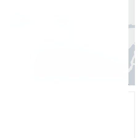
Москва, Санкт-Петербург
1 день
Регионы
3–7 дней
Экспертная поддержка
Помогаем на всех этапах: в выборе и
внедрении оборудования в рабочие
процессы