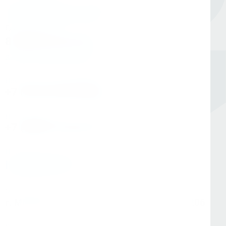
Единый номер
8 (800) 333-05-20
Заказать обратный звонок
Номер в Санкт-Петербурге
+7 (812) 454-00-80
Номер в Москве
+7 (495) 145-80-40
По любым вопросам:
info@kerner.ru
Офис в Москве
г. Москва, ул Зарайская, д. 21, помещ. 206