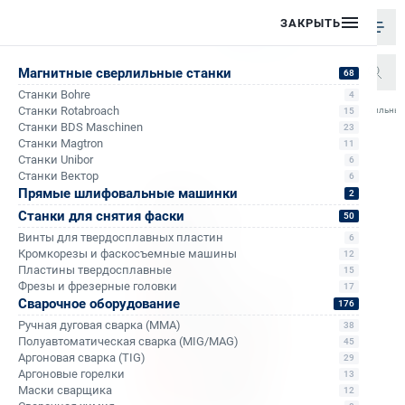
ЗАКРЫТЬ
Магнитные сверлильные станки
68
Станки Bohre
4
/
/
/
/
Станки Rotabroach
Магнитный сверлильный
15
Главная
Каталог
Магнитные сверлильные станки
Станки Вектор
Станки BDS Maschinen
23
Станки Magtron
11
Станки Unibor
6
Станки Вектор
6
Прямые шлифовальные машинки
2
Станки для снятия фаски
50
Винты для твердосплавных пластин
6
Кромкорезы и фаскосъемные машины
12
Пластины твердосплавные
15
Фрезы и фрезерные головки
17
Сварочное оборудование
176
Ручная дуговая сварка (MMA)
38
Полуавтоматическая сварка (MIG/MAG)
45
Аргоновая сварка (TIG)
29
Аргоновые горелки
13
Маски сварщика
12