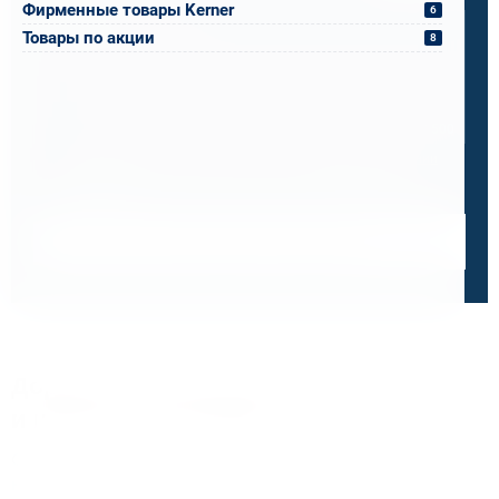
Ваш вопрос
Фирменные товары Kerner
6
Товары по акции
8
0 / 500
Я ознакомлен и принимаю условия
политики в отношении
обработки персональных данных
и
пользовательского
соглашения
Получить консультацию специалиста
Дорожим своей репутацией,
и ценим ваше доверие
О чем говорят отзывы и высокие оценки наших
клиентов