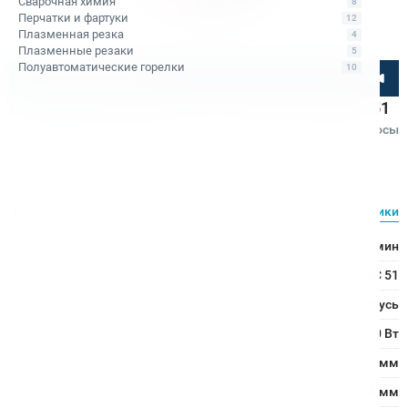
Сварочная химия
8
Перчатки и фартуки
12
Плазменная резка
4
Плазменные резаки
5
Полуавтоматические горелки
10
Посмотрите товар онлайн
Магнитный сверлильный станок Вектор МС-51
Код товара: КБ009274
4
•
2 отзыва
Вопросы
Вектор
Характеристики
Все характеристики
Число оборотов:
200–400 об/мин
Модель:
МС 51
Страна производитель:
Беларусь
Мощность двигателя:
1300 Вт
Мах Ø корончатого сверла:
51 мм
Мах глубина сверления:
55 мм