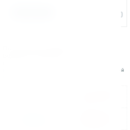
Задать вопрос
Поставляем оборудование для
ведущих компаний
Реализуем поставки и сопровождаем проекты для
крупных производственных и строительных компаний
по всей России