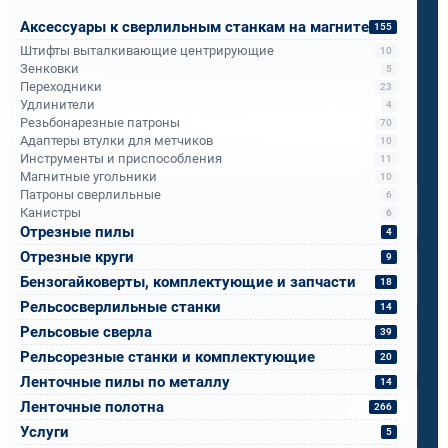
Бандюк Алла
Аксессуары к сверлильным станкам на магните
155
Менеджер по продажам
Штифты выталкивающие центрирующие
10
Зенковки
5
Переходники
23
Удлинители
4
Напишите, что вам нужно сверлить, отпилить
Резьбонарезные патроны
70
или монтировать
- мы предложим
Адаптеры втулки для метчиков
10
оборудование, которое справится.
Инструменты и приспособления
11
Магнитные угольники
Имя
*
10
Патроны сверлильные
6
Канистры
6
Отрезные пилы
4
Телефон
*
Отрезные круги
9
Бензогайковерты, комплектующие и запчасти
18
Рельсосверлильные станки
14
Email
*
Рельсовые сверла
39
Рельсорезные станки и комплектующие
20
Ленточные пилы по металлу
Спецификация или реквизиты
14
Ленточные полотна
266
Прикрепите файлы
Выбрать
Услуги
5