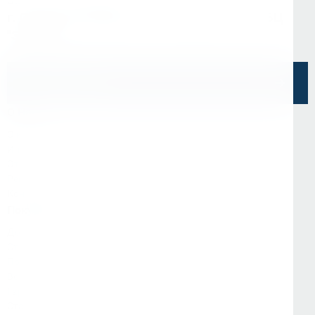
Офис в Санкт-Петербурге
г. Санкт-Петербург, ул. Седова, д.11А, БЦ
"Эврика"
Напишите нам
О Нас
О компании
Информация
Отзывы
Реквизиты
Контакты
Покупателям
Доставка и оплата
Стать партнёром
Программа лояльности
Вопрос-ответ
Гарантия и возврат
Статьи