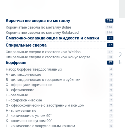
Корончатые сверла по металлу
720
Корончатые сверла по металлу Bohre
370
Корончатые сверла по металлу Rotabroach
344
Смазочно-охлаждающие жидкости и смазки
21
Аналоги и похожие товары
Спиральные сверла
87
Спиральные сверла с хвостовиком Weldon
37
Спиральные сверла с хвостовиком конус Морзе
50
Борфрезы
97
Набор борфрез твердосплавных
4
A - цилиндрические
9
B - цилиндрические с торцовыми зубьями
8
C - сфероцилиндрические
8
D - сферические
9
E - овальные
6
F - сфероконические
7
G - сфероконические с заостренным концом
7
Арт. КБ009273
Арт. КБ009275
H - пламевидные
6
Магнитный сверлильный
Магнитный сверлильный
J - конические с углом 60°
7
станок Вектор МС-40
станок Вектор МС-76
K - конические с углом 90°
7
Уточняйте наличие
Уточняйте наличие
L - конические с закругленным концом
Число оборотов:
440–440 об/мин
Число оборотов:
80–240 об/мин
6