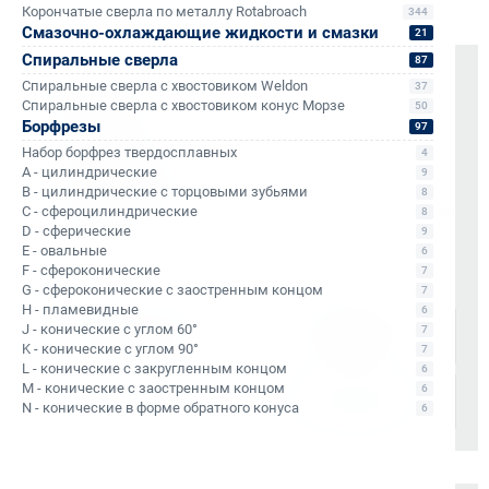
Корончатые сверла по металлу Rotabroach
344
Смазочно-охлаждающие жидкости и смазки
21
Спиральные сверла
87
Доставка
Спиральные сверла с хвостовиком Weldon
37
Спиральные сверла с хвостовиком конус Морзе
50
Бесплатно до терминала «Деловые Линии» в Санкт-
Борфрезы
97
Петербурге
Набор борфрез твердосплавных
4
Отправка в регионы РФ через любые ТК (по
A - цилиндрические
9
согласованию)
B - цилиндрические с торцовыми зубьями
8
Доставка по Санкт-Петербургу через сервис «Яндекс
C - сфероцилиндрические
8
D - сферические
Доставка»
9
E - овальные
6
F - сфероконические
7
Доставка осуществляется через проверенные
G - сфероконические с заостренным концом
7
транспортные компании:
H - пламевидные
6
J - конические с углом 60°
7
K - конические с углом 90°
7
L - конические с закругленным концом
6
M - конические с заостренным концом
6
N - конические в форме обратного конуса
6