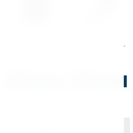
Арт. КБ003128
Арт. КБ000312
Патрон сверлильный Bohre
Патрон сверлильный Bohre
трехкулачковый
трехкулачковый с ключом 3-
быстрозажимной 2-13 мм
16 мм конус B16
1/2"-20 UNF
Уточняйте наличие
Уточняйте наличие
1 030 ₽
1 452 ₽
Подобрать аналог
Подобрать аналог
Почему выбирают Kerner