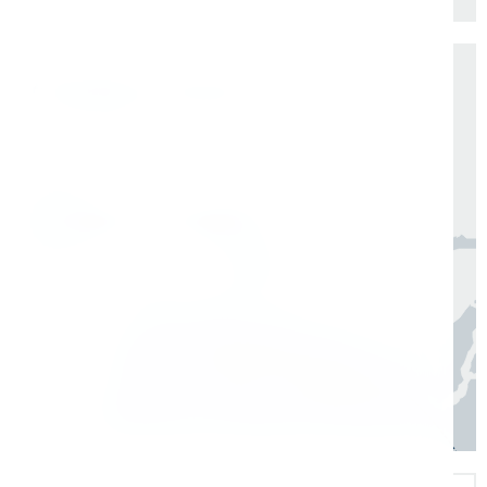
Доставка по России от 1 дня
Организуем быструю отгрузку и доставку
по всей России в согласованные сроки
Москва, Санкт-Петербург
1 день
Регионы
3–7 дней