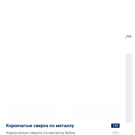
Он ответит на любые ваши вопросы касаемо заказа,
доставки и оплаты.
С этим товаром покупают
Расходные материалы и аксессуары, необходимые для
работы
Станки Rotabroach
Станки Вектор
Выбрать
Выбрать
Корончатые сверла по металлу
720
Корончатые сверла по металлу Bohre
370