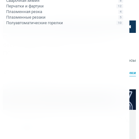
Сварочная химия
8
Перчатки и фартуки
12
Плазменная резка
4
Плазменные резаки
5
Полуавтоматические горелки
10
Посмотрите товар онлайн
Патрон сверлильный самозажимной
бесключевой с хвостовиком КМ2 с лапкой,
ПСС-13 (0,5-13мм) CNIC
Код товара: КБ011721
Отзывы
Вопросы
Характеристики
Все характеристики
Расходные материалы
Оптом дешевле
Скидки для оптовых покупателей
Цена с учетом НДС 22%
10 300 ₽