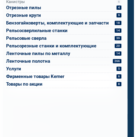
Канистры
6
подозревали.
Отрезные пилы
4
Отрезные круги
9
Теперь ПМС-88 рекомендует его всем
Бензогайковерты, комплектующие и запчасти
18
подразделениям РЖД.
Рельсосверлильные станки
14
Рельсовые сверла
39
Рельсорезные станки и комплектующие
20
Бандюк Алла
Ленточные пилы по металлу
14
Менеджер по продажам
Ленточные полотна
266
Услуги
5
Напишите, что вам нужно сверлить, отпилить
Фирменные товары Kerner
6
или монтировать
- мы предложим
Товары по акции
8
оборудование, которое справится.
Имя
*
Телефон
*