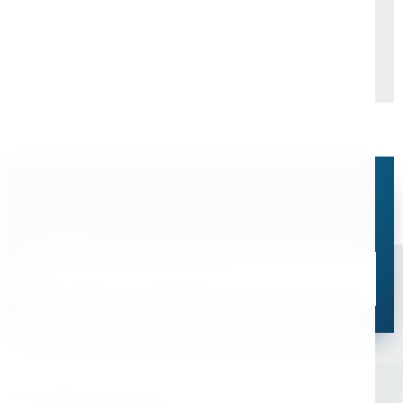
дирекция пути. Структурное
подразделение. Октябрьская
дирекция по ремонту пути
"ПУТЬРЕМ". Структурное
подразделение Путевая
Машинная Станция №88.
Остались вопросы?
Свяжитесь с нами, мы поможем подобрать
оптимальное решение для ваших задач
Связаться со специалистом