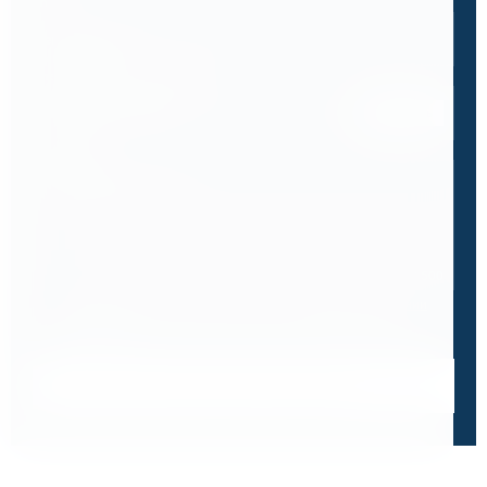
Email
*
Спецификация или реквизиты
Прикрепите файлы
Выбрать
Ваш вопрос
0 / 500
Я ознакомлен и принимаю условия
политики в отношении
обработки персональных данных
и
пользовательского
соглашения
Получить консультацию специалиста