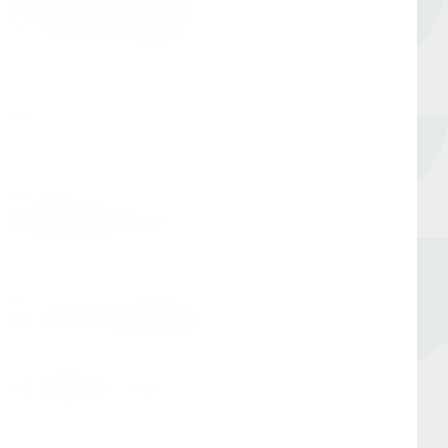
Оборудование для сверления и металлообработки
Мы в соцсетях
Единый номер
8 (800) 333-05-20
Заказать обратный звонок
Номер в Санкт-Петербурге
+7 (812) 454-00-80
Номер в Москве
+7 (495) 145-80-40
По любым вопросам: