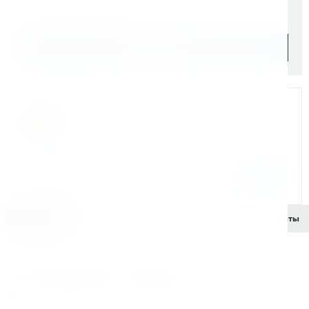
Уточняйте наличие
Подобрать аналог
Мы на связи
Бандюк Алла
Менеджер по продажам г. Москва
243@kerner.ru
8 (800) 333-05-20 доб. 243
Описание
Характеристики
Комплектация
Документы
Описание патрона сверлильного
самозажимной бесключевой с хвостовиком
КМ2 с лапкой, ПСС-13 (0,5-13мм) 6000 об/ми