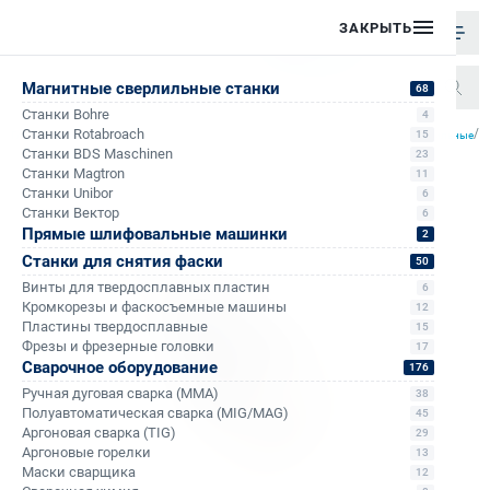
ЗАКРЫТЬ
Магнитные сверлильные станки
68
Станки Bohre
4
/
/
/
/
Станки Rotabroach
П
15
Главная
Каталог
Аксессуары к сверлильным станкам на магните
Патроны сверлильные
Станки BDS Maschinen
23
Станки Magtron
11
Станки Unibor
6
Станки Вектор
6
Прямые шлифовальные машинки
2
Станки для снятия фаски
50
Винты для твердосплавных пластин
6
Кромкорезы и фаскосъемные машины
12
Пластины твердосплавные
15
Фрезы и фрезерные головки
17
Сварочное оборудование
176
Ручная дуговая сварка (MMA)
38
Полуавтоматическая сварка (MIG/MAG)
45
Аргоновая сварка (TIG)
29
Аргоновые горелки
13
Маски сварщика
12