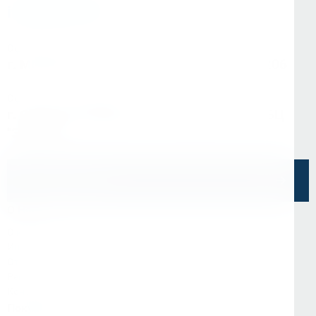
info@kerner.ru
Офис в Москве
г. Москва, ул Зарайская, д. 21, помещ. 206
Офис в Санкт-Петербурге
г. Санкт-Петербург, ул. Седова, д.11А, БЦ
"Эврика"
Напишите нам
О Нас
О компании
Информация
Отзывы
Реквизиты
Контакты
Покупателям