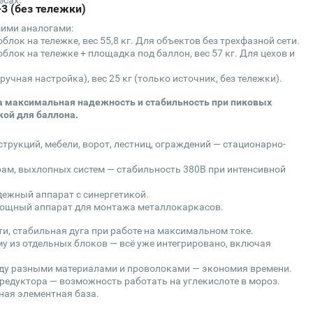
есах.
3 (без тележки)
шими аналогами:
блок на тележке, вес 55,8 кг. Для объектов без трехфазной сети.
облок на тележке + площадка под баллон, вес 57 кг. Для цехов и
ручная настройка), вес 25 кг (только источник, без тележки).
жна максимальная надежность и стабильность при пиковых
кой для баллона.
рукций, мебели, ворот, лестниц, ограждений — стационарно-
рам, выхлопных систем — стабильность 380В при интенсивной
адежный аппарат с синергетикой.
мощный аппарат для монтажа металлокаркасов.
и, стабильная дуга при работе на максимальном токе.
у из отдельных блоков — всё уже интегрировано, включая
ду разными материалами и проволоками — экономия времени.
редуктора — возможность работать на углекислоте в мороз.
ная элементная база.