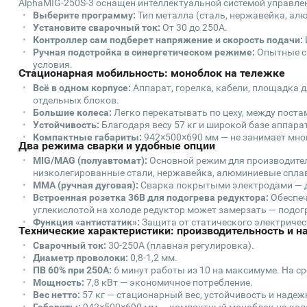
AlphaMIG-250S-3 оснащен интеллектуальной системой управлен
Выберите программу:
Тип металла (сталь, нержавейка, алю
Установите сварочный ток:
От 30 до 250А.
Контроллер сам подберет напряжение и скорость подачи:
Ручная подстройка в синергетическом режиме:
Опытные с
условия.
Стационарная мобильность: моноблок на тележке
Всё в одном корпусе:
Аппарат, горелка, кабели, площадка д
отдельных блоков.
Большие колеса:
Легко перекатывать по цеху, между поста
Устойчивость:
Благодаря весу 57 кг и широкой базе аппарат
Компактные габариты:
942×500×690 мм — не занимает мног
Два режима сварки и удобные опции
MIG/MAG (полуавтомат):
Основной режим для производитель
низколегированные стали, нержавейка, алюминиевые спла
MMA (ручная дуговая):
Сварка покрытыми электродами — дл
Встроенная розетка 36В для подогрева редуктора:
Обеспеч
углекислотой на холоде редуктор может замерзать — подогр
Функция «антистатик»:
Защита от статического электричес
Технические характеристики: производительность и 
Сварочный ток:
30-250А (плавная регулировка).
Диаметр проволоки:
0,8-1,2 мм.
ПВ 60% при 250А:
6 минут работы из 10 на максимуме. На ср
Мощность:
7,8 кВт — экономичное потребление.
Вес нетто:
57 кг — стационарный вес, устойчивость и надеж