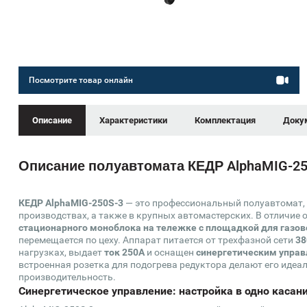
Посмотрите товар онлайн
Описание
Характеристики
Комплектация
Доку
Описание полуавтомата КЕДР AlphaMIG-250
КЕДР AlphaMIG-250S-3
— это профессиональный полуавтомат, 
производствах, а также в крупных автомастерских. В отличие 
стационарного моноблока на тележке с площадкой для газов
перемещается по цеху. Аппарат питается от трехфазной сети
38
нагрузках, выдает
ток 250А
и оснащен
синергетическим упра
встроенная розетка для подогрева редуктора делают его идеа
производительность.
Синергетическое управление: настройка в одно касан