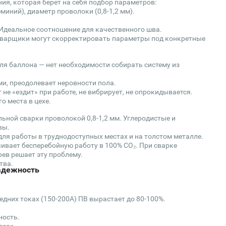
ия, которая берет на себя подбор параметров:
миний), диаметр проволоки (0,8-1,2 мм).
Идеальное соотношение для качественного шва.
варщики могут скорректировать параметры под конкретные
ля баллона — нет необходимости собирать систему из
ми, преодолевает неровности пола.
 не «ездит» при работе, не вибрирует, не опрокидывается.
о места в цехе.
ной сварки проволокой 0,8-1,2 мм. Углеродистые и
вы.
я работы в труднодоступных местах и на толстом металле.
ивает бесперебойную работу в 100% СО₂. При сварке
ев решает эту проблему.
тва.
надежность
едних токах (150-200А) ПВ вырастает до 80-100%.
ность.