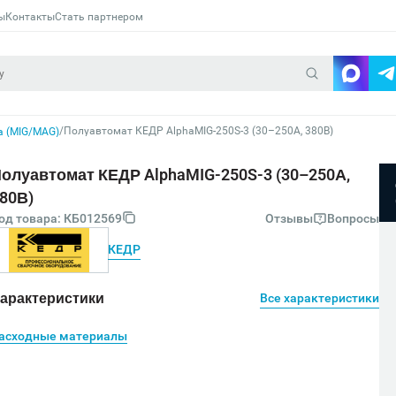
ы
Контакты
Стать партнером
/
Полуавтомат КЕДР AlphaMIG-250S-3 (30–250А, 380В)
а (MIG/MAG)
олуавтомат КЕДР AlphaMIG-250S-3 (30–250А,
80В)
од товара: КБ012569
Отзывы
Вопросы
КЕДР
арактеристики
Все характеристики
асходные материалы