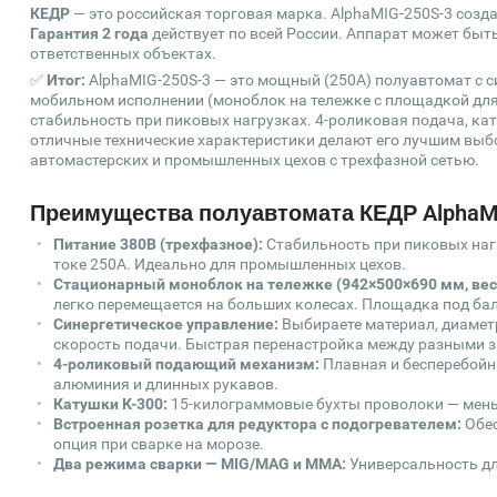
КЕДР
— это российская торговая марка. AlphaMIG-250S-3 созд
Гарантия 2 года
действует по всей России. Аппарат может быт
ответственных объектах.
✅
Итог:
AlphaMIG-250S-3 — это мощный (250А) полуавтомат с 
мобильном исполнении (моноблок на тележке с площадкой для 
стабильность при пиковых нагрузках. 4-роликовая подача, кат
отличные технические характеристики делают его лучшим выб
автомастерских и промышленных цехов с трехфазной сетью.
Преимущества полуавтомата КЕДР AlphaMI
Питание 380В (трехфазное):
Стабильность при пиковых наг
токе 250А. Идеально для промышленных цехов.
Стационарный моноблок на тележке (942×500×690 мм, вес 
легко перемещается на больших колесах. Площадка под бал
Синергетическое управление:
Выбираете материал, диаметр
скорость подачи. Быстрая перенастройка между разными 
4-роликовый подающий механизм:
Плавная и бесперебойн
алюминия и длинных рукавов.
Катушки К-300:
15-килограммовые бухты проволоки — мень
Встроенная розетка для редуктора с подогревателем:
Обес
опция при сварке на морозе.
Два режима сварки — MIG/MAG и MMA:
Универсальность дл