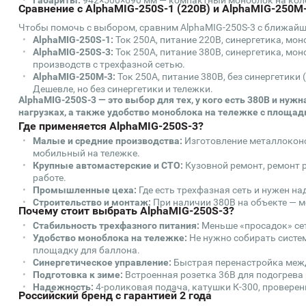
Габариты:
942×500×690 мм — компактный моноблок на кол
Сравнение с AlphaMIG-250S-1 (220В) и AlphaMIG-250M-
Чтобы помочь с выбором, сравним AlphaMIG-250S-3 с ближай
AlphaMIG-250S-1:
Ток 250А, питание 220В, синергетика, моно
AlphaMIG-250S-3:
Ток 250А, питание 380В, синергетика, мон
производств с трехфазной сетью.
AlphaMIG-250M-3:
Ток 250А, питание 380В, без синергетики (
Дешевле, но без синергетики и тележки.
AlphaMIG-250S-3 — это выбор для тех, у кого есть 380В и ну
нагрузках, а также удобство моноблока на тележке с площад
Где применяется AlphaMIG-250S-3?
Малые и средние производства:
Изготовление металлоконст
мобильный на тележке.
Крупные автомастерские и СТО:
Кузовной ремонт, ремонт 
работе.
Промышленные цеха:
Где есть трехфазная сеть и нужен н
Строительство и монтаж:
При наличии 380В на объекте — 
Почему стоит выбрать AlphaMIG-250S-3?
Стабильность трехфазного питания:
Меньше «просадок» сет
Удобство моноблока на тележке:
Не нужно собирать систем
площадку для баллона.
Синергетическое управление:
Быстрая перенастройка меж
Подготовка к зиме:
Встроенная розетка 36В для подогрева 
Надежность:
4-роликовая подача, катушки К-300, проверен
Российский бренд с гарантией 2 года