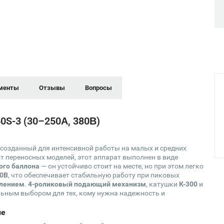
менты
Отзывы
Вопросы
S-3 (30–250А, 380В)
созданный для интенсивной работы на малых и средних
от переносных моделей, этот аппарат выполнен в виде
ого баллона
— он устойчиво стоит на месте, но при этом легко
0В
, что обеспечивает стабильную работу при пиковых
влением
.
4-роликовый подающий механизм
, катушки
К-300
и
льным выбором для тех, кому нужна надежность и
ие