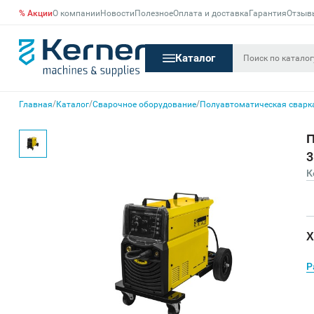
% Акции
О компании
Новости
Полезное
Оплата и доставка
Гарантия
Отзыв
Каталог
/
/
/
Главная
Каталог
Сварочное оборудование
Полуавтоматическая сварк
П
3
К
Х
Р