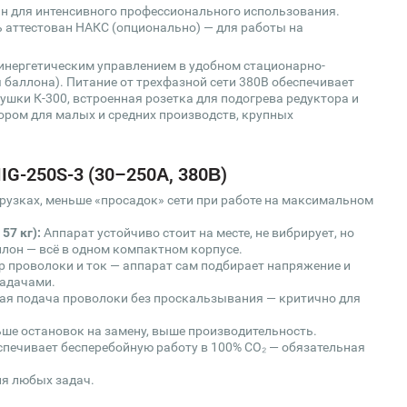
ан для интенсивного профессионального использования.
ь аттестован НАКС (опционально) — для работы на
синергетическим управлением в удобном стационарно-
баллона). Питание от трехфазной сети 380В обеспечивает
ушки К-300, встроенная розетка для подогрева редуктора и
ором для малых и средних производств, крупных
G-250S-3 (30–250А, 380В)
рузках, меньше «просадок» сети при работе на максимальном
57 кг):
Аппарат устойчиво стоит на месте, не вибрирует, но
лон — всё в одном компактном корпусе.
 проволоки и ток — аппарат сам подбирает напряжение и
задачами.
ая подача проволоки без проскальзывания — критично для
ше остановок на замену, выше производительность.
печивает бесперебойную работу в 100% СО₂ — обязательная
я любых задач.