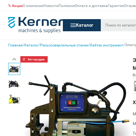
% Акции
О компании
Новости
Полезное
Оплата и доставка
Гарантия
Отзыв
Каталог
/
/
/
/
Элект
Главная
Каталог
Рельсосверлильные станки
Хайтек инструмент
Э
Хит продаж
К
Х
М
М
Т