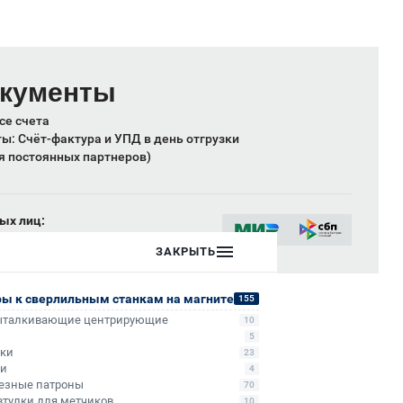
окументы
се счета
: Счёт-фактура и УПД в день отгрузки
я постоянных партнеров)
ых лиц:
сии
ЗАКРЫТЬ
ры к сверлильным станкам на магните
155
ыталкивающие центрирующие
10
5
ики
23
ли
4
езные патроны
70
втулки для метчиков
10