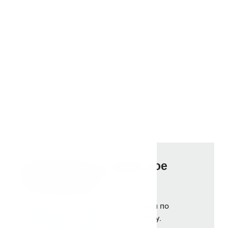
Гарантийное и сервисное
обслуживание
Сервисный центр выполняет работы по
гарантийному и сервисному ремонту.