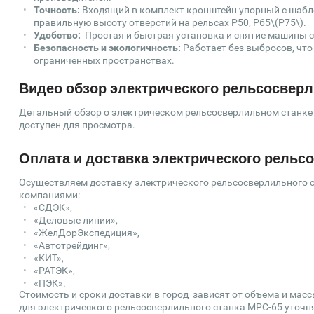
Точность:
Входящий в комплект кронштейн упорный с шабло
правильную высоту отверстий на рельсах Р50, Р65\(Р75\).
Удобство:
Простая и быстрая установка и снятие машины с
Безопасность и экологичность:
Работает без выбросов, что
ограниченных пространствах.
Видео обзор электрического рельсосверл
Детальный обзор о электрическом рельсосверлильном станке М
доступен для просмотра.
Оплата и доставка электрического рельс
Осуществляем доставку электрического рельсосверлильного с
компаниями:
«СДЭК»,
«Деловые линии»,
«ЖелДорЭкспедиция»,
«Автотрейдинг»,
«КИТ»,
«РАТЭК»,
«ПЭК».
Стоимость и сроки доставки в город зависят от объема и мас
для электрического рельсосверлильного станка МРС-65 уточняй