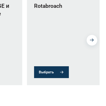
GE и
Rotabroach
е
Выбрать