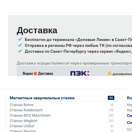
Доставка
Бесплатно до терминала «Деловые Линии» в Санкт-П
Отправка в регионы РФ через любые ТК (по согласов
Доставка по Санкт-Петербургу через сервис «Яндекс
Доставка осуществляется через проверенные транспорт
Магнитные сверлильные станки
Ко
68
Станки Bohre
Ко
4
Станки Rotabroach
Ко
15
Станки BDS Maschinen
См
23
Станки Magtron
11
Сп
Станки Unibor
6
Сп
Станки Вектор
6