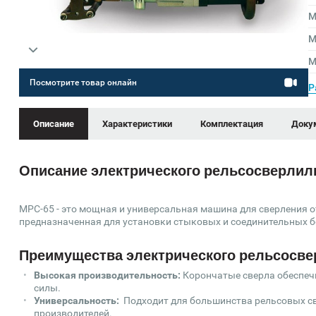
М
М
М
Посмотрите товар онлайн
Р
Описание
Характеристики
Комплектация
Доку
Описание электрического рельсосверлил
МРС-65 - это мощная и универсальная машина для сверления 
предназначенная для установки стыковых и соединительных б
Преимущества электрического рельсосве
Высокая производительность:
Корончатые сверла обеспеч
силы.
Универсальность:
Подходит для большинства рельсовых св
производителей.