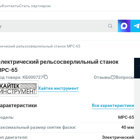
ы
Контакты
Стать партнером
рический рельсосверлильный станок МРС-65
лектрический рельсосверлильный станок
МРС-65
од товара: КБ000727
Отзывы
Вопросы
Хайтек инструмент
арактеристики
Все характеристики
одель:
МРС-65
аксимальный размер снятие фаски:
40 мм
ип двигателя:
Электрический