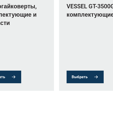
огайковерты,
VESSEL GT-3500
лектующие и
комплектующи
асти
ать
Выбрать