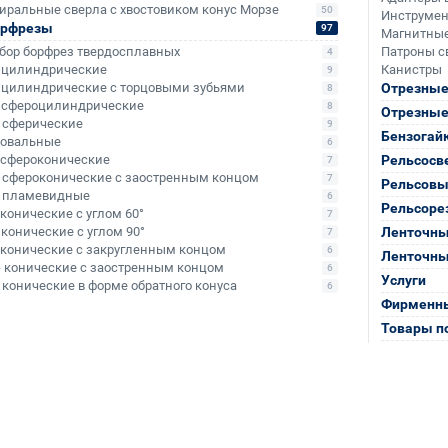
иральные сверла с хвостовиком конус Морзе
50
Инструмен
орфрезы
97
Магнитные
бор борфрез твердосплавных
Патроны с
4
- цилиндрические
Канистры
9
- цилиндрические с торцовыми зубьями
Отрезные
8
- сфероцилиндрические
8
Отрезные
- сферические
9
Бензогай
- овальные
6
- сфероконические
Рельсосв
7
- сфероконические с заостренным концом
7
Рельсовы
- пламевидные
6
Рельсоре
- конические с углом 60°
7
- конические с углом 90°
Ленточны
7
- конические с закругленным концом
6
Ленточны
- конические с заостренным концом
6
Услуги
- конические в форме обратного конуса
6
Фирменны
Товары п