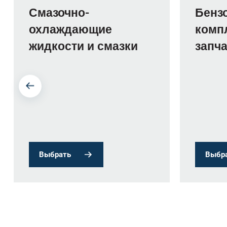
Смазочно-
Бенз
охлаждающие
комп
жидкости и смазки
запч
Выбрать
Выбр