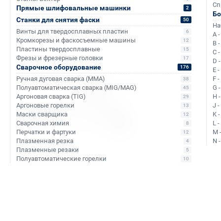
Аналоги и похожие товары
Сп
Прямые шлифовальные машинки
2
Б
Станки для снятия фаски
50
На
Винты для твердосплавных пластин
6
A 
Кромкорезы и фаскосъемные машины
12
B 
Хит продаж
Пластины твердосплавные
15
C 
Фрезы и фрезерные головки
17
D 
Сварочное оборудование
176
E 
Ручная дуговая сварка (MMA)
F 
38
Полуавтоматическая сварка (MIG/MAG)
G 
45
Аргоновая сварка (TIG)
H 
29
Аргоновые горелки
J 
13
Маски сварщика
K 
12
Сварочная химия
L 
8
Перчатки и фартуки
M 
12
Плазменная резка
N 
4
Плазменные резаки
5
Полуавтоматические горелки
10
Арт. КБ012025
Электрический
рельсосверлильный станок
МРС-75
Уточняйте наличие
Максимальный размер снятие фаски:
40 мм