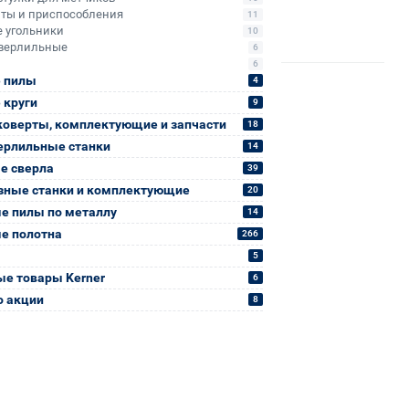
ты и приспособления
11
 угольники
10
верлильные
6
6
 пилы
4
 круги
9
коверты, комплектующие и запчасти
18
ерлильные станки
14
е сверла
39
зные станки и комплектующие
20
е пилы по металлу
14
е полотна
266
5
е товары Kerner
6
о акции
8