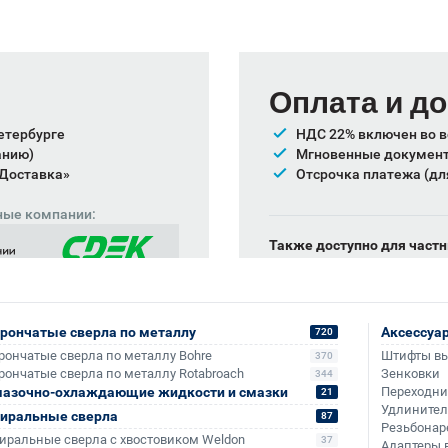
Оплата и д
етербурге
НДС 22% включен во в
анию)
Мгновенные документы
 Доставка»
Отсрочка платежа (дл
ные компании:
Также доступно для частн
Онлайн-оплата без комис
рончатые сверла по металлу
Аксессуа
720
рончатые сверла по металлу Bohre
Штифты в
370
рончатые сверла по металлу Rotabroach
Зенковки
344
азочно-охлаждающие жидкости и смазки
Переходн
21
Удлините
иральные сверла
87
Резьбонар
иральные сверла с хвостовиком Weldon
37
Адаптеры 