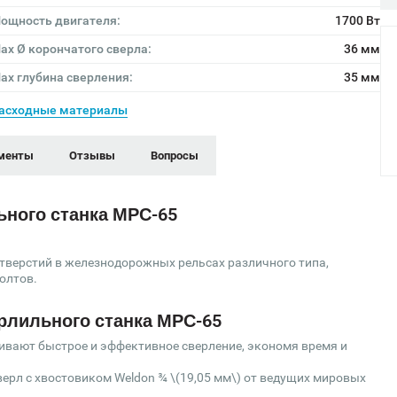
ощность двигателя:
1700 Вт
ах Ø корончатого сверла:
36 мм
ах глубина сверления:
35 мм
асходные материалы
менты
Отзывы
Вопросы
ьного станка МРС-65
отверстий в железнодорожных рельсах различного типа,
олтов.
рлильного станка МРС-65
ивают быстрое и эффективное сверление, экономя время и
ерл с хвостовиком Weldon ¾ \(19,05 мм\) от ведущих мировых