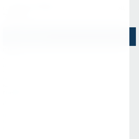
Офис в Санкт-Петербурге
г. Санкт-Петербург, ул. Седова, д.11А, БЦ
"Эврика"
Напишите нам
О Нас
О компании
Информация
Отзывы
Реквизиты
Контакты
Покупателям
Доставка и оплата
Стать партнёром
Программа лояльности
Вопрос-ответ
Гарантия и возврат
Статьи