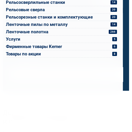
Прикрепите файлы
Выбрать
Рельсосверлильные станки
14
Рельсовые сверла
39
Ваш вопрос
Рельсорезные станки и комплектующие
20
Ленточные пилы по металлу
14
Ленточные полотна
266
Услуги
5
0 / 500
Фирменные товары Kerner
6
Я ознакомлен и принимаю условия
политики в отношении
Товары по акции
8
обработки персональных данных
и
пользовательского
соглашения
Получить консультацию специалиста
Дорожим своей репутацией,
и ценим ваше доверие