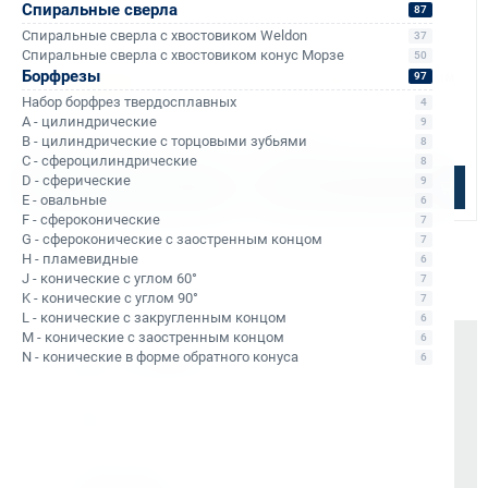
Спиральные сверла
87
Спиральные сверла с хвостовиком Weldon
37
Арт. КБ006564
Арт. КБ008937
Спиральные сверла с хвостовиком конус Морзе
Спиральное сверло по
Спиральное сверло по
50
Борфрезы
металлу HSS Rotabroach 6 мм
металлу HSS Rotabroach 7 мм
97
Weldon 19 RRTW 060
Weldon 19 RRTW 070
Набор борфрез твердосплавных
4
Уточняйте наличие
В наличии: 1 шт.
A - цилиндрические
9
2 625 ₽
1 500 ₽
B - цилиндрические с торцовыми зубьями
8
C - сфероцилиндрические
8
D - сферические
9
Подобрать аналог
В корзину
E - овальные
6
F - сфероконические
7
G - сфероконические с заостренным концом
7
H - пламевидные
6
J - конические с углом 60°
7
K - конические с углом 90°
7
L - конические с закругленным концом
6
M - конические с заостренным концом
6
Почему выбирают Kerner
N - конические в форме обратного конуса
6
Держим курс
, а не гоняемся за цифрами
На рынке -
9 лет
Vessel (Япония)
- партнёр все эти годы