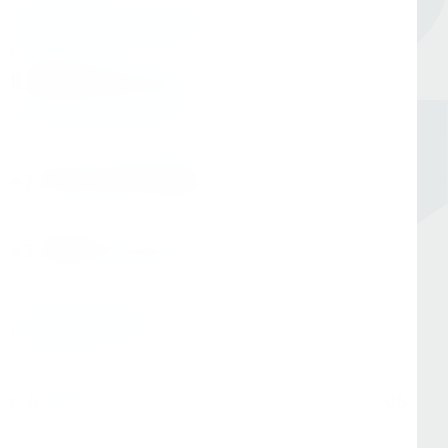
Единый номер
8 (800) 333-05-20
Заказать обратный звонок
Номер в Санкт-Петербурге
+7 (812) 454-00-80
Номер в Москве
+7 (495) 145-80-40
По любым вопросам:
info@kerner.ru
Офис в Москве
г. Москва, ул Зарайская, д. 21, помещ. 206