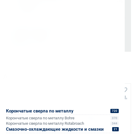
Мгновенные документы: Счёт-фактура и УПД в день
отгрузки
Отсрочка платежа (для постоянных партнеров)
Также доступно для частных лиц:
Онлайн-оплата без комиссии
Аналоги и похожие товары
+263
+150
Корончатые сверла по металлу
720
Корончатые сверла по металлу Bohre
370
Корончатые сверла по металлу Rotabroach
344
Смазочно-охлаждающие жидкости и смазки
21