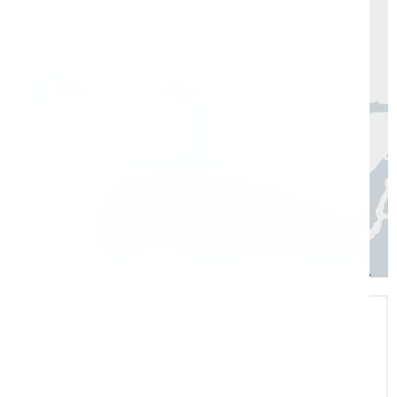
Организуем быструю отгрузку и доставку
по всей России в согласованные сроки
Москва, Санкт-Петербург
1 день
Регионы
3–7 дней
Экспертная поддержка
Помогаем на всех этапах: в выборе и
внедрении оборудования в рабочие