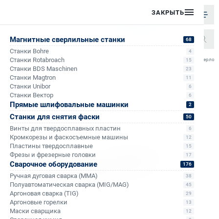
ЗАКРЫТЬ
Магнитные сверлильные станки
68
Станки Bohre
4
/
/
/
/
Станки Rotabroach
Сверло с
15
Главная
Каталог
Спиральные сверла
Спиральные сверла с хвостовиком Weldon
Станки BDS Maschinen
23
Станки Magtron
11
Станки Unibor
6
Станки Вектор
6
Прямые шлифовальные машинки
2
Станки для снятия фаски
50
Винты для твердосплавных пластин
6
Кромкорезы и фаскосъемные машины
12
Пластины твердосплавные
15
Фрезы и фрезерные головки
17
Сварочное оборудование
176
Ручная дуговая сварка (MMA)
38
Полуавтоматическая сварка (MIG/MAG)
45
Аргоновая сварка (TIG)
29
Аргоновые горелки
13
Маски сварщика
12