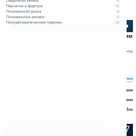
Сварочная химия
8
Перчатки и фартуки
12
Плазменная резка
4
Плазменные резаки
5
Полуавтоматические горелки
10
Посмотрите товар онлайн
Сверло спиральное по металлу HSS Bohre 16 мм
Weldon 19
Код товара: КБ010690
Отзывы
Вопросы
Bohre
Характеристики
Все характеристики
Ø сверления:
16 мм
↕ сверления:
55 мм
Хвостовик:
Weldon
Расходные материалы
Оптом дешевле