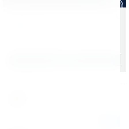
Скидки для оптовых покупателей
Цена с учетом НДС 22%
2 952 ₽
Начислим: 295 бонусов
Уточняйте наличие
Подобрать аналог
Официальный дилер
Мы на связи
Бандюк Алла
Менеджер по продажам г. Москва
243@kerner.ru
8 (800) 333-05-20 доб. 243