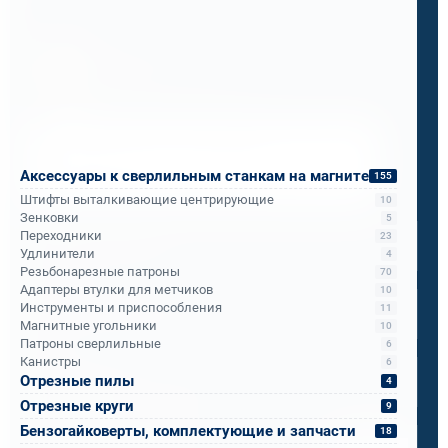
Бандюк Алла
Менеджер по продажам
Напишите, что вам нужно сверлить, отпилить
или монтировать
- мы предложим
Аксессуары к сверлильным станкам на магните
155
оборудование, которое справится.
Штифты выталкивающие центрирующие
10
Имя
*
Зенковки
5
Переходники
23
Удлинители
4
Резьбонарезные патроны
70
Телефон
*
Адаптеры втулки для метчиков
10
Инструменты и приспособления
11
Магнитные угольники
10
Патроны сверлильные
6
Email
*
Канистры
6
Отрезные пилы
4
Отрезные круги
9
Спецификация или реквизиты
Бензогайковерты, комплектующие и запчасти
18