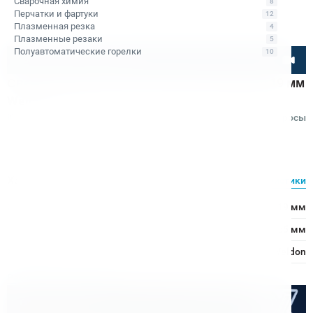
Сварочная химия
8
Перчатки и фартуки
12
Плазменная резка
4
Плазменные резаки
5
Полуавтоматические горелки
10
Посмотрите товар онлайн
Сверло спиральное по металлу HSS Bohre 19 мм
Weldon 19
Код товара: КБ010693
Отзывы
Вопросы
Bohre
Характеристики
Все характеристики
Ø сверления:
19 мм
↕ сверления:
55 мм
Хвостовик:
Weldon
Расходные материалы
Оптом дешевле