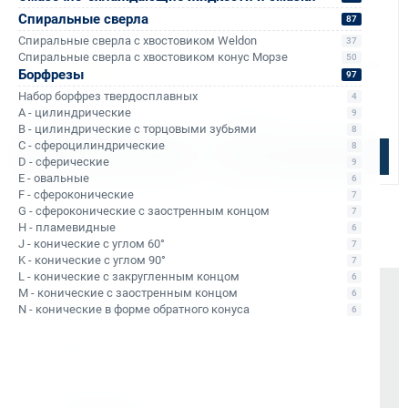
Спиральные сверла
87
Арт. КБ006564
Арт. КБ008937
Спиральные сверла с хвостовиком Weldon
37
Спиральное сверло по
Спиральное сверло по
Спиральные сверла с хвостовиком конус Морзе
50
металлу HSS Rotabroach 6 мм
металлу HSS Rotabroach 7 мм
Борфрезы
97
Weldon 19 RRTW 060
Weldon 19 RRTW 070
Набор борфрез твердосплавных
Уточняйте наличие
В наличии: 1 шт.
4
A - цилиндрические
9
2 625 ₽
1 500 ₽
B - цилиндрические с торцовыми зубьями
8
C - сфероцилиндрические
8
Подобрать аналог
В корзину
D - сферические
9
E - овальные
6
F - сфероконические
7
G - сфероконические с заостренным концом
7
H - пламевидные
6
J - конические с углом 60°
7
K - конические с углом 90°
7
L - конические с закругленным концом
6
M - конические с заостренным концом
6
Почему выбирают Kerner
N - конические в форме обратного конуса
6
Держим курс
, а не гоняемся за цифрами
На рынке -
9 лет
Vessel (Япония)
- партнёр все эти годы