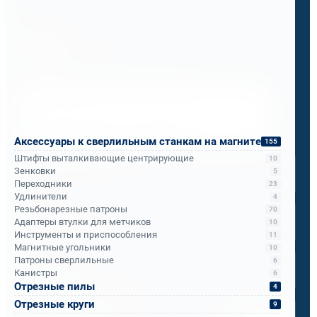
Бандюк Алла
Менеджер по продажам
Напишите, что вам нужно сверлить, отпилить
или монтировать
- мы предложим
оборудование, которое справится.
Аксессуары к сверлильным станкам на магните
155
Имя
*
Штифты выталкивающие центрирующие
10
Зенковки
5
Переходники
23
Удлинители
4
Телефон
*
Резьбонарезные патроны
70
Адаптеры втулки для метчиков
10
Инструменты и приспособления
11
Email
*
Магнитные угольники
10
Патроны сверлильные
6
Канистры
6
Отрезные пилы
4
Спецификация или реквизиты
Отрезные круги
9