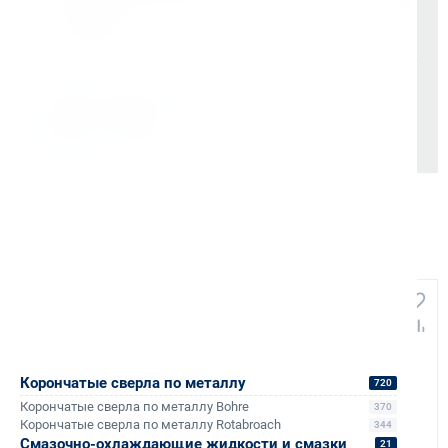
Мгновенные документы: Счёт-фактура и УПД в день
отгрузки
Отсрочка платежа (для постоянных партнеров)
Также доступно для частных лиц:
Онлайн-оплата без комиссии
Аналоги и похожие товары
+263
+150
Корончатые сверла по металлу
720
Корончатые сверла по металлу Bohre
370
Корончатые сверла по металлу Rotabroach
344
Смазочно-охлаждающие жидкости и смазки
21