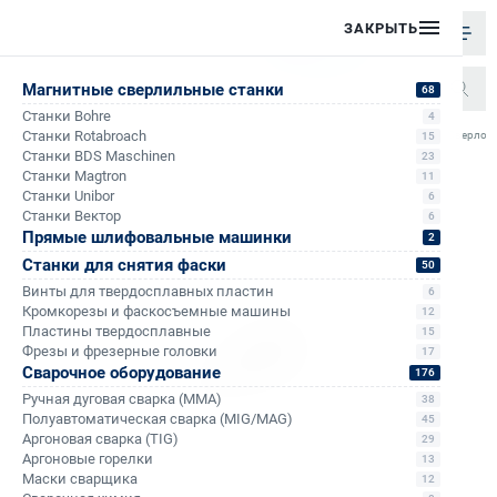
ЗАКРЫТЬ
Магнитные сверлильные станки
68
Станки Bohre
4
/
/
/
/
Станки Rotabroach
Сверло с
15
Главная
Каталог
Спиральные сверла
Спиральные сверла с хвостовиком Weldon
Станки BDS Maschinen
23
Станки Magtron
11
Станки Unibor
6
Станки Вектор
6
Прямые шлифовальные машинки
2
Станки для снятия фаски
50
Винты для твердосплавных пластин
6
Кромкорезы и фаскосъемные машины
12
Пластины твердосплавные
15
Фрезы и фрезерные головки
17
Сварочное оборудование
176
Ручная дуговая сварка (MMA)
38
Полуавтоматическая сварка (MIG/MAG)
45
Аргоновая сварка (TIG)
29
Аргоновые горелки
13
Маски сварщика
12