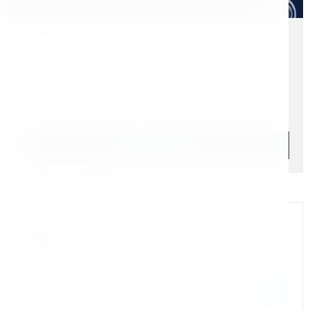
Скидки для оптовых покупателей
Цена с учетом НДС 22%
4 166 ₽
Начислим: 417 бонусов
Уточняйте наличие
Подобрать аналог
Официальный дилер
Мы на связи
Бандюк Алла
Менеджер по продажам г. Москва
243@kerner.ru
8 (800) 333-05-20 доб. 243