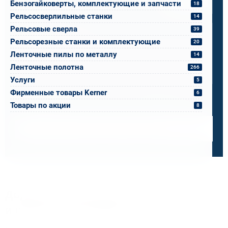
Прикрепите файлы
Выбрать
Бензогайковерты, комплектующие и запчасти
18
Рельсосверлильные станки
14
Ваш вопрос
Рельсовые сверла
39
Рельсорезные станки и комплектующие
20
Ленточные пилы по металлу
14
Ленточные полотна
266
0 / 500
Услуги
5
Я ознакомлен и принимаю условия
политики в отношении
Фирменные товары Kerner
6
обработки персональных данных
и
пользовательского
Товары по акции
соглашения
8
Получить консультацию специалиста
Дорожим своей репутацией,
и ценим ваше доверие