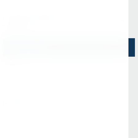
Офис в Санкт-Петербурге
г. Санкт-Петербург, ул. Седова, д.11А, БЦ
"Эврика"
Напишите нам
О Нас
О компании
Информация
Отзывы
Реквизиты
Контакты
Покупателям
Доставка и оплата
Стать партнёром
Программа лояльности
Вопрос-ответ