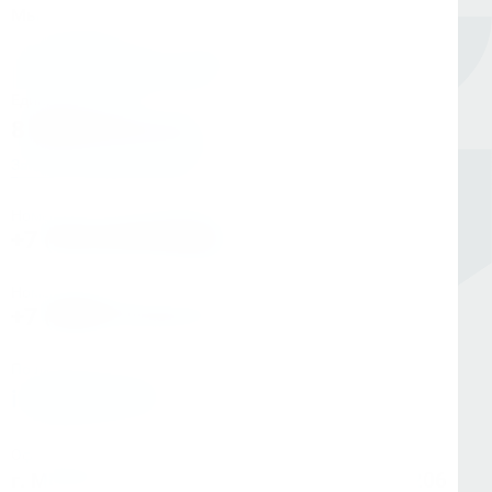
Мы в соцсетях
Единый номер
8 (800) 333-05-20
Заказать обратный звонок
Номер в Санкт-Петербурге
+7 (812) 454-00-80
Номер в Москве
+7 (495) 145-80-40
По любым вопросам:
info@kerner.ru
Офис в Москве
г. Москва, ул Зарайская, д. 21, помещ. 206