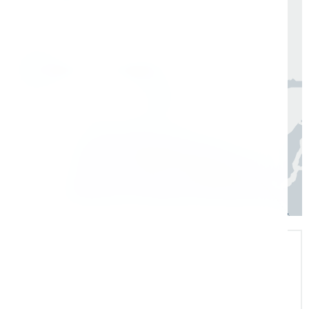
Организуем быструю отгрузку и доставку
по всей России в согласованные сроки
Москва, Санкт-Петербург
1 день
Регионы
3–7 дней
Экспертная поддержка
Помогаем на всех этапах: в выборе и
внедрении оборудования в рабочие