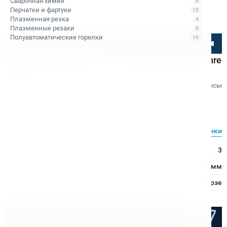
Сварочная химия
8
Перчатки и фартуки
12
Плазменная резка
4
Плазменные резаки
5
Полуавтоматические горелки
10
Посмотрите товар онлайн
Сверло спиральное к/х по металлу d28 мм Bohre
(Р6М5), КМ3
Код товара: КБ011766
Отзывы
Вопросы
Bohre
Характеристики
Все характеристики
Конус Морзе:
3
Ø сверления:
28 мм
Хвостовик:
Конус Морзе
Расходные материалы
Оптом дешевле