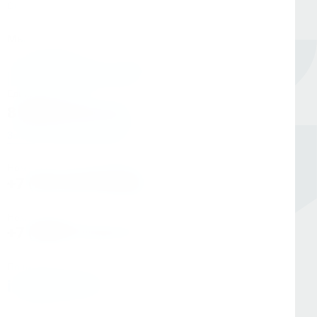
Оборудование для сверления и металлообработки
Мы в соцсетях
Единый номер
8 (800) 333-05-20
Заказать обратный звонок
Номер в Санкт-Петербурге
+7 (812) 454-00-80
Номер в Москве
+7 (495) 145-80-40
По любым вопросам:
info@kerner.ru