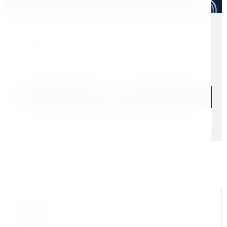
Скидки для оптовых покупателей
Цена с учетом НДС 22%
3 008 ₽
В наличии: 14 шт.
В корзину
Быстрый заказ
Самовывоз: сегодня (
cо склада СПб
)
Доставка ТК: по РФ (
от 1 дня
)
Официальный дилер
Мы на связи
Бандюк Алла
Менеджер по продажам г. Москва