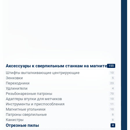
Теперь ПМС-88 рекомендует его всем
подразделениям РЖД.
Бандюк Алла
Менеджер по продажам
Напишите, что вам нужно сверлить, отпилить
Аксессуары к сверлильным станкам на магните
155
или монтировать
- мы предложим
Штифты выталкивающие центрирующие
10
оборудование, которое справится.
Зенковки
5
Переходники
23
Имя
*
Удлинители
4
Резьбонарезные патроны
70
Адаптеры втулки для метчиков
10
Телефон
*
Инструменты и приспособления
11
Магнитные угольники
10
Патроны сверлильные
6
Канистры
6
Email
*
Отрезные пилы
4