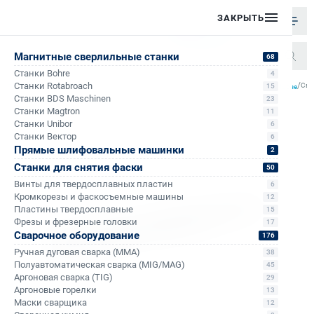
ЗАКРЫТЬ
Магнитные сверлильные станки
68
Станки Bohre
4
/
/
/
/
Станки Rotabroach
Све
15
Главная
Каталог
Спиральные сверла
Спиральные сверла с хвостовиком конус Морзе
Станки BDS Maschinen
23
Станки Magtron
11
Станки Unibor
6
Станки Вектор
6
Прямые шлифовальные машинки
2
Станки для снятия фаски
50
Винты для твердосплавных пластин
6
Кромкорезы и фаскосъемные машины
12
Пластины твердосплавные
15
Фрезы и фрезерные головки
17
Сварочное оборудование
176
Ручная дуговая сварка (MMA)
38
Полуавтоматическая сварка (MIG/MAG)
45
Аргоновая сварка (TIG)
29
Аргоновые горелки
13
Маски сварщика
12