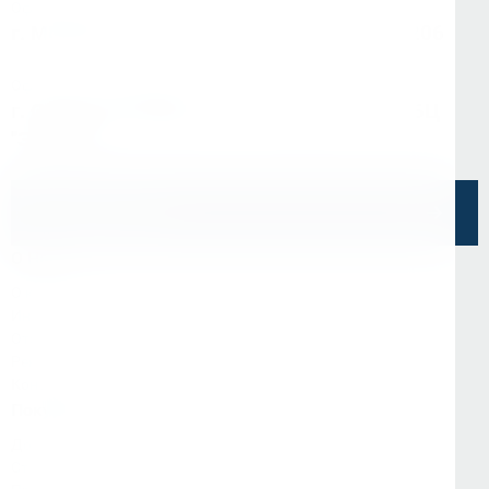
Офис в Москве
г. Москва, ул Зарайская, д. 21, помещ. 206
Офис в Санкт-Петербурге
г. Санкт-Петербург, ул. Седова, д.11А, БЦ
"Эврика"
Напишите нам
О Нас
О компании
Информация
Отзывы
Реквизиты
Контакты
Покупателям
Доставка и оплата
Стать партнёром