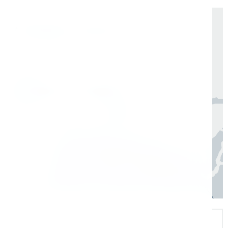
Доставка по России от 1 дня
Организуем быструю отгрузку и доставку
по всей России в согласованные сроки
Москва, Санкт-Петербург
1 день
Регионы
3–7 дней