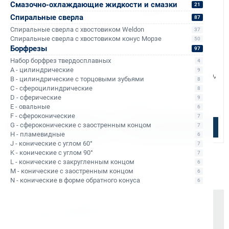
Смазочно-охлаждающие жидкости и смазки
21
Спиральные сверла
87
Спиральные сверла с хвостовиком Weldon
37
Спиральные сверла с хвостовиком конус Морзе
50
Борфрезы
97
Арт. КБ011749
Арт. КБ011750
Набор борфрез твердосплавных
4
Сверло спиральное к/х по
Сверло спиральное к/х по
A - цилиндрические
9
металлу d11 мм Bohre (Р6М5),
металлу d12 мм Bohre (Р6М5),
B - цилиндрические с торцовыми зубьями
8
КМ1
КМ1
C - сфероцилиндрические
8
В наличии: 25 шт.
В наличии: 12 шт.
D - сферические
9
726 ₽
741 ₽
E - овальные
6
F - сфероконические
7
G - сфероконические с заостренным концом
7
В корзину
В корзину
H - пламевидные
6
J - конические с углом 60°
7
K - конические с углом 90°
7
L - конические с закругленным концом
6
M - конические с заостренным концом
6
N - конические в форме обратного конуса
6
Почему выбирают Kerner