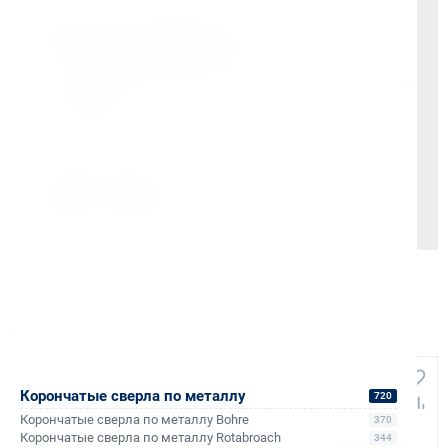
Оплата и документы
НДС 22% включен во все счета
Мгновенные документы: Счёт-фактура и УПД в день
отгрузки
Отсрочка платежа (для постоянных партнеров)
Также доступно для частных лиц:
Онлайн-оплата без комиссии
Аналоги и похожие товары
Корончатые сверла по металлу
720
Корончатые сверла по металлу Bohre
370
Корончатые сверла по металлу Rotabroach
344