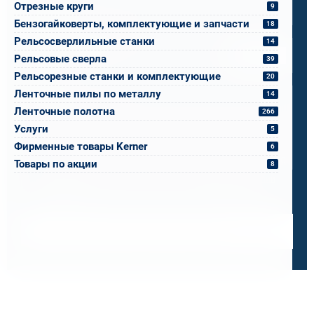
Отрезные круги
9
Бензогайковерты, комплектующие и запчасти
18
Спецификация или реквизиты
Рельсосверлильные станки
14
Прикрепите файлы
Выбрать
Рельсовые сверла
39
Рельсорезные станки и комплектующие
20
Ваш вопрос
Ленточные пилы по металлу
14
Ленточные полотна
266
Услуги
5
Фирменные товары Kerner
6
0 / 500
Товары по акции
8
Я ознакомлен и принимаю условия
политики в отношении
обработки персональных данных
и
пользовательского
соглашения
Получить консультацию специалиста