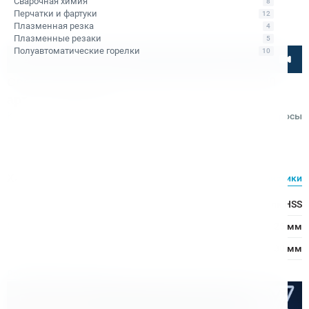
Сварочная химия
8
Перчатки и фартуки
12
Плазменная резка
4
Плазменные резаки
5
Полуавтоматические горелки
10
Посмотрите товар онлайн
Сверло корончатое Karnasch Gold-Line 25х30
арт. 20.1260u-025
Код товара: КБ001129
Отзывы
Вопросы
Karnasch
Характеристики
Все характеристики
Тип сверла:
Сверло из быстрорежущей стали HSS
Ø сверления:
25 мм
↕ сверления:
30 мм
Расходные материалы
Оптом дешевле