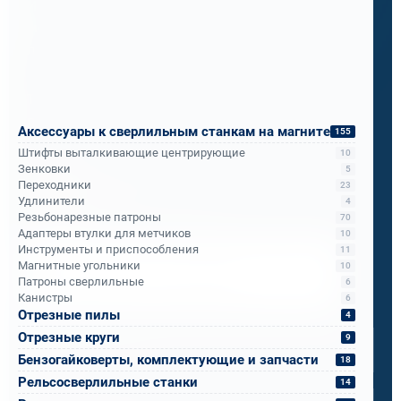
Итог за месяц испытаний: надёжность,
мобильность и скорость, о которой они не
подозревали.
Теперь ПМС-88 рекомендует его всем
подразделениям РЖД.
Аксессуары к сверлильным станкам на магните
155
Штифты выталкивающие центрирующие
10
Зенковки
5
Бандюк Алла
Переходники
23
Удлинители
Менеджер по продажам
4
Резьбонарезные патроны
70
Адаптеры втулки для метчиков
10
Инструменты и приспособления
11
Напишите, что вам нужно сверлить, отпилить
Магнитные угольники
10
или монтировать
- мы предложим
Патроны сверлильные
6
оборудование, которое справится.
Канистры
6
Отрезные пилы
4
Имя
*
Отрезные круги
9
Бензогайковерты, комплектующие и запчасти
18
Телефон
*
Рельсосверлильные станки
14