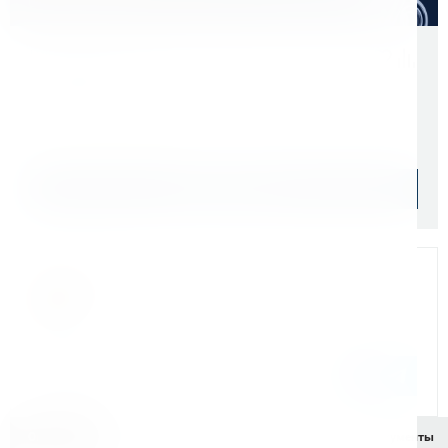
Скидки для оптовых покупателей
Цена с учетом НДС 22%
5 100 ₽
Уточняйте наличие
Подобрать аналог
Мы на связи
Бандюк Алла
Менеджер по продажам г. Москва
243@kerner.ru
8 (800) 333-05-20 доб. 243
Описание
Характеристики
Комплектация
Документы