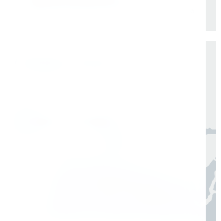
+
Удаленная бесплатная консультация мастера
Доставка по России от 1 дня
Организуем быструю отгрузку и доставку
по всей России в согласованные сроки
Москва, Санкт-Петербург
1 день
Регионы
3–7 дней