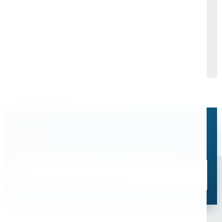
ООО "Ленмонтаж"
Филиал концерна
"Росэнергоатом" "Кольская
АЭС"
Остались вопросы?
Свяжитесь с нами, мы поможем подобрать
оптимальное решение для ваших задач
Связаться со специалистом