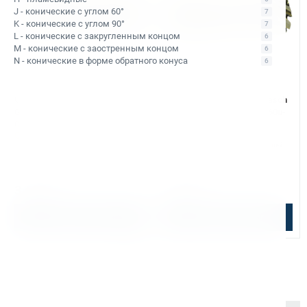
J - конические с углом 60°
7
K - конические с углом 90°
7
L - конические с закругленным концом
6
M - конические с заостренным концом
6
N - конические в форме обратного конуса
6
Арт. КБ001112
Арт. КБ001116
Сверло корончатое Karnasch
Сверло корончатое Karnasch
Gold-Line 12х30 арт. 20.1260u-
Gold-Line 15х30 арт. 20.1260u-
012
015
Уточняйте наличие
Уточняйте наличие
Тип сверла:
Сверло из быстрорежущей
Тип сверла:
Сверло из быстрорежущей
стали HSS
стали HSS
Ø сверления:
12 мм
Ø сверления:
15 мм
↕ сверления:
30 мм
↕ сверления:
30 мм
3 400 ₽
3 500 ₽
Подобрать аналог
Подобрать аналог