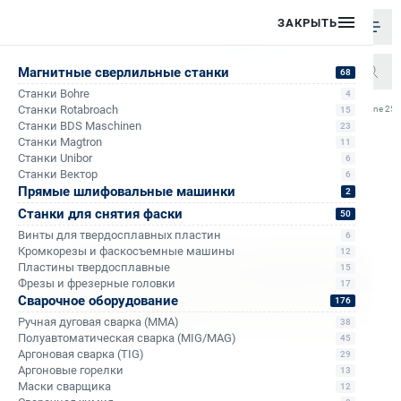
ЗАКРЫТЬ
Магнитные сверлильные станки
68
Станки Bohre
4
/
/
/
Станки Rotabroach
Сверло корончатое Karnasch Gold-Line 25х
15
Главная
Каталог
Корончатые сверла по металлу
Станки BDS Maschinen
23
Станки Magtron
11
Станки Unibor
6
Станки Вектор
6
Прямые шлифовальные машинки
2
Станки для снятия фаски
50
Винты для твердосплавных пластин
6
Кромкорезы и фаскосъемные машины
12
Пластины твердосплавные
15
Фрезы и фрезерные головки
17
Сварочное оборудование
176
Ручная дуговая сварка (MMA)
38
Полуавтоматическая сварка (MIG/MAG)
45
Аргоновая сварка (TIG)
29
Аргоновые горелки
13
Маски сварщика
12