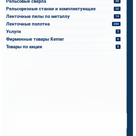
Рельсовые сверла
39
Рельсорезные станки и комплектующие
20
Email
*
Ленточные пилы по металлу
14
Ленточные полотна
266
Услуги
5
Спецификация или реквизиты
Фирменные товары Kerner
6
Прикрепите файлы
Выбрать
Товары по акции
8
Ваш вопрос
0 / 500
Я ознакомлен и принимаю условия
политики в отношении
обработки персональных данных
и
пользовательского
соглашения
Получить консультацию специалиста