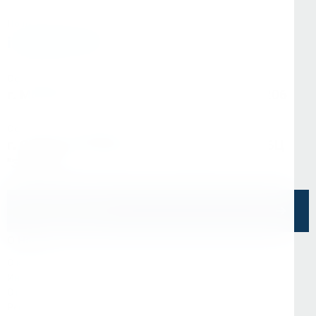
По любым вопросам:
info@kerner.ru
Офис в Москве
г. Москва, ул Зарайская, д. 21, помещ. 206
Офис в Санкт-Петербурге
г. Санкт-Петербург, ул. Седова, д.11А, БЦ
"Эврика"
Напишите нам
О Нас
О компании
Информация
Отзывы
Реквизиты