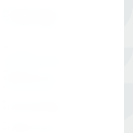
Оборудование для сверления и металлообработки
Мы в соцсетях
Единый номер
8 (800) 333-05-20
Заказать обратный звонок
Номер в Санкт-Петербурге
+7 (812) 454-00-80
Номер в Москве
+7 (495) 145-80-40