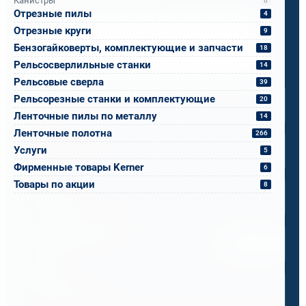
Канистры
6
Отрезные пилы
4
Отрезные круги
9
Напишите, что вам нужно сверлить, отпилить
или монтировать
- мы предложим
Бензогайковерты, комплектующие и запчасти
18
оборудование, которое справится.
Рельсосверлильные станки
14
Рельсовые сверла
Имя
*
39
Рельсорезные станки и комплектующие
20
Ленточные пилы по металлу
14
Телефон
*
Ленточные полотна
266
Услуги
5
Фирменные товары Kerner
6
Email
*
Товары по акции
8
Спецификация или реквизиты
Прикрепите файлы
Выбрать
Ваш вопрос