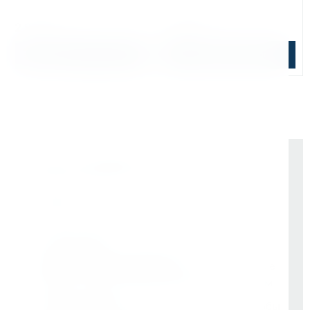
↕ сверления:
50 мм
↕ сверления:
30 мм
2 912 ₽
3 840 ₽
В корзину
Подобрать аналог
Почему выбирают Kerner
Держим курс
, а не гоняемся за цифрами
На рынке -
9 лет
Vessel (Япония)
- партнёр все эти годы
Rotabroach (Великобритания)
- эксклюзивные
дилеры с самого начала. Никаких серых схем
Свой бренд Bohre
- вложили в него годы, чтобы