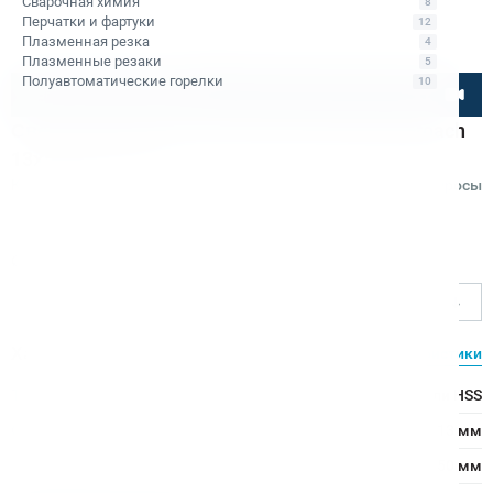
Сварочная химия
8
Перчатки и фартуки
12
Плазменная резка
4
Плазменные резаки
5
Полуавтоматические горелки
10
Посмотрите товар онлайн
Сверло корончатое по металлу HSS Rotabroach
13х50 RAPL 130
Код товара: КБ006837
Отзывы
Вопросы
Rotabroach
Ø сверления, мм
13
Характеристики
Все характеристики
Тип сверла:
Сверло из быстрорежущей стали HSS
Ø сверления:
13 мм
↕ сверления:
50 мм