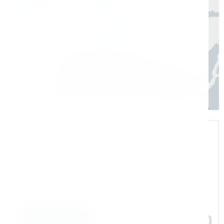
Регионы
3–7 дней
Экспертная поддержка
Помогаем на всех этапах: в выборе и
внедрении оборудования в рабочие
процессы
Задать вопрос