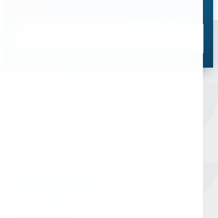
Свяжитесь с нами, мы поможем подобрать
оптимальное решение для ваших задач
Связаться со специалистом
Оборудование для сверления и металлообработки
Мы в соцсетях
Единый номер
8 (800) 333-05-20