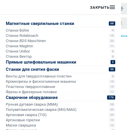
ЗАКРЫТЬ
Магнитные сверлильные станки
68
Станки Bohre
4
/
/
/
Станки Rotabroach
15
Главная
Каталог
Корончатые сверла по металлу
Корончатые сверла по металлу Rotabroac
Станки BDS Maschinen
23
Станки Magtron
11
Станки Unibor
6
Станки Вектор
6
Прямые шлифовальные машинки
2
Станки для снятия фаски
50
Винты для твердосплавных пластин
6
Кромкорезы и фаскосъемные машины
12
Пластины твердосплавные
15
Фрезы и фрезерные головки
17
Сварочное оборудование
176
Ручная дуговая сварка (MMA)
38
Полуавтоматическая сварка (MIG/MAG)
45
Аргоновая сварка (TIG)
29
Аргоновые горелки
13
Маски сварщика
12