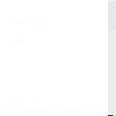
Заказать обратный звонок
Номер в Санкт-Петербурге
+7 (812) 454-00-80
Номер в Москве
+7 (495) 145-80-40
По любым вопросам:
info@kerner.ru
Офис в Москве
г. Москва, ул Зарайская, д. 21, помещ. 206
Офис в Санкт-Петербурге
г. Санкт-Петербург, ул. Седова, д.11А, БЦ
"Эврика"