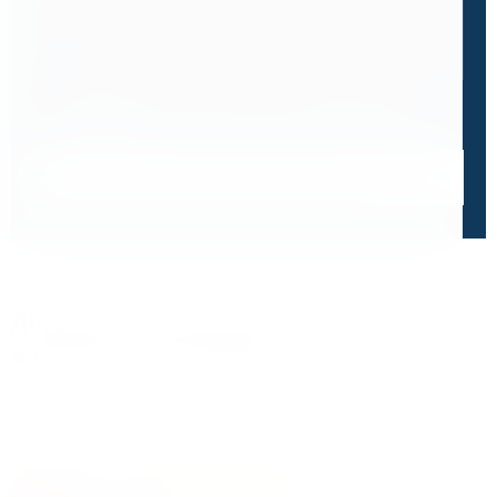
0 / 500
Я ознакомлен и принимаю условия
политики в отношении
обработки персональных данных
и
пользовательского
соглашения
Получить консультацию специалиста
Дорожим своей репутацией,
и ценим ваше доверие
О чем говорят отзывы и высокие оценки наших
клиентов