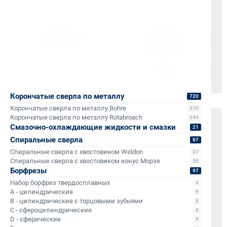
Доставка осуществляется через проверенные
транспортные компании:
Корончатые сверла по металлу
720
Корончатые сверла по металлу Bohre
370
Корончатые сверла по металлу Rotabroach
344
Оплата и документы
Смазочно-охлаждающие жидкости и смазки
21
Спиральные сверла
87
НДС 22% включен во все счета
Спиральные сверла с хвостовиком Weldon
37
Мгновенные документы: Счёт-фактура и УПД в день
Спиральные сверла с хвостовиком конус Морзе
50
отгрузки
Борфрезы
97
Отсрочка платежа (для постоянных партнеров)
Набор борфрез твердосплавных
4
A - цилиндрические
9
Также доступно для частных лиц:
B - цилиндрические с торцовыми зубьями
8
Онлайн-оплата без комиссии
C - сфероцилиндрические
8
D - сферические
9