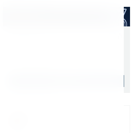
Расходные материалы
Оптом дешевле
Скидки для оптовых покупателей
Цена с учетом НДС 22%
2 733 ₽
Начислим: 273 бонусов
Уточняйте наличие
Подобрать аналог
Официальный дилер
Мы на связи
Бандюк Алла
Менеджер по продажам г. Москва