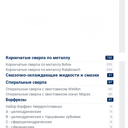
Доставка осуществляется через проверенные
транспортные компании:
Корончатые сверла по металлу
720
Корончатые сверла по металлу Bohre
370
Корончатые сверла по металлу Rotabroach
344
Оплата и документы
Смазочно-охлаждающие жидкости и смазки
21
НДС 22% включен во все счета
Спиральные сверла
87
Мгновенные документы: Счёт-фактура и УПД в день
Спиральные сверла с хвостовиком Weldon
37
отгрузки
Спиральные сверла с хвостовиком конус Морзе
50
Отсрочка платежа (для постоянных партнеров)
Борфрезы
97
Набор борфрез твердосплавных
4
A - цилиндрические
Также доступно для частных лиц:
9
B - цилиндрические с торцовыми зубьями
Онлайн-оплата без комиссии
8
C - сфероцилиндрические
8
D - сферические
9