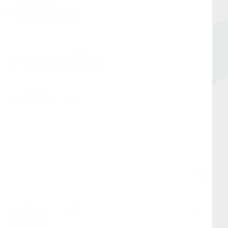
8 (800) 333-05-20
Заказать обратный звонок
Номер в Санкт-Петербурге
+7 (812) 454-00-80
Номер в Москве
+7 (495) 145-80-40
По любым вопросам:
info@kerner.ru
Офис в Москве
г. Москва, ул Зарайская, д. 21, помещ. 206
Офис в Санкт-Петербурге
г. Санкт-Петербург, ул. Седова, д.11А, БЦ
"Эврика"