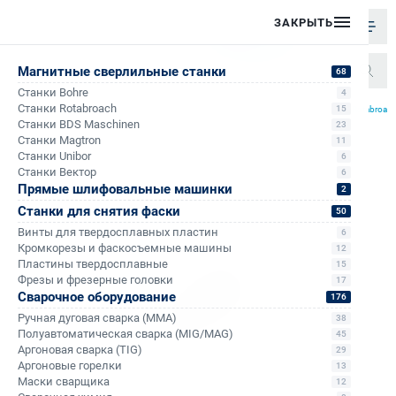
ЗАКРЫТЬ
Магнитные сверлильные станки
68
Станки Bohre
4
/
/
/
Станки Rotabroach
15
Главная
Каталог
Корончатые сверла по металлу
Корончатые сверла по металлу Rotabroac
Станки BDS Maschinen
23
Станки Magtron
11
Станки Unibor
6
Станки Вектор
6
Прямые шлифовальные машинки
2
Станки для снятия фаски
50
Винты для твердосплавных пластин
6
Кромкорезы и фаскосъемные машины
12
Пластины твердосплавные
15
Фрезы и фрезерные головки
17
Сварочное оборудование
176
Ручная дуговая сварка (MMA)
38
Полуавтоматическая сварка (MIG/MAG)
45
Аргоновая сварка (TIG)
29
Аргоновые горелки
13
Маски сварщика
12