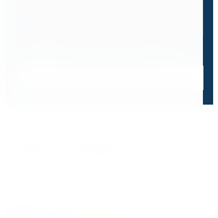
0 / 500
Я ознакомлен и принимаю условия
политики в отношении
обработки персональных данных
и
пользовательского
соглашения
Получить консультацию специалиста
Дорожим своей репутацией,
и ценим ваше доверие
О чем говорят отзывы и высокие оценки наших
клиентов