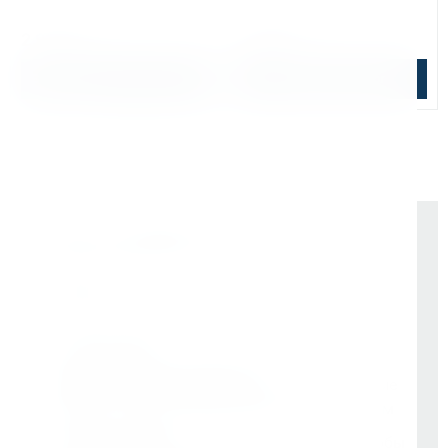
↕ сверления:
50 мм
↕ сверления:
30 мм
2 912 ₽
3 840 ₽
В корзину
Подобрать аналог
Почему выбирают Kerner
Держим курс
, а не гоняемся за цифрами
На рынке -
9 лет
Vessel (Япония)
- партнёр все эти годы
Rotabroach (Великобритания)
- эксклюзивные
дилеры с самого начала. Никаких серых схем
Свой бренд Bohre
- вложили в него годы, чтобы