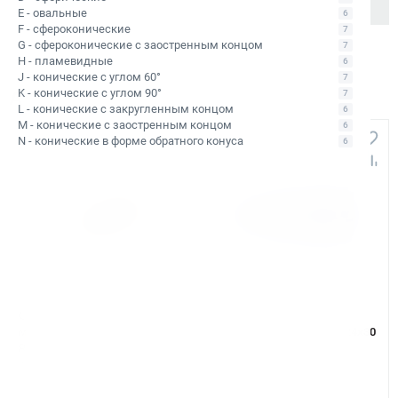
E - овальные
6
F - сфероконические
7
G - сфероконические с заостренным концом
7
H - пламевидные
6
J - конические с углом 60°
7
K - конические с углом 90°
Аналоги и похожие товары
7
L - конические с закругленным концом
6
M - конические с заостренным концом
6
+291
+384
N - конические в форме обратного конуса
6
Арт. КБ006814
Арт. КБ006744
Сверло корончатое по
Сверло корончатое по
металлу HSS Rotabroach 16х50
металлу TCT Rotabroach 24х30
RAPL 160
CWC 24
В наличии: 11 шт.
Уточняйте наличие
Тип сверла:
Сверло из быстрорежущей
Тип сверла:
Сверло с напаянными
стали HSS
твердосплавными пластинами TCT
Ø сверления:
16 мм
Ø сверления:
24 мм