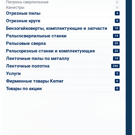
Патроны сверлильные
6
Канистры
6
Отрезные пилы
4
Напишите, что вам нужно сверлить, отпилить
или монтировать
- мы предложим
Отрезные круги
9
оборудование, которое справится.
Бензогайковерты, комплектующие и запчасти
18
Рельсосверлильные станки
Имя
*
14
Рельсовые сверла
39
Рельсорезные станки и комплектующие
20
Телефон
*
Ленточные пилы по металлу
14
Ленточные полотна
266
Услуги
5
Email
*
Фирменные товары Kerner
6
Товары по акции
8
Спецификация или реквизиты
Прикрепите файлы
Выбрать
Ваш вопрос