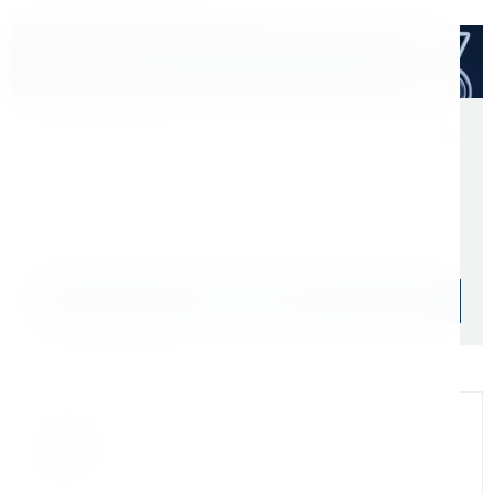
Расходные материалы
Оптом дешевле
Скидки для оптовых покупателей
Цена с учетом НДС 22%
2 099 ₽
Начислим: 210 бонусов
Уточняйте наличие
Подобрать аналог
Официальный дилер
Мы на связи
Бандюк Алла
Менеджер по продажам г. Москва