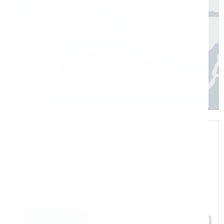
Регионы
3–7 дней
Экспертная поддержка
Помогаем на всех этапах: в выборе и
внедрении оборудования в рабочие
процессы
Задать вопрос