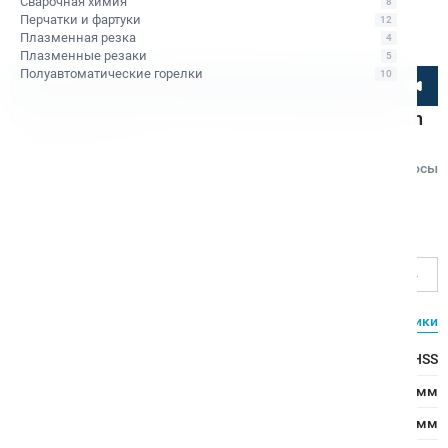
Сварочная химия
8
Перчатки и фартуки
12
Плазменная резка
4
Плазменные резаки
5
Полуавтоматические горелки
10
Посмотрите товар онлайн
Сверло корончатое по металлу HSS Rotabroach
14х30 RAP 140
Код товара: КБ006137
Отзывы
Вопросы
Rotabroach
Ø сверления, мм
14
Характеристики
Все характеристики
Тип сверла:
Сверло из быстрорежущей стали HSS
Ø сверления:
14 мм
↕ сверления:
30 мм