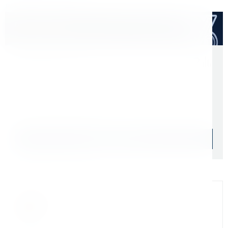
Расходные материалы
Оптом дешевле
Скидки для оптовых покупателей
Цена с учетом НДС 22%
5 141 ₽
Начислим: 514 бонусов
Уточняйте наличие
Подобрать аналог
Официальный дилер
Мы на связи
Бандюк Алла
Менеджер по продажам г. Москва