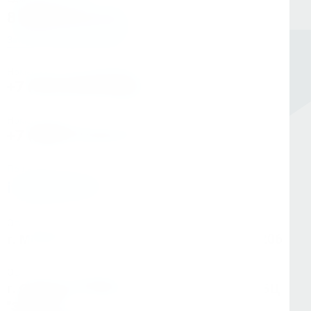
8 (800) 333-05-20
Заказать обратный звонок
Номер в Санкт-Петербурге
+7 (812) 454-00-80
Номер в Москве
+7 (495) 145-80-40
По любым вопросам:
info@kerner.ru
Офис в Москве
г. Москва, ул Зарайская, д. 21, помещ. 206
Офис в Санкт-Петербурге
г. Санкт-Петербург, ул. Седова, д.11А, БЦ
"Эврика"