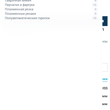
Сварочная химия
8
Перчатки и фартуки
12
Плазменная резка
4
Плазменные резаки
5
Полуавтоматические горелки
10
Посмотрите товар онлайн
Сверло корончатое по металлу HSS Rotabroach
37х30 RAP 370
Код товара: КБ009497
Отзывы
Вопросы
Rotabroach
Ø сверления, мм
37
Характеристики
Все характеристики
Тип сверла:
Сверло из быстрорежущей стали HSS
Ø сверления:
37 мм
↕ сверления:
30 мм