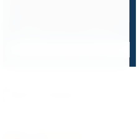
0 / 500
Я ознакомлен и принимаю условия
политики в отношении
обработки персональных данных
и
пользовательского
соглашения
Получить консультацию специалиста
Дорожим своей репутацией,
и ценим ваше доверие
О чем говорят отзывы и высокие оценки наших
клиентов