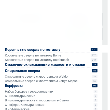
Доставка осуществляется через проверенные
транспортные компании:
Корончатые сверла по металлу
720
Корончатые сверла по металлу Bohre
370
Корончатые сверла по металлу Rotabroach
344
Оплата и документы
Смазочно-охлаждающие жидкости и смазки
21
НДС 22% включен во все счета
Спиральные сверла
87
Мгновенные документы: Счёт-фактура и УПД в день
Спиральные сверла с хвостовиком Weldon
37
отгрузки
Спиральные сверла с хвостовиком конус Морзе
50
Отсрочка платежа (для постоянных партнеров)
Борфрезы
97
Набор борфрез твердосплавных
4
A - цилиндрические
Также доступно для частных лиц:
9
B - цилиндрические с торцовыми зубьями
Онлайн-оплата без комиссии
8
C - сфероцилиндрические
8
D - сферические
9