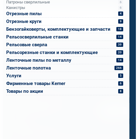
Патроны сверлильные
6
Канистры
6
Отрезные пилы
4
Напишите, что вам нужно сверлить, отпилить
или монтировать
- мы предложим
Отрезные круги
9
оборудование, которое справится.
Бензогайковерты, комплектующие и запчасти
18
Рельсосверлильные станки
Имя
*
14
Рельсовые сверла
39
Рельсорезные станки и комплектующие
20
Телефон
*
Ленточные пилы по металлу
14
Ленточные полотна
266
Услуги
5
Email
*
Фирменные товары Kerner
6
Товары по акции
8
Спецификация или реквизиты
Прикрепите файлы
Выбрать
Ваш вопрос