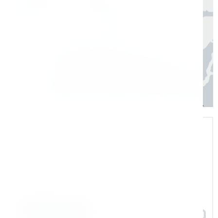
Регионы
3–7 дней
Экспертная поддержка
Помогаем на всех этапах: в выборе и
внедрении оборудования в рабочие
процессы
Задать вопрос