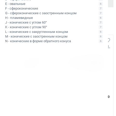
E - овальные
6
F - сфероконические
7
G - сфероконические с заостренным концом
7
H - пламевидные
6
J - конические с углом 60°
7
K - конические с углом 90°
Аналоги и похожие товары
7
L - конические с закругленным концом
6
M - конические с заостренным концом
6
+291
+384
N - конические в форме обратного конуса
6
Арт. КБ006814
Арт. КБ006744
Сверло корончатое по
Сверло корончатое по
металлу HSS Rotabroach 16х50
металлу TCT Rotabroach 24х30
RAPL 160
CWC 24
В наличии: 11 шт.
Уточняйте наличие
Тип сверла:
Сверло из быстрорежущей
Тип сверла:
Сверло с напаянными
стали HSS
твердосплавными пластинами TCT
Ø сверления:
16 мм
Ø сверления:
24 мм