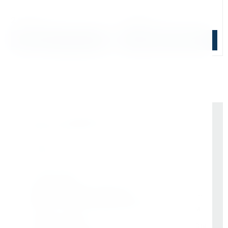
↕ сверления:
50 мм
↕ сверления:
30 мм
2 912 ₽
3 840 ₽
В корзину
Подобрать аналог
Почему выбирают Kerner
Держим курс
, а не гоняемся за цифрами
На рынке -
9 лет
Vessel (Япония)
- партнёр все эти годы
Rotabroach (Великобритания)
- эксклюзивные
дилеры с самого начала. Никаких серых схем
Свой бренд Bohre
- вложили в него годы, чтобы