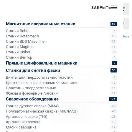
ЗАКРЫТЬ
Магнитные сверлильные станки
68
Станки Bohre
4
/
/
/
Станки Rotabroach
15
Главная
Каталог
Корончатые сверла по металлу
Корончатые сверла по металлу Rotabroac
Станки BDS Maschinen
23
Станки Magtron
11
Станки Unibor
6
Станки Вектор
6
Прямые шлифовальные машинки
2
Станки для снятия фаски
50
Винты для твердосплавных пластин
6
Кромкорезы и фаскосъемные машины
12
Пластины твердосплавные
15
Фрезы и фрезерные головки
17
Сварочное оборудование
176
Ручная дуговая сварка (MMA)
38
Полуавтоматическая сварка (MIG/MAG)
45
Аргоновая сварка (TIG)
29
Аргоновые горелки
13
Маски сварщика
12