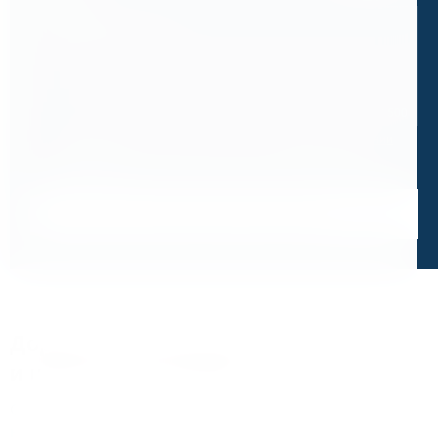
0 / 500
Я ознакомлен и принимаю условия
политики в отношении
обработки персональных данных
и
пользовательского
соглашения
Получить консультацию специалиста
Дорожим своей репутацией,
и ценим ваше доверие
О чем говорят отзывы и высокие оценки наших
клиентов