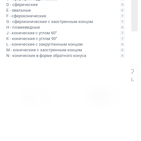
D - сферические
Также доступно для частных лиц:
9
E - овальные
Онлайн-оплата без комиссии
6
F - сфероконические
7
G - сфероконические с заостренным концом
7
H - пламевидные
6
J - конические с углом 60°
7
K - конические с углом 90°
7
L - конические с закругленным концом
6
M - конические с заостренным концом
6
N - конические в форме обратного конуса
Аналоги и похожие товары
6
+1 607
+749
Арт. КБ010551
Арт. КБ010426
Сверло корончатое по
Сверло корончатое по
металлу TCT Bohre 48х110
металлу TCT Bohre 48х40