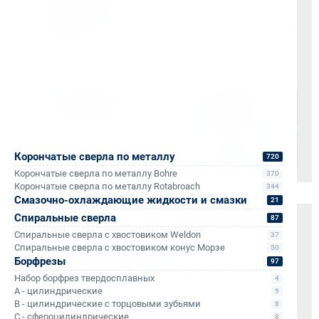
согласованию)
Доставка по Санкт-Петербургу через сервис «Яндекс
Доставка»
Доставка осуществляется через проверенные
транспортные компании:
Корончатые сверла по металлу
720
Корончатые сверла по металлу Bohre
370
Корончатые сверла по металлу Rotabroach
344
Смазочно-охлаждающие жидкости и смазки
21
Спиральные сверла
87
Оплата и документы
Спиральные сверла с хвостовиком Weldon
37
Спиральные сверла с хвостовиком конус Морзе
50
НДС 22% включен во все счета
Борфрезы
97
Мгновенные документы: Счёт-фактура и УПД в день
Набор борфрез твердосплавных
4
отгрузки
A - цилиндрические
9
Отсрочка платежа (для постоянных партнеров)
B - цилиндрические с торцовыми зубьями
8
C - сфероцилиндрические
8