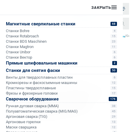
ЗАКРЫТЬ
Магнитные сверлильные станки
68
Станки Bohre
4
/
/
/
/
Станки Rotabroach
Све
15
Главная
Каталог
Корончатые сверла по металлу
Корончатые сверла по металлу Bohre
Станки BDS Maschinen
23
Станки Magtron
11
Станки Unibor
6
Станки Вектор
6
Прямые шлифовальные машинки
2
Станки для снятия фаски
50
Винты для твердосплавных пластин
6
Кромкорезы и фаскосъемные машины
12
Пластины твердосплавные
15
Фрезы и фрезерные головки
17
Сварочное оборудование
176
Ручная дуговая сварка (MMA)
38
Полуавтоматическая сварка (MIG/MAG)
45
Аргоновая сварка (TIG)
29
Аргоновые горелки
13
Маски сварщика
12