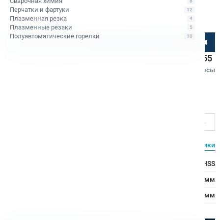
Сварочная химия
8
Перчатки и фартуки
12
Плазменная резка
4
Плазменные резаки
5
Полуавтоматические горелки
10
Посмотрите товар онлайн
Сверло корончатое по металлу HSS Bohre 41х55
Код товара: КБ010327
5
•
1 отзыв
Вопросы
Bohre
Ø сверления, мм
41
Характеристики
Все характеристики
Тип сверла:
Сверло из быстрорежущей стали HSS
Ø сверления:
41 мм
↕ сверления:
55 мм
Расходные материалы