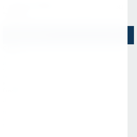
г. Санкт-Петербург, ул. Седова, д.11А, БЦ
"Эврика"
Напишите нам
О Нас
О компании
Информация
Отзывы
Реквизиты
Контакты
Покупателям
Доставка и оплата
Стать партнёром
Программа лояльности
Вопрос-ответ
Гарантия и возврат
Статьи