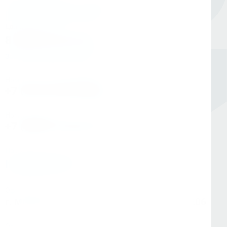
Единый номер
8 (800) 333-05-20
Заказать обратный звонок
Номер в Санкт-Петербурге
+7 (812) 454-00-80
Номер в Москве
+7 (495) 145-80-40
По любым вопросам:
info@kerner.ru
Офис в Москве
г. Москва, ул Зарайская, д. 21, помещ. 206
Офис в Санкт-Петербурге