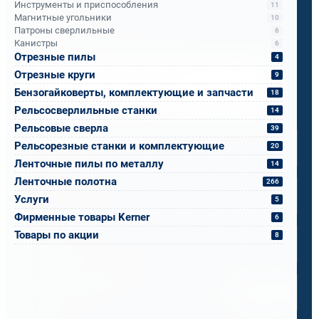
Инструменты и приспособления
11
Бандюк Алла
Магнитные угольники
10
Менеджер по продажам
Патроны сверлильные
6
Канистры
6
Отрезные пилы
4
Напишите, что вам нужно сверлить, отпилить
Отрезные круги
9
или монтировать
- мы предложим
Бензогайковерты, комплектующие и запчасти
18
оборудование, которое справится.
Рельсосверлильные станки
14
Имя
*
Рельсовые сверла
39
Рельсорезные станки и комплектующие
20
Ленточные пилы по металлу
14
Телефон
*
Ленточные полотна
266
Услуги
5
Фирменные товары Kerner
6
Email
*
Товары по акции
8
Спецификация или реквизиты
Прикрепите файлы
Выбрать
Ваш вопрос