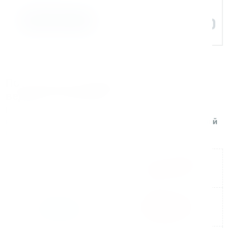
Задать вопрос
Поставляем оборудование для
ведущих компаний
Реализуем поставки и сопровождаем проекты для
крупных производственных и строительных компаний
по всей России