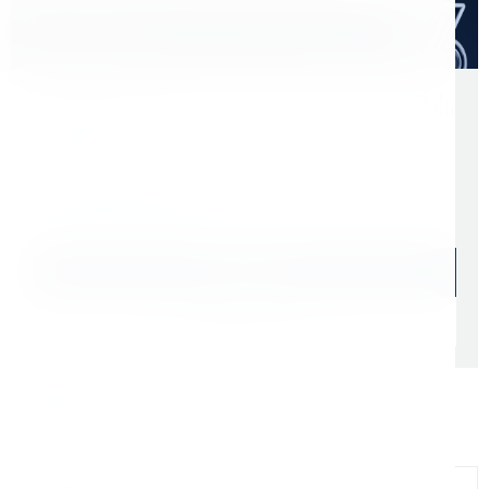
Оптом дешевле
Скидки для оптовых покупателей
Цена с учетом НДС 22%
6 523 ₽
Начислим: 652 бонусов
В наличии: 17 шт.
В корзину
Быстрый заказ
Самовывоз: сегодня (
cо склада СПб
)
Доставка ТК: по РФ (
от 1 дня
)
Официальный дилер
Мы на связи