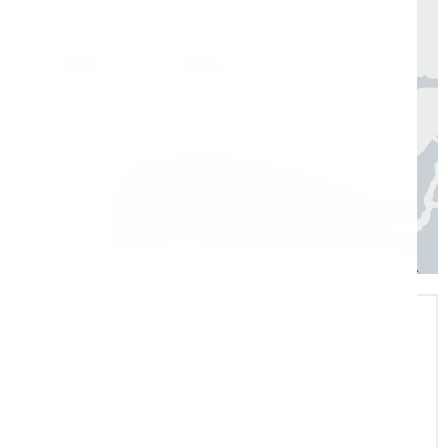
Москва, Санкт-Петербург
1 день
Регионы
3–7 дней
Экспертная поддержка
Помогаем на всех этапах: в выборе и
внедрении оборудования в рабочие
процессы