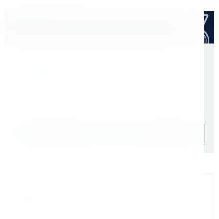
Расходные материалы
Оптом дешевле
Скидки для оптовых покупателей
Цена с учетом НДС 22%
14 994 ₽
Начислим: 1 499 бонусов
Уточняйте наличие
Подобрать аналог
Официальный дилер
Мы на связи
Бандюк Алла
Менеджер по продажам г. Москва