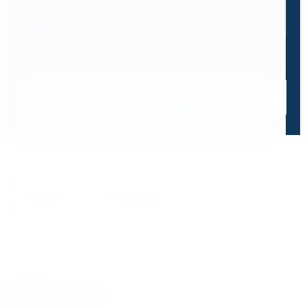
0 / 500
Я ознакомлен и принимаю условия
политики в отношении
обработки персональных данных
и
пользовательского
соглашения
Получить консультацию специалиста
Дорожим своей репутацией,
и ценим ваше доверие
О чем говорят отзывы и высокие оценки наших
клиентов
4.8
На основе 47 оценок