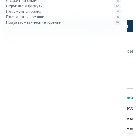
Сварочная химия
8
Перчатки и фартуки
12
Плазменная резка
4
Плазменные резаки
5
Полуавтоматические горелки
10
Посмотрите товар онлайн
Сверло корончатое по металлу HSS Bohre
44х110
Код товара: КБ010592
Отзывы
Вопросы
Bohre
Ø сверления, мм
44
Характеристики
Все характеристики
Тип сверла:
Сверло из быстрорежущей стали HSS
Ø сверления:
44 мм
↕ сверления:
110 мм