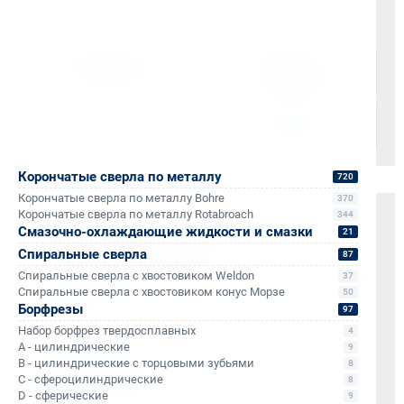
Доставка осуществляется через проверенные
транспортные компании:
Корончатые сверла по металлу
720
Корончатые сверла по металлу Bohre
370
Корончатые сверла по металлу Rotabroach
344
Оплата и документы
Смазочно-охлаждающие жидкости и смазки
21
Спиральные сверла
87
НДС 22% включен во все счета
Мгновенные документы: Счёт-фактура и УПД в день
Спиральные сверла с хвостовиком Weldon
37
Спиральные сверла с хвостовиком конус Морзе
отгрузки
50
Борфрезы
97
Отсрочка платежа (для постоянных партнеров)
Набор борфрез твердосплавных
4
A - цилиндрические
9
Также доступно для частных лиц:
B - цилиндрические с торцовыми зубьями
8
Онлайн-оплата без комиссии
C - сфероцилиндрические
8
D - сферические
9