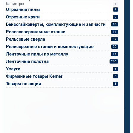
Канистры
6
Отрезные пилы
Напишите, что вам нужно сверлить, отпилить
4
или монтировать
- мы предложим
Отрезные круги
9
оборудование, которое справится.
Бензогайковерты, комплектующие и запчасти
18
Имя
*
Рельсосверлильные станки
14
Рельсовые сверла
39
Рельсорезные станки и комплектующие
20
Телефон
*
Ленточные пилы по металлу
14
Ленточные полотна
266
Услуги
5
Email
*
Фирменные товары Kerner
6
Товары по акции
8
Спецификация или реквизиты
Прикрепите файлы
Выбрать
Ваш вопрос