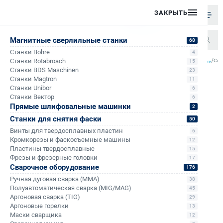
ЗАКРЫТЬ
Магнитные сверлильные станки
68
Станки Bohre
4
/
/
/
/
Станки Rotabroach
Све
15
Главная
Каталог
Корончатые сверла по металлу
Корончатые сверла по металлу Bohre
Станки BDS Maschinen
23
Станки Magtron
11
Станки Unibor
6
Станки Вектор
6
Прямые шлифовальные машинки
2
Станки для снятия фаски
50
Винты для твердосплавных пластин
6
Кромкорезы и фаскосъемные машины
12
Пластины твердосплавные
15
Фрезы и фрезерные головки
17
Сварочное оборудование
176
Ручная дуговая сварка (MMA)
38
Полуавтоматическая сварка (MIG/MAG)
45
Аргоновая сварка (TIG)
29
Аргоновые горелки
13
Маски сварщика
12