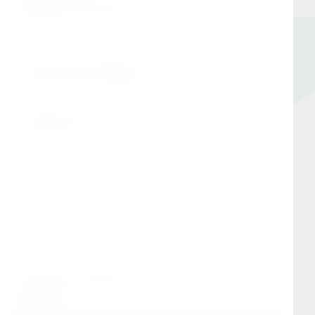
8 (800) 333-05-20
Заказать обратный звонок
Номер в Санкт-Петербурге
+7 (812) 454-00-80
Номер в Москве
+7 (495) 145-80-40
По любым вопросам:
info@kerner.ru
Офис в Москве
г. Москва, ул Зарайская, д. 21, помещ. 206
Офис в Санкт-Петербурге
г. Санкт-Петербург, ул. Седова, д.11А, БЦ
"Эврика"