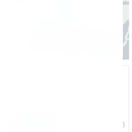
Регионы
3–7 дней
Экспертная поддержка
Помогаем на всех этапах: в выборе и
внедрении оборудования в рабочие
процессы
Задать вопрос