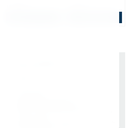
16 068 ₽
7 487 ₽
В корзину
Подобрать аналог
Почему выбирают Kerner
Держим курс
, а не гоняемся за цифрами
На рынке -
9 лет
Vessel (Япония)
- партнёр все эти годы
Rotabroach (Великобритания)
- эксклюзивные
дилеры с самого начала. Никаких серых схем
Свой бренд Bohre
- вложили в него годы, чтобы