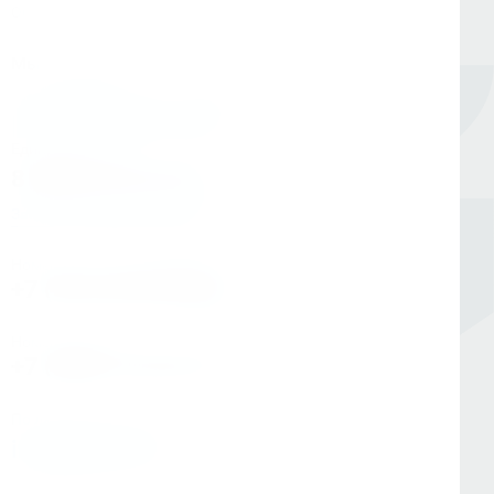
Оборудование для сверления и металлообработки
Мы в соцсетях
Единый номер
8 (800) 333-05-20
Заказать обратный звонок
Номер в Санкт-Петербурге
+7 (812) 454-00-80
Номер в Москве
+7 (495) 145-80-40
По любым вопросам:
info@kerner.ru