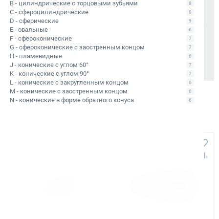
B - цилиндрические с торцовыми зубьями
8
отгрузки
C - сфероцилиндрические
8
Отсрочка платежа (для постоянных партнеров)
D - сферические
9
E - овальные
6
F - сфероконические
7
Также доступно для частных лиц:
G - сфероконические с заостренным концом
7
Онлайн-оплата без комиссии
H - пламевидные
6
J - конические с углом 60°
7
K - конические с углом 90°
7
L - конические с закругленным концом
6
M - конические с заостренным концом
6
N - конические в форме обратного конуса
6
Аналоги и похожие товары
+291
+384