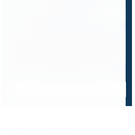
Спецификация или реквизиты
Прикрепите файлы
Выбрать
Ваш вопрос
0 / 500
Я ознакомлен и принимаю условия
политики в отношении
обработки персональных данных
и
пользовательского
соглашения
Получить консультацию специалиста
Дорожим своей репутацией,