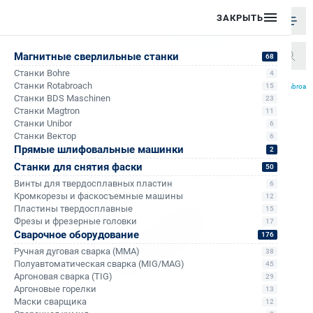
ЗАКРЫТЬ
Магнитные сверлильные станки
68
Станки Bohre
4
/
/
/
Станки Rotabroach
15
Главная
Каталог
Корончатые сверла по металлу
Корончатые сверла по металлу Rotabroac
Станки BDS Maschinen
23
Станки Magtron
11
Станки Unibor
6
Станки Вектор
6
Прямые шлифовальные машинки
2
Станки для снятия фаски
50
Винты для твердосплавных пластин
6
Кромкорезы и фаскосъемные машины
12
Пластины твердосплавные
15
Фрезы и фрезерные головки
17
Сварочное оборудование
176
Ручная дуговая сварка (MMA)
38
Полуавтоматическая сварка (MIG/MAG)
45
Аргоновая сварка (TIG)
29
Аргоновые горелки
13
Маски сварщика
12