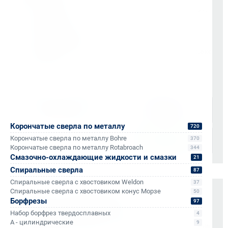
Бесплатно до терминала «Деловые Линии» в Санкт-
Петербурге
Отправка в регионы РФ через любые ТК (по
согласованию)
Доставка по Санкт-Петербургу через сервис «Яндекс
Доставка»
Доставка осуществляется через проверенные
транспортные компании:
Корончатые сверла по металлу
720
Корончатые сверла по металлу Bohre
370
Корончатые сверла по металлу Rotabroach
344
Смазочно-охлаждающие жидкости и смазки
21
Спиральные сверла
87
Спиральные сверла с хвостовиком Weldon
37
Спиральные сверла с хвостовиком конус Морзе
50
Оплата и документы
Борфрезы
97
Набор борфрез твердосплавных
4
НДС 22% включен во все счета
A - цилиндрические
9
Мгновенные документы: Счёт-фактура и УПД в день