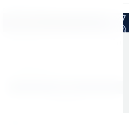
Расходные материалы
Оптом дешевле
Скидки для оптовых покупателей
Цена с учетом НДС 22%
5 177 ₽
Начислим: 518 бонусов
В наличии: 76 шт.
В корзину
Быстрый заказ
Самовывоз: сегодня (
cо склада СПб
)
Доставка ТК: по РФ (
от 1 дня
)
Официальный дилер