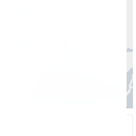
Доставка по России от 1 дня
Организуем быструю отгрузку и доставку
по всей России в согласованные сроки
Москва, Санкт-Петербург
1 день
Регионы
3–7 дней
Экспертная поддержка