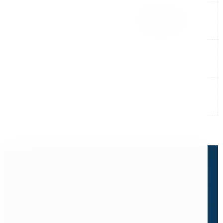
Не нашли готовый ответ?
Расскажите, что вам нужно
сделать.
Часто клиенты приходят к нам с запросом,