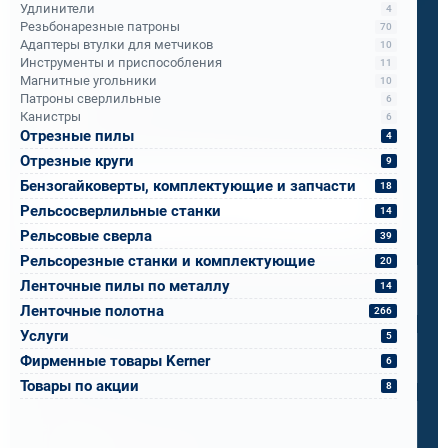
Теперь ПМС-88 рекомендует его всем
Удлинители
4
Резьбонарезные патроны
70
подразделениям РЖД.
Адаптеры втулки для метчиков
10
Инструменты и приспособления
11
Магнитные угольники
10
Патроны сверлильные
Бандюк Алла
6
Канистры
6
Менеджер по продажам
Отрезные пилы
4
Отрезные круги
9
Бензогайковерты, комплектующие и запчасти
Напишите, что вам нужно сверлить, отпилить
18
или монтировать
- мы предложим
Рельсосверлильные станки
14
оборудование, которое справится.
Рельсовые сверла
39
Имя
*
Рельсорезные станки и комплектующие
20
Ленточные пилы по металлу
14
Ленточные полотна
266
Телефон
*
Услуги
5
Фирменные товары Kerner
6
Товары по акции
8
Email
*