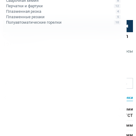
Сварочная химия
8
Перчатки и фартуки
12
Плазменная резка
4
Плазменные резаки
5
Полуавтоматические горелки
10
Посмотрите товар онлайн
Сверло корончатое по металлу TCT Rotabroach
15х50 CWCL 15
Код товара: КБ006658
Отзывы
Вопросы
Rotabroach
Ø сверления, мм
15
Характеристики
Все характеристики
Тип
Сверло с напаянными твердосплавными
сверла:
пластинами TCT
Ø сверления:
15 мм
↕ сверления:
50 мм