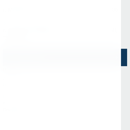
Офис в Москве
г. Москва, ул Зарайская, д. 21, помещ. 206
Офис в Санкт-Петербурге
г. Санкт-Петербург, ул. Седова, д.11А, БЦ
"Эврика"
Напишите нам
О Нас
О компании
Информация
Отзывы
Реквизиты
Контакты
Покупателям
Доставка и оплата
Стать партнёром