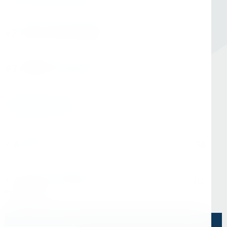
Номер в Санкт-Петербурге
+7 (812) 454-00-80
Номер в Москве
+7 (495) 145-80-40
По любым вопросам:
info@kerner.ru
Офис в Москве
г. Москва, ул Зарайская, д. 21, помещ. 206
Офис в Санкт-Петербурге
г. Санкт-Петербург, ул. Седова, д.11А, БЦ
"Эврика"