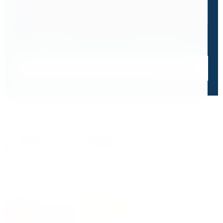
0 / 500
Я ознакомлен и принимаю условия
политики в отношении
обработки персональных данных
и
пользовательского
соглашения
Получить консультацию специалиста
Дорожим своей репутацией,
и ценим ваше доверие
О чем говорят отзывы и высокие оценки наших
клиентов
4.8
На основе 47 оценок