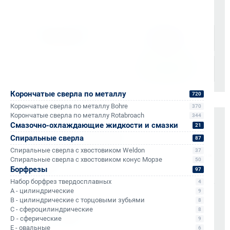
Доставка осуществляется через проверенные
транспортные компании:
Корончатые сверла по металлу
720
Корончатые сверла по металлу Bohre
370
Корончатые сверла по металлу Rotabroach
344
Смазочно-охлаждающие жидкости и смазки
Оплата и документы
21
Спиральные сверла
87
НДС 22% включен во все счета
Спиральные сверла с хвостовиком Weldon
37
Мгновенные документы: Счёт-фактура и УПД в день
Спиральные сверла с хвостовиком конус Морзе
50
отгрузки
Борфрезы
97
Отсрочка платежа (для постоянных партнеров)
Набор борфрез твердосплавных
4
A - цилиндрические
9
Также доступно для частных лиц:
B - цилиндрические с торцовыми зубьями
8
Онлайн-оплата без комиссии
C - сфероцилиндрические
8
D - сферические
9
E - овальные
6