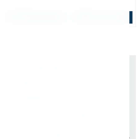
16 068 ₽
7 487 ₽
В корзину
Подобрать аналог
Почему выбирают Kerner
Держим курс
, а не гоняемся за цифрами
На рынке -
9 лет
Vessel (Япония)
- партнёр все эти годы
Rotabroach (Великобритания)
- эксклюзивные
дилеры с самого начала. Никаких серых схем
Свой бренд Bohre
- вложили в него годы, чтобы
он стал синонимом надёжного инструмента, а не