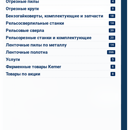
Отрезные пилы
4
Напишите, что вам нужно сверлить, отпилить
Отрезные круги
9
или монтировать
- мы предложим
Бензогайковерты, комплектующие и запчасти
18
оборудование, которое справится.
Рельсосверлильные станки
14
Имя
*
Рельсовые сверла
39
Рельсорезные станки и комплектующие
20
Ленточные пилы по металлу
14
Телефон
*
Ленточные полотна
266
Услуги
5
Фирменные товары Kerner
6
Email
*
Товары по акции
8
Спецификация или реквизиты
Прикрепите файлы
Выбрать
Ваш вопрос