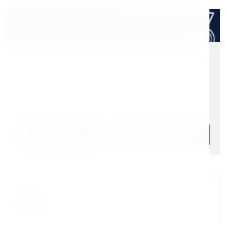
Расходные материалы
Оптом дешевле
Скидки для оптовых покупателей
Цена с учетом НДС 22%
4 922 ₽
Начислим: 492 бонусов
Уточняйте наличие
Подобрать аналог
Официальный дилер
Мы на связи
Бандюк Алла
Менеджер по продажам г. Москва