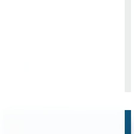
ОАО "РЖД" Центральная
ООО "Сибирский завод
дирекция пути. Структурное
металлических конструкций"
подразделение. Октябрьская
дирекция по ремонту пути
"ПУТЬРЕМ". Структурное
подразделение Путевая
Машинная Станция №88.
Остались вопросы?
Свяжитесь с нами, мы поможем подобрать