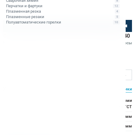
Сварочная химия
8
Перчатки и фартуки
12
Плазменная резка
4
Плазменные резаки
5
Полуавтоматические горелки
10
Посмотрите товар онлайн
Сверло корончатое по металлу TCT Bohre 35х40
Код товара: КБ010413
Отзывы
Вопросы
Bohre
Ø сверления, мм
35
Характеристики
Все характеристики
Тип
Сверло с напаянными твердосплавными
сверла:
пластинами TCT
Ø сверления:
35 мм
↕ сверления:
40 мм