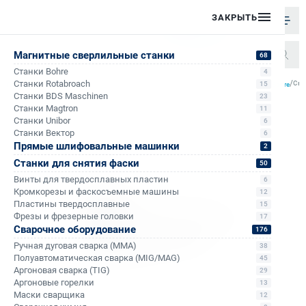
ЗАКРЫТЬ
Магнитные сверлильные станки
68
Станки Bohre
4
/
/
/
/
Станки Rotabroach
Све
15
Главная
Каталог
Корончатые сверла по металлу
Корончатые сверла по металлу Bohre
Станки BDS Maschinen
23
Станки Magtron
11
Станки Unibor
6
Станки Вектор
6
Прямые шлифовальные машинки
2
Станки для снятия фаски
50
Винты для твердосплавных пластин
6
Кромкорезы и фаскосъемные машины
12
Пластины твердосплавные
15
Фрезы и фрезерные головки
17
Сварочное оборудование
176
Ручная дуговая сварка (MMA)
38
Полуавтоматическая сварка (MIG/MAG)
45
Аргоновая сварка (TIG)
29
Аргоновые горелки
13
Маски сварщика
12