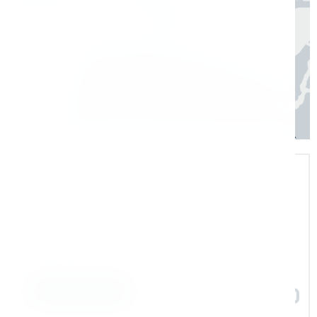
Экспертная поддержка
Помогаем на всех этапах: в выборе и
внедрении оборудования в рабочие
процессы
Задать вопрос