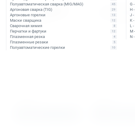
Полуавтоматическая сварка (MIG/MAG)
G 
45
Аргоновая сварка (TIG)
H 
29
Аргоновые горелки
J 
13
Маски сварщика
K 
12
Сварочная химия
L 
8
Перчатки и фартуки
M 
12
Плазменная резка
N 
4
Плазменные резаки
5
Полуавтоматические горелки
10
Арт. КБ006814
Арт. КБ006744
Сверло корончатое по
Сверло корончатое
металлу HSS Rotabroach 16х50
металлу TCT Rotabro
RAPL 160
CWC 24
В наличии: 11 шт.
Уточняйте наличие
Тип сверла:
Сверло из быстрорежущей стали
Тип сверла:
Сверло с напаянн
HSS
твердосплавными пластинами
Ø сверления:
16 мм
Ø сверления:
24 мм
↕ сверления:
50 мм
↕ сверления:
30 мм
2 912 ₽
3 840 ₽
В корзину
Подобрать ан