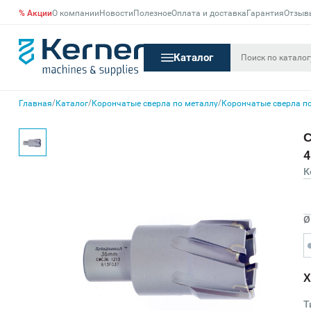
% Акции
О компании
Новости
Полезное
Оплата и доставка
Гарантия
Отзыв
Каталог
/
/
/
Главная
Каталог
Корончатые сверла по металлу
Корончатые сверла по
С
4
К
Ø
Х
Т