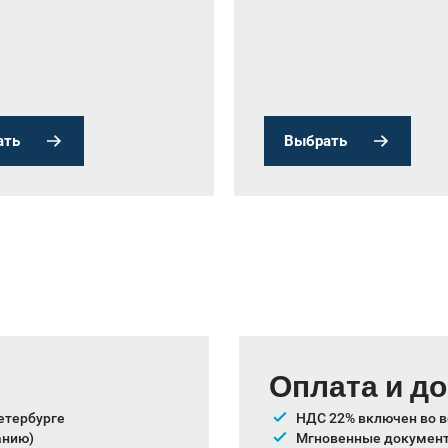
ать
Выбрать
Оплата и д
етербурге
НДС 22% включен во в
анию)
Мгновенные документы