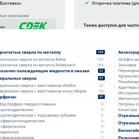
 Доставка»
Отсрочка платежа (дл
ные компании:
Также доступно для частн
Онлайн-оплата без комис
рончатые сверла по металлу
Аксессуа
720
рончатые сверла по металлу Bohre
Штифты в
370
рончатые сверла по металлу Rotabroach
Зенковки
344
азочно-охлаждающие жидкости и смазки
Переходн
21
Удлините
иральные сверла
87
Резьбонар
иральные сверла с хвостовиком Weldon
37
Адаптеры 
иральные сверла с хвостовиком конус Морзе
50
Инструмен
орфрезы
97
Магнитные
бор борфрез твердосплавных
Патроны с
4
- цилиндрические
Канистры
9
- цилиндрические с торцовыми зубьями
Отрезные
8
+3 999
+384
- сфероцилиндрические
8
Отрезные
- сферические
9
Бензогай
- овальные
6
- сфероконические
Рельсосв
7