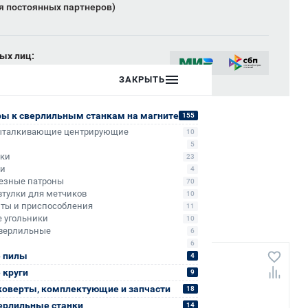
я постоянных партнеров)
ых лиц:
сии
ЗАКРЫТЬ
ры к сверлильным станкам на магните
155
ыталкивающие центрирующие
10
5
ики
23
ли
4
езные патроны
70
втулки для метчиков
10
ты и приспособления
11
 угольники
10
верлильные
6
6
 пилы
4
+4 006
 круги
9
коверты, комплектующие и запчасти
18
ерлильные станки
14