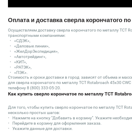
Оплата и доставка сверла корончатого по
Осуществляем доставку сверла корончатого по металлу TCT Ro
транспортными компаниями:
«СДЭК»,
«Деловые линии»,
«ЖелДорЭкспедиция»,
«Автотрейдинг»,
«КИТ»,
«РАТЭК»,
«ПЭК».
Стоимость и сроки доставки в город зависят от объема и мас
для сверла корончатого по металлу TCT Rotabroach 45х30 CWC 
телефону 8 (800) 333-05-20.
Как купить сверло корончатое по металлу TCT Rotabro
Для того, чтобы купить сверло корончатое по металлу TCT Rot
несколько простых шагов:
Нажмите на кнопку "Добавить в корзину". Укажите необходи
Перейдите в корзину для оформления заказа.
Укажите данные для доставки.