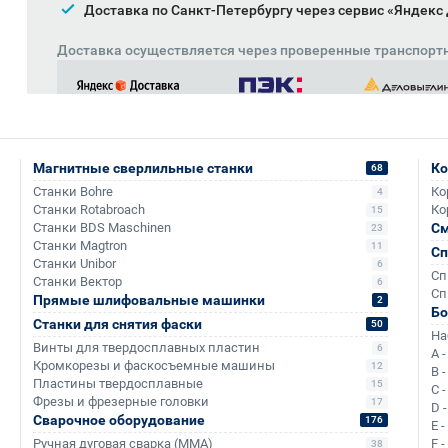
Доставка по Санкт-Петербургу через сервис «Яндекс
Доставка осуществляется через проверенные транспорт
Магнитные сверлильные станки
Ко
68
Станки Bohre
Ко
4
Станки Rotabroach
Ко
15
Станки BDS Maschinen
См
23
Станки Magtron
11
Сп
Станки Unibor
6
Сп
Станки Вектор
6
Аналоги и похожие товары
Сп
Прямые шлифовальные машинки
2
Б
Станки для снятия фаски
50
На
Винты для твердосплавных пластин
6
A 
Кромкорезы и фаскосъемные машины
12
B 
+291
+384
Пластины твердосплавные
15
C 
Фрезы и фрезерные головки
17
D 
Сварочное оборудование
176
E 
Ручная дуговая сварка (MMA)
F 
38