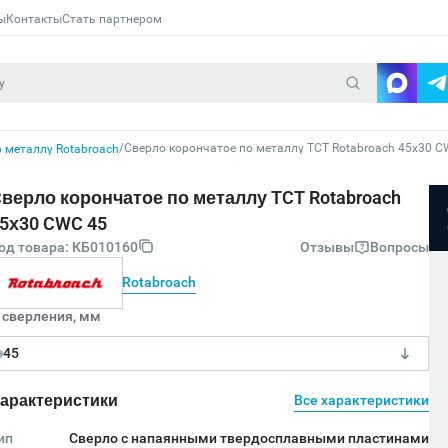
ы
Контакты
Стать партнером
/
Сверло корончатое по металлу TCT Rotabroach 45х30 C
 металлу Rotabroach
верло корончатое по металлу TCT Rotabroach
5х30 CWC 45
од товара: КБ010160
Отзывы
Вопросы
Rotabroach
 сверления, мм
45
арактеристики
Все характеристики
ип
Сверло с напаянными твердосплавными пластинами