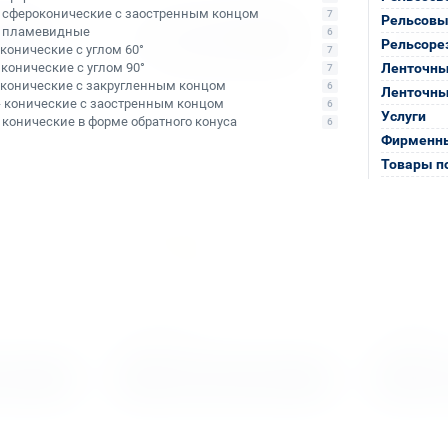
- сфероконические с заостренным концом
7
Рельсовы
- пламевидные
6
Рельсоре
- конические с углом 60°
7
- конические с углом 90°
Ленточны
7
- конические с закругленным концом
6
Ленточны
- конические с заостренным концом
6
Услуги
- конические в форме обратного конуса
6
Фирменны
Товары п
Арт. КБ009876
Арт. КБ0067
 по
Сверло корончатое по
Сверло ко
ach 24х30
металлу TCT Rotabroach
металлу T
65х100 CWCX 65
CWC 25
Уточняйте наличие
Уточняйте
ыми
Тип сверла:
Сверло с напаянными
Тип сверла:
Св
 TCT
твердосплавными пластинами TCT
твердосплавн
Ø сверления:
65 мм
Ø сверления:
2
↕ сверления:
100 мм
↕ сверления:
3
39 991 ₽
3 840 ₽
алог
Подобрать аналог
Под