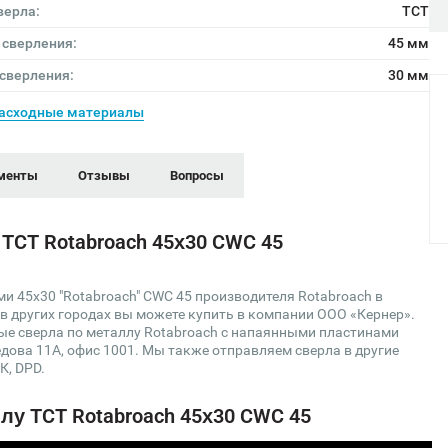
верла:
TCT
 сверления:
45 мм
 сверления:
30 мм
асходные материалы
менты
Отзывы
Вопросы
TCT Rotabroach 45х30 CWC 45
 45х30 "Rotabroach" CWC 45 производителя Rotabroach в
 в других городах вы можете купить в компании ООО «Кернер».
ые сверла по металлу Rotabroach с напаянными пластинами
едова 11А, офис 1001. Мы также отправляем сверла в другие
К, DPD.
лу TCT Rotabroach 45х30 CWC 45