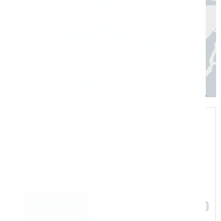
Экспертная поддержка
Помогаем на всех этапах: в выборе и
внедрении оборудования в рабочие
процессы
Задать вопрос