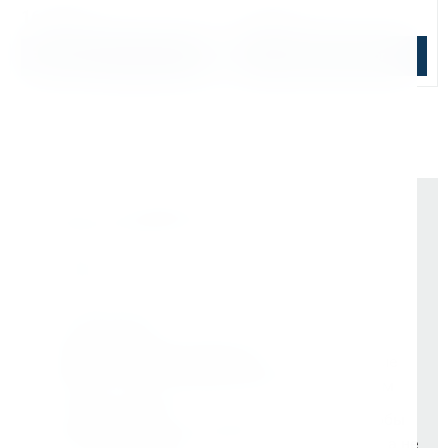
16 068 ₽
7 487 ₽
В корзину
Подобрать аналог
Почему выбирают Kerner
Держим курс
, а не гоняемся за цифрами
На рынке -
9 лет
Vessel (Япония)
- партнёр все эти годы
Rotabroach (Великобритания)
- эксклюзивные
дилеры с самого начала. Никаких серых схем
Свой бренд Bohre
- вложили в него годы, чтобы
он стал синонимом надёжного инструмента, а не