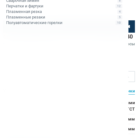
Сварочная химия
8
Перчатки и фартуки
12
Плазменная резка
4
Плазменные резаки
5
Полуавтоматические горелки
10
Посмотрите товар онлайн
Сверло корончатое по металлу TCT Bohre 47х40
Код товара: КБ010425
Отзывы
Вопросы
Bohre
Ø сверления, мм
47
Характеристики
Все характеристики
Тип
Сверло с напаянными твердосплавными
сверла:
пластинами TCT
Ø сверления:
47 мм
↕ сверления:
40 мм