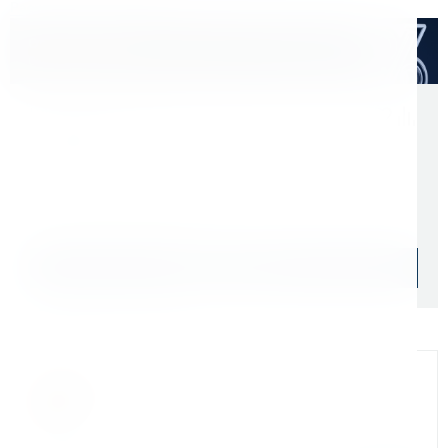
Расходные материалы
Оптом дешевле
Скидки для оптовых покупателей
Цена с учетом НДС 22%
7 487 ₽
Начислим: 749 бонусов
Уточняйте наличие
Подобрать аналог
Официальный дилер
Мы на связи
Бандюк Алла
Менеджер по продажам г. Москва