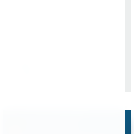
ОАО "РЖД" Центральная
АО "Купавинское ППЖТ"
дирекция пути. Структурное
подразделение. Октябрьская
дирекция по ремонту пути
"ПУТЬРЕМ". Структурное
подразделение Путевая
Машинная Станция №88.
Остались вопросы?
Свяжитесь с нами, мы поможем подобрать