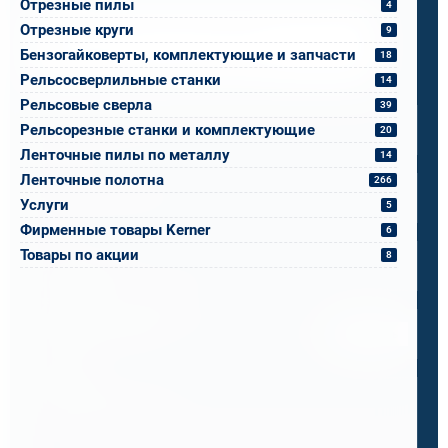
Отрезные пилы
4
Напишите, что вам нужно сверлить, отпилить
Отрезные круги
9
или монтировать
- мы предложим
Бензогайковерты, комплектующие и запчасти
18
оборудование, которое справится.
Рельсосверлильные станки
14
Имя
*
Рельсовые сверла
39
Рельсорезные станки и комплектующие
20
Ленточные пилы по металлу
14
Телефон
*
Ленточные полотна
266
Услуги
5
Фирменные товары Kerner
6
Email
*
Товары по акции
8
Спецификация или реквизиты
Прикрепите файлы
Выбрать
Ваш вопрос