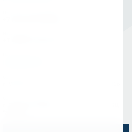
Номер в Санкт-Петербурге
+7 (812) 454-00-80
Номер в Москве
+7 (495) 145-80-40
По любым вопросам:
info@kerner.ru
Офис в Москве
г. Москва, ул Зарайская, д. 21, помещ. 206
Офис в Санкт-Петербурге
г. Санкт-Петербург, ул. Седова, д.11А, БЦ
"Эврика"