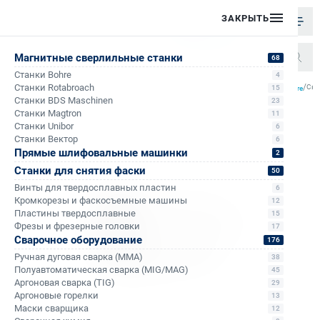
ЗАКРЫТЬ
Магнитные сверлильные станки
68
Станки Bohre
4
/
/
/
/
Станки Rotabroach
Све
15
Главная
Каталог
Корончатые сверла по металлу
Корончатые сверла по металлу Bohre
Станки BDS Maschinen
23
Станки Magtron
11
Станки Unibor
6
Станки Вектор
6
Прямые шлифовальные машинки
2
Станки для снятия фаски
50
Винты для твердосплавных пластин
6
Кромкорезы и фаскосъемные машины
12
Пластины твердосплавные
15
Фрезы и фрезерные головки
17
Сварочное оборудование
176
Ручная дуговая сварка (MMA)
38
Полуавтоматическая сварка (MIG/MAG)
45
Аргоновая сварка (TIG)
29
Аргоновые горелки
13
Маски сварщика
12