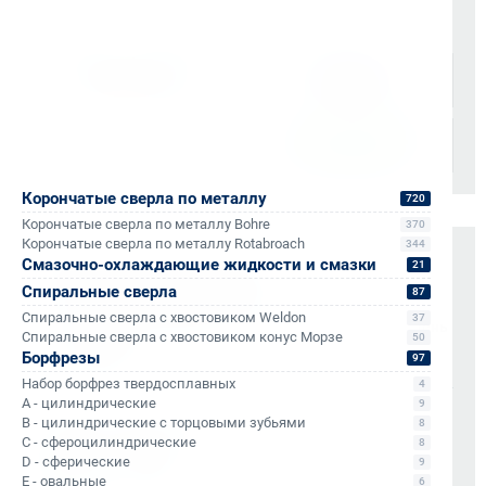
Доставка осуществляется через проверенные
транспортные компании:
Корончатые сверла по металлу
720
Корончатые сверла по металлу Bohre
370
Корончатые сверла по металлу Rotabroach
344
Смазочно-охлаждающие жидкости и смазки
Оплата и документы
21
Спиральные сверла
87
НДС 22% включен во все счета
Спиральные сверла с хвостовиком Weldon
37
Мгновенные документы: Счёт-фактура и УПД в день
Спиральные сверла с хвостовиком конус Морзе
50
отгрузки
Борфрезы
97
Отсрочка платежа (для постоянных партнеров)
Набор борфрез твердосплавных
4
A - цилиндрические
9
Также доступно для частных лиц:
B - цилиндрические с торцовыми зубьями
8
Онлайн-оплата без комиссии
C - сфероцилиндрические
8
D - сферические
9
E - овальные
6