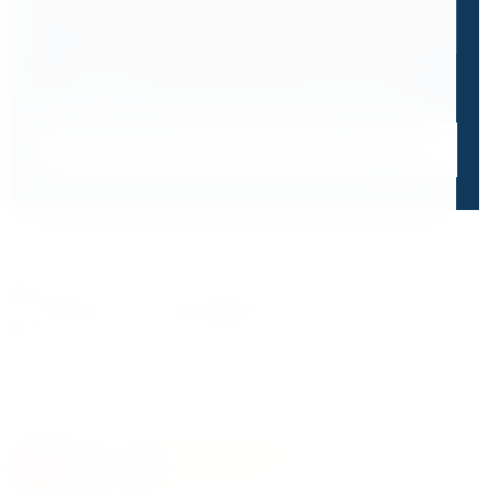
0 / 500
Я ознакомлен и принимаю условия
политики в отношении
обработки персональных данных
и
пользовательского
соглашения
Получить консультацию специалиста
Дорожим своей репутацией,
и ценим ваше доверие
О чем говорят отзывы и высокие оценки наших
клиентов
4.8
На основе 47 оценок