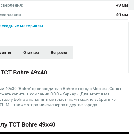
 сверления:
49 мм
 сверления:
40 мм
асходные материалы
менты
Отзывы
Вопросы
TCT Bohre 49х40
49х30 "Bohre" производителя Bohre в городе Москва, Санкт-
можете купить в компании ООО «Кернер». Для этого вам
металлу Bohre с напаянными пластинами можно забрать из
001. Мы также отправляем сверла в другие города
лу TCT Bohre 49х40