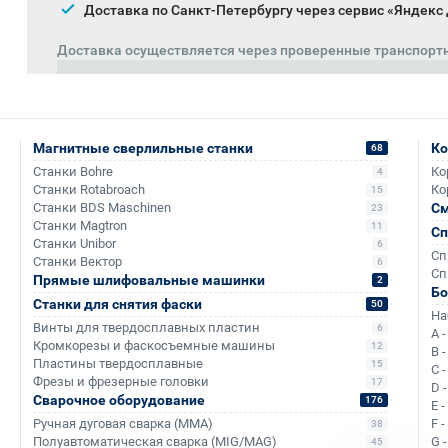
Доставка по Санкт-Петербургу через сервис «Яндекс
Доставка осуществляется через проверенные транспорт
Магнитные сверлильные станки
Ко
68
Станки Bohre
Ко
4
Станки Rotabroach
Ко
15
Станки BDS Maschinen
См
23
Станки Magtron
11
Сп
Станки Unibor
6
Сп
Станки Вектор
6
Сп
Прямые шлифовальные машинки
2
Аналоги и похожие товары
Б
Станки для снятия фаски
50
На
Винты для твердосплавных пластин
6
A 
Кромкорезы и фаскосъемные машины
12
B 
Пластины твердосплавные
15
C 
+1 607
+749
Фрезы и фрезерные головки
17
D 
Сварочное оборудование
176
E 
Ручная дуговая сварка (MMA)
F 
38
Полуавтоматическая сварка (MIG/MAG)
G 
45