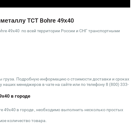
 металлу TCT Bohre 49х40
hre 49х40 по всей территории России и СНГ транспортными
сы груза. Подробную информацию о стоимости доставки и сроках
 наших менеджеров в чате на сайте или по телефону 8 (800) 333-
9х40 в городе
re 49х40 в городе , необходимо выполнить несколько простых
мое количество товара.