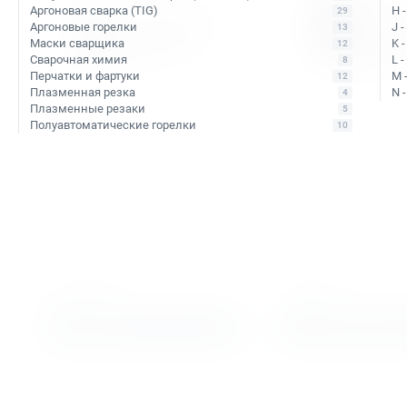
Аргоновая сварка (TIG)
H 
29
Аргоновые горелки
J 
13
Маски сварщика
K 
12
Сварочная химия
L 
8
Перчатки и фартуки
M 
12
Плазменная резка
N 
4
Плазменные резаки
5
Полуавтоматические горелки
10
Арт. КБ010551
Арт. КБ010426
Сверло корончатое по
Сверло корончатое
металлу TCT Bohre 48х110
металлу TCT Bohre 
В наличии: 1 шт.
Уточняйте наличие
Тип сверла:
Сверло с напаянными
Тип сверла:
Сверло с напаянн
твердосплавными пластинами TCT
твердосплавными пластинами
Ø сверления:
48 мм
Ø сверления:
48 мм
↕ сверления:
110 мм
↕ сверления:
40 мм
16 068 ₽
7 487 ₽
В корзину
Подобрать ан