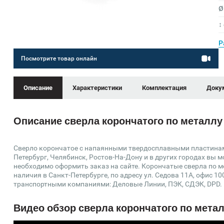
Ø
↕
Р
Посмотрите товар онлайн
Описание
Характеристики
Комплектация
Доку
Описание сверла корончатого по металлу 
Сверло корончатое с напаянными твердосплавными пластинами 
Петербург, Челябинск, Ростов-На-Дону и в других городах вы 
необходимо оформить заказ на сайте. Корончатые сверла по 
наличия в Санкт-Петербурге, по адресу ул. Седова 11А, офис 1
транспортными компаниями: Деловые Линии, ПЭК, СДЭК, DPD.
Видео обзор сверла корончатого по метал