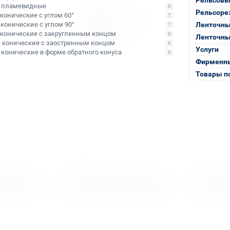
- пламевидные
6
Рельсоре
- конические с углом 60°
7
- конические с углом 90°
Ленточны
7
- конические с закругленным концом
6
Ленточны
- конические с заостренным концом
6
Услуги
- конические в форме обратного конуса
6
Фирменны
Товары п
Арт. КБ010471
Арт. КБ0003
 по
Сверло корончатое по
Сверло ко
48х40
металлу TCT Bohre 48х55
металлу T
В наличии: 101 шт.
В наличии:
ыми
Тип сверла:
Сверло с напаянными
Тип сверла:
Св
 TCT
твердосплавными пластинами TCT
твердосплавн
Ø сверления:
48 мм
Ø сверления:
1
↕ сверления:
55 мм
↕ сверления:
5
7 946 ₽
30 151 
алог
В корзину
В корз