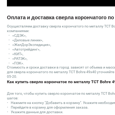
Оплата и доставка сверла корончатого по
Осуществляем доставку сверла корончатого по металлу TCT Bo
компаниями:
«СДЭК»,
«Деловые линии»,
«ЖелДорЭкспедиция»,
«Автотрейдинг»,
«КИТ»,
«РАТЭК»,
«ПЭК».
Стоимость и сроки доставки в город зависят от объема и мас
для сверла корончатого по металлу TCT Bohre 49х40 уточняйте у
05-20.
Как купить сверло корончатое по металлу TCT Bohre 4
Для того, чтобы купить сверло корончатое по металлу TCT Boh
шагов:
Нажмите на кнопку "Добавить в корзину". Укажите необходи
Перейдите в корзину для оформления заказа.
Укажите данные для доставки.