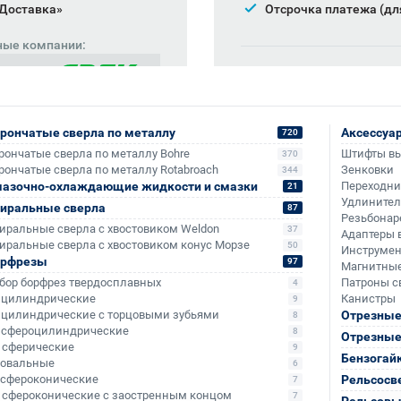
 Доставка»
Отсрочка платежа (дл
ные компании:
Также доступно для частн
Онлайн-оплата без комис
рончатые сверла по металлу
Аксессуа
720
рончатые сверла по металлу Bohre
Штифты в
370
рончатые сверла по металлу Rotabroach
Зенковки
344
азочно-охлаждающие жидкости и смазки
Переходн
21
Удлините
иральные сверла
87
Резьбонар
иральные сверла с хвостовиком Weldon
37
Адаптеры 
иральные сверла с хвостовиком конус Морзе
50
Инструмен
орфрезы
97
Магнитные
бор борфрез твердосплавных
Патроны с
4
- цилиндрические
Канистры
9
- цилиндрические с торцовыми зубьями
Отрезные
8
- сфероцилиндрические
8
Отрезные
+795
+3 015
- сферические
9
Бензогай
- овальные
6
- сфероконические
Рельсосв
7
- сфероконические с заостренным концом
7
Рельсовы