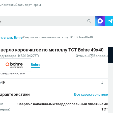
ы
Контакты
Стать партнером
/
Сверло корончатое по металлу TCT Bohre 49х40
 металлу Bohre
верло корончатое по металлу TCT Bohre 49х40
од товара: КБ010427
Отзывы
Вопросы
Bohre
 сверления, мм
49
арактеристики
Все характеристики
ип
Сверло с напаянными твердосплавными пластинами
верла:
TCT