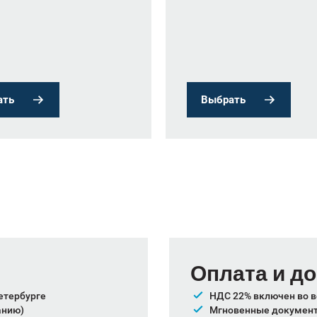
ать
Выбрать
Оплата и д
етербурге
НДС 22% включен во в
анию)
Мгновенные документы