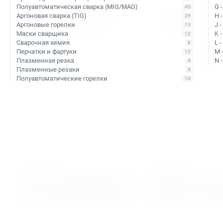
Полуавтоматическая сварка (MIG/MAG)
G 
45
Аргоновая сварка (TIG)
H 
29
Аргоновые горелки
J 
13
Маски сварщика
K 
12
Сварочная химия
L 
8
Перчатки и фартуки
M 
12
Плазменная резка
N 
4
Плазменные резаки
5
Полуавтоматические горелки
10
Арт. КБ006814
Арт. КБ006744
Сверло корончатое по
Сверло корончатое
металлу HSS Rotabroach 16х50
металлу TCT Rotabro
RAPL 160
CWC 24
В наличии: 11 шт.
Уточняйте наличие
Тип сверла:
Сверло из быстрорежущей стали
Тип сверла:
Сверло с напаянн
HSS
твердосплавными пластинами
Ø сверления:
16 мм
Ø сверления:
24 мм
↕ сверления:
50 мм
↕ сверления:
30 мм
2 912 ₽
3 840 ₽
В корзину
Подобрать ан