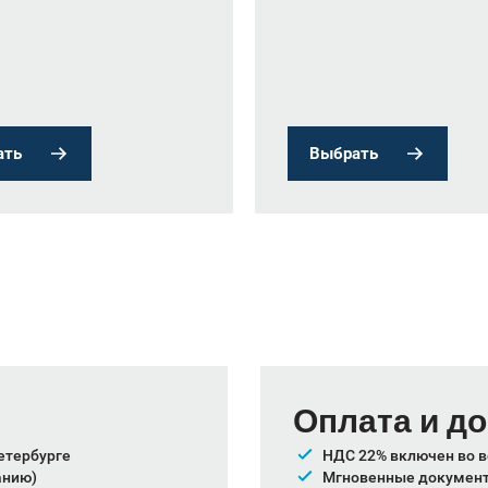
ать
Выбрать
Оплата и д
етербурге
НДС 22% включен во в
анию)
Мгновенные документы