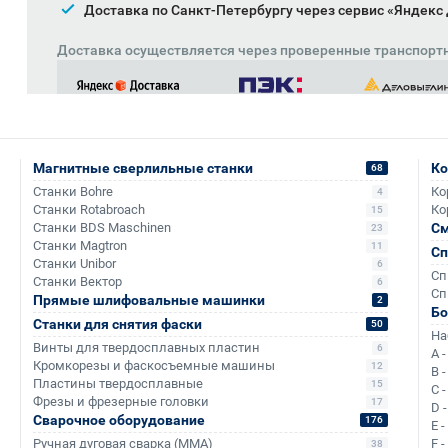
Доставка по Санкт-Петербургу через сервис «Яндекс
Доставка осуществляется через проверенные транспорт
Магнитные сверлильные станки
Ко
68
Станки Bohre
Ко
4
Станки Rotabroach
Ко
15
Станки BDS Maschinen
См
23
Станки Magtron
11
Сп
Станки Unibor
6
Сп
Станки Вектор
6
Аналоги и похожие товары
Сп
Прямые шлифовальные машинки
2
Б
Станки для снятия фаски
50
На
Винты для твердосплавных пластин
6
A 
Кромкорезы и фаскосъемные машины
12
B 
+291
+384
Пластины твердосплавные
15
C 
Фрезы и фрезерные головки
17
D 
Сварочное оборудование
176
E 
Ручная дуговая сварка (MMA)
F 
38