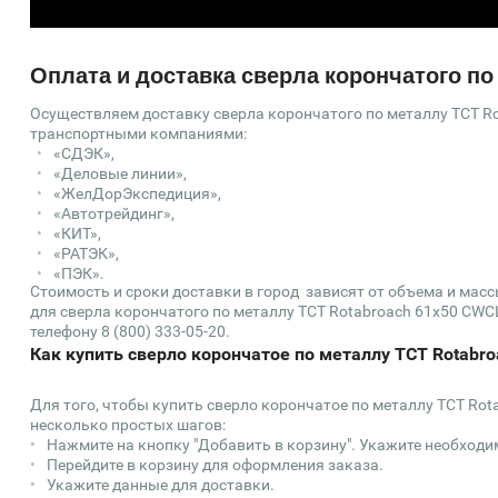
Оплата и доставка сверла корончатого по
Осуществляем доставку сверла корончатого по металлу TCT Ro
транспортными компаниями:
«СДЭК»,
«Деловые линии»,
«ЖелДорЭкспедиция»,
«Автотрейдинг»,
«КИТ»,
«РАТЭК»,
«ПЭК».
Стоимость и сроки доставки в город зависят от объема и мас
для сверла корончатого по металлу TCT Rotabroach 61х50 CWCL
телефону 8 (800) 333-05-20.
Как купить сверло корончатое по металлу TCT Rotabro
Для того, чтобы купить сверло корончатое по металлу TCT Rot
несколько простых шагов:
Нажмите на кнопку "Добавить в корзину". Укажите необходи
Перейдите в корзину для оформления заказа.
Укажите данные для доставки.