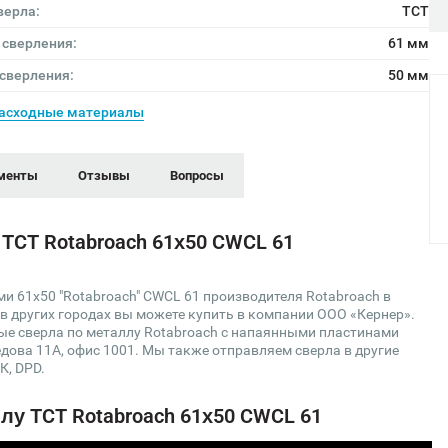
верла:
TCT
 сверления:
61 мм
 сверления:
50 мм
асходные материалы
менты
Отзывы
Вопросы
TCT Rotabroach 61х50 CWCL 61
 61х50 "Rotabroach" CWCL 61 производителя Rotabroach в
 в других городах вы можете купить в компании ООО «Кернер».
ые сверла по металлу Rotabroach с напаянными пластинами
едова 11А, офис 1001. Мы также отправляем сверла в другие
К, DPD.
лу TCT Rotabroach 61х50 CWCL 61