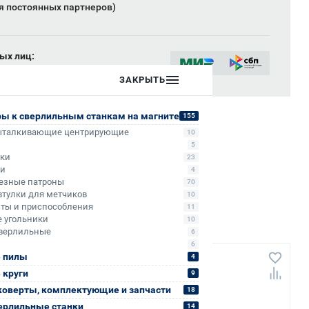
я постоянных партнеров)
ых лиц:
сии
ЗАКРЫТЬ
ры к сверлильным станкам на магните
155
ыталкивающие центрирующие
10
5
ики
23
ли
4
езные патроны
70
втулки для метчиков
10
ты и приспособления
11
 угольники
10
верлильные
6
6
 пилы
4
+4 006
 круги
9
коверты, комплектующие и запчасти
18
ерлильные станки
14