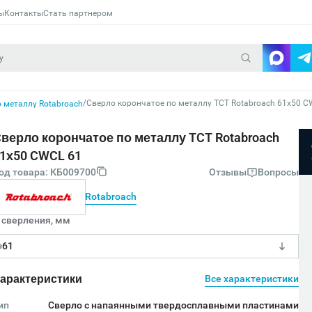
ы
Контакты
Стать партнером
/
Сверло корончатое по металлу TCT Rotabroach 61х50 C
 металлу Rotabroach
верло корончатое по металлу TCT Rotabroach
1х50 CWCL 61
од товара: КБ009700
Отзывы
Вопросы
Rotabroach
 сверления, мм
61
арактеристики
Все характеристики
ип
Сверло с напаянными твердосплавными пластинами