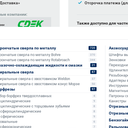
 Доставка»
Отсрочка платежа (дл
ные компании:
Также доступно для частн
Онлайн-оплата без комис
рончатые сверла по металлу
Аксессуа
720
рончатые сверла по металлу Bohre
Штифты в
370
рончатые сверла по металлу Rotabroach
Зенковки
344
азочно-охлаждающие жидкости и смазки
Переходн
21
Удлините
иральные сверла
87
Резьбонар
иральные сверла с хвостовиком Weldon
37
Адаптеры 
иральные сверла с хвостовиком конус Морзе
50
Инструмен
орфрезы
97
Магнитные
бор борфрез твердосплавных
Патроны с
4
- цилиндрические
Канистры
9
- цилиндрические с торцовыми зубьями
Отрезные
8
+3 999
+384
- сфероцилиндрические
8
Отрезные
- сферические
9
Бензогай
- овальные
6
- сфероконические
Рельсосв
7