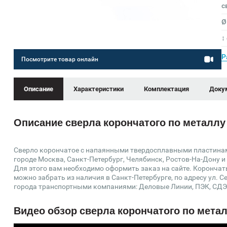
с
Ø
↕
Р
Посмотрите товар онлайн
Описание
Характеристики
Комплектация
Доку
Описание сверла корончатого по металлу 
Сверло корончатое с напаянными твердосплавными пластинами
городе Москва, Санкт-Петербург, Челябинск, Ростов-На-Дону и
Для этого вам необходимо оформить заказ на сайте. Корончат
можно забрать из наличия в Санкт-Петербурге, по адресу ул. С
города транспортными компаниями: Деловые Линии, ПЭК, СДЭ
Видео обзор сверла корончатого по метал