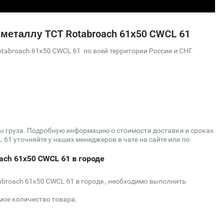
 металлу TCT Rotabroach 61х50 CWCL 61
tabroach 61х50 CWCL 61 по всей территории России и СНГ
сы груза. Подробную информацию о стоимости доставки и сроках
 61 уточняйте у наших менеджеров в чате на сайте или по
ach 61х50 CWCL 61 в городе
abroach 61х50 CWCL 61 в городе , необходимо выполнить
мое количество товара.