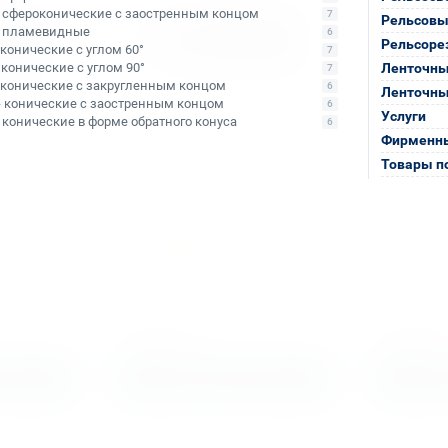
- сфероконические с заостренным концом
7
Рельсовы
- пламевидные
6
Рельсоре
- конические с углом 60°
7
- конические с углом 90°
Ленточны
7
- конические с закругленным концом
6
Ленточны
- конические с заостренным концом
6
Услуги
- конические в форме обратного конуса
6
Фирменны
Товары п
Арт. КБ009876
Арт. КБ0067
 по
Сверло корончатое по
Сверло ко
ach 24х30
металлу TCT Rotabroach
металлу T
65х100 CWCX 65
CWC 25
Уточняйте наличие
Уточняйте
ыми
Тип сверла:
Сверло с напаянными
Тип сверла:
Св
 TCT
твердосплавными пластинами TCT
твердосплавн
Ø сверления:
65 мм
Ø сверления:
2
↕ сверления:
100 мм
↕ сверления:
3
39 991 ₽
3 840 ₽
алог
Подобрать аналог
Под