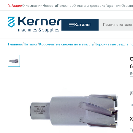
% Акции
О компании
Новости
Полезное
Оплата и доставка
Гарантия
Отзыв
Каталог
/
/
/
Главная
Каталог
Корончатые сверла по металлу
Корончатые сверла по
С
6
К
Ø
Х
Т