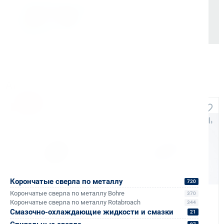
Также доступно для частных лиц:
Онлайн-оплата без комиссии
Аналоги и похожие товары
Хит продаж
Корончатые сверла по металлу
720
Корончатые сверла по металлу Bohre
370
Арт. КБ001536
Арт. КБ001524
Корончатые сверла по металлу Rotabroach
344
Сверло рельсовое
Сверло рельсовое
Смазочно-охлаждающие жидкости и смазки
21
корончатое Bohre d22
корончатое Bohre d28