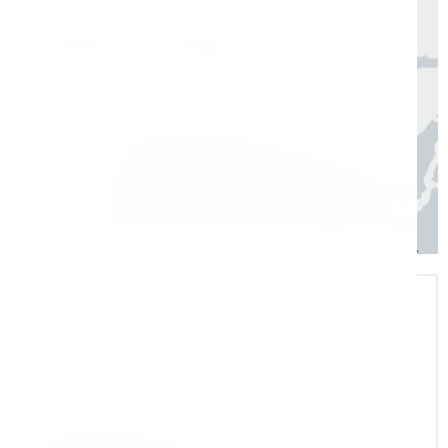
Москва, Санкт-Петербург
1 день
Регионы
3–7 дней
Экспертная поддержка
Помогаем на всех этапах: в выборе и
внедрении оборудования в рабочие
процессы