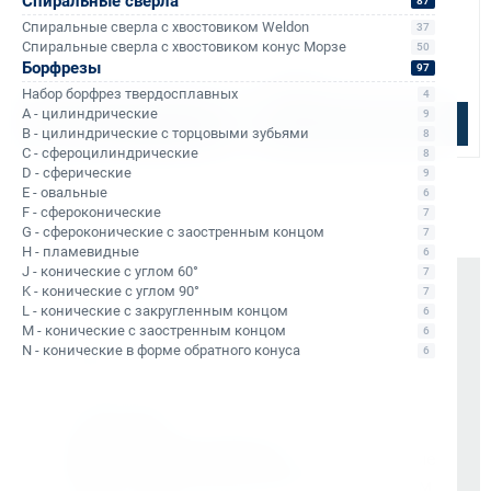
Спиральные сверла
87
покрытие TiAlN
В наличии: 92 шт.
Ожидаем: 08 сентября
Спиральные сверла с хвостовиком Weldon
37
↕ сверления:
30 мм
↕ сверления:
30 мм
Спиральные сверла с хвостовиком конус Морзе
50
Диаметр сверления:
22 мм
Диаметр сверления:
28 мм
Борфрезы
97
5 900 ₽
6 300 ₽
Набор борфрез твердосплавных
4
A - цилиндрические
9
В корзину
Узнать о поступлении
B - цилиндрические с торцовыми зубьями
8
C - сфероцилиндрические
8
D - сферические
9
E - овальные
6
F - сфероконические
7
G - сфероконические с заостренным концом
7
H - пламевидные
6
J - конические с углом 60°
7
K - конические с углом 90°
Почему выбирают Kerner
7
L - конические с закругленным концом
6
M - конические с заостренным концом
6
Держим курс
, а не гоняемся за цифрами
N - конические в форме обратного конуса
6
На рынке -
9 лет
Vessel (Япония)
- партнёр все эти годы
Rotabroach (Великобритания)
- эксклюзивные
дилеры с самого начала. Никаких серых схем