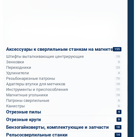
Менеджер по продажам
Напишите, что вам нужно сверлить, отпилить
или монтировать
- мы предложим
оборудование, которое справится.
Имя
*
Аксессуары к сверлильным станкам на магните
155
Штифты выталкивающие центрирующие
10
Зенковки
5
Переходники
Телефон
*
23
Удлинители
4
Резьбонарезные патроны
70
Адаптеры втулки для метчиков
10
Email
*
Инструменты и приспособления
11
Магнитные угольники
10
Патроны сверлильные
6
Канистры
6
Спецификация или реквизиты
Отрезные пилы
4
Отрезные круги
Прикрепите файлы
Выбрать
9
Бензогайковерты, комплектующие и запчасти
18
Ваш вопрос
Рельсосверлильные станки
14