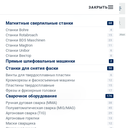
ЗАКРЫТЬ
Магнитные сверлильные станки
68
Станки Bohre
4
/
/
/
Станки Rotabroach
Сверло рельсовое корончатое Rotabroach d30 SCRWC
15
Главная
Каталог
Рельсовые сверла
Станки BDS Maschinen
23
Станки Magtron
11
Станки Unibor
6
Станки Вектор
6
Прямые шлифовальные машинки
2
Станки для снятия фаски
50
Винты для твердосплавных пластин
6
Кромкорезы и фаскосъемные машины
12
Пластины твердосплавные
15
Фрезы и фрезерные головки
17
Сварочное оборудование
176
Ручная дуговая сварка (MMA)
38
Полуавтоматическая сварка (MIG/MAG)
45
Аргоновая сварка (TIG)
29
Аргоновые горелки
13
Маски сварщика
12