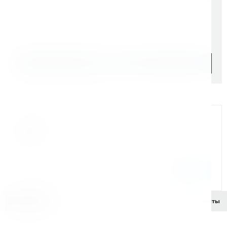
7 700 ₽
Уточняйте наличие
Подобрать аналог
Официальный дилер
Мы на связи
Бандюк Алла
Менеджер по продажам г. Москва
243@kerner.ru
8 (800) 333-05-20 доб. 243
Описание
Характеристики
Комплектация
Документы