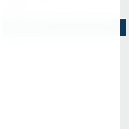
г. Санкт-Петербург, ул. Седова, д.11А, БЦ
"Эврика"
Напишите нам
О Нас
О компании
Информация
Отзывы
Реквизиты
Контакты
Покупателям
Доставка и оплата
Стать партнёром
Программа лояльности
Вопрос-ответ
Гарантия и возврат
Статьи
Популярные категории