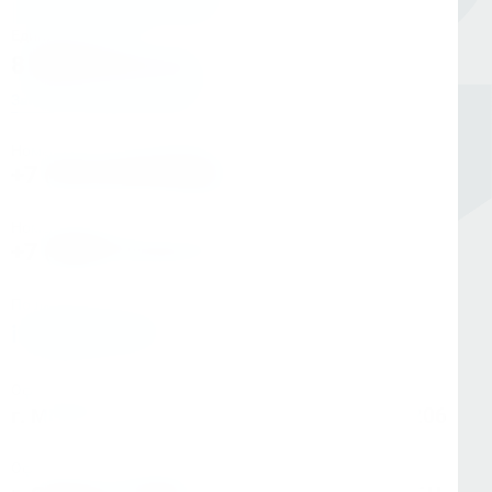
Единый номер
8 (800) 333-05-20
Заказать обратный звонок
Номер в Санкт-Петербурге
+7 (812) 454-00-80
Номер в Москве
+7 (495) 145-80-40
По любым вопросам:
info@kerner.ru
Офис в Москве
г. Москва, ул Зарайская, д. 21, помещ. 206
Офис в Санкт-Петербурге