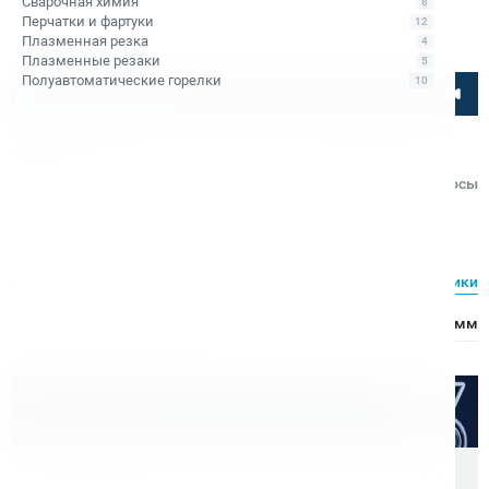
Сварочная химия
8
Перчатки и фартуки
12
Плазменная резка
4
Плазменные резаки
5
Полуавтоматические горелки
10
Посмотрите товар онлайн
Сверло рельсовое корончатое Rotabroach d30
SCRWC30
Код товара: КБ001491
Отзывы
Вопросы
Rotabroach
Характеристики
Все характеристики
Диаметр сверления:
30 мм
Расходные материалы
Оптом дешевле
Скидки для оптовых покупателей
Цена с учетом НДС 22%