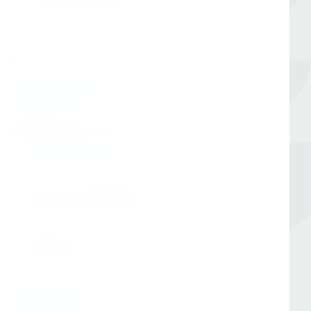
Оборудование для сверления и металлообработки
Мы в соцсетях
Единый номер
8 (800) 333-05-20
Заказать обратный звонок
Номер в Санкт-Петербурге
+7 (812) 454-00-80
Номер в Москве
+7 (495) 145-80-40
По любым вопросам:
info@kerner.ru