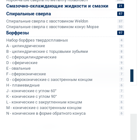
Смазочно-охлаждающие жидкости и смазки
21
Спиральные сверла
87
Спиральные сверла с хвостовиком Weldon
37
Спиральные сверла с хвостовиком конус Морзе
50
Борфрезы
Арт. КБ011453
Арт. КБ011101
97
Набор угольников магнитных
Угольник магнитный Bohre
Набор борфрез твердосплавных
4
Bohre 45/90/135 градусов, 4,5кг
М1000 45/90 градусов, 7кг
A - цилиндрические
9
-2 шт, 11,5кг -2 шт, 11,5кг -2 шт
B - цилиндрические с торцовыми зубьями
8
В наличии: 1745 шт.
В наличии: 46 шт.
C - сфероцилиндрические
8
1 046 ₽
1 141 ₽
D - сферические
9
E - овальные
6
F - сфероконические
7
В корзину
В корзину
G - сфероконические с заостренным концом
7
H - пламевидные
6
J - конические с углом 60°
7
K - конические с углом 90°
7
L - конические с закругленным концом
6
M - конические с заостренным концом
6
N - конические в форме обратного конуса
6
Почему выбирают Kerner
Держим курс
, а не гоняемся за цифрами