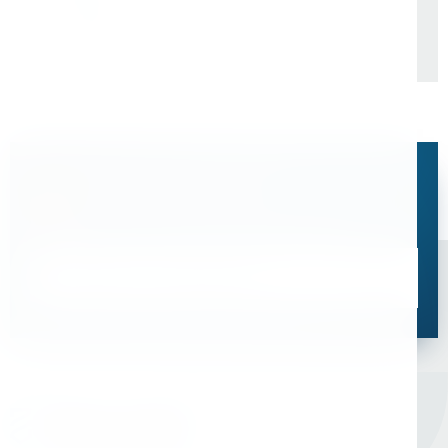
дирекция по ремонту пути
"ПУТЬРЕМ". Структурное
подразделение Путевая
Машинная Станция №88.
Остались вопросы?
Свяжитесь с нами, мы поможем подобрать
оптимальное решение для ваших задач
Связаться со специалистом