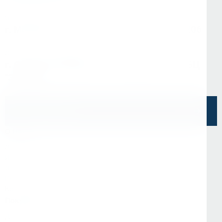
Офис в Москве
г. Москва, ул Зарайская, д. 21, помещ. 206
Офис в Санкт-Петербурге
г. Санкт-Петербург, ул. Седова, д.11А, БЦ
"Эврика"
Напишите нам
О Нас
О компании
Информация
Отзывы
Реквизиты
Контакты
Покупателям
Доставка и оплата