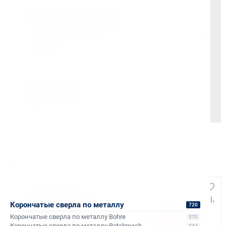
Оплата и документы
НДС 22% включен во все счета
Мгновенные документы: Счёт-фактура и УПД в день
отгрузки
Отсрочка платежа (для постоянных партнеров)
Также доступно для частных лиц:
Онлайн-оплата без комиссии
Аналоги и похожие товары
+105
+114
Корончатые сверла по металлу
720
Корончатые сверла по металлу Bohre
370
Корончатые сверла по металлу Rotabroach
344