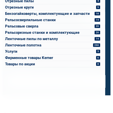
Отрезные пилы
4
Отрезные круги
9
Спецификация или реквизиты
Бензогайковерты, комплектующие и запчасти
18
Прикрепите файлы
Выбрать
Рельсосверлильные станки
14
Рельсовые сверла
39
Ваш вопрос
Рельсорезные станки и комплектующие
20
Ленточные пилы по металлу
14
Ленточные полотна
266
Услуги
5
0 / 500
Фирменные товары Kerner
6
Я ознакомлен и принимаю условия
политики в отношении
Товары по акции
8
обработки персональных данных
и
пользовательского
соглашения
Получить консультацию специалиста