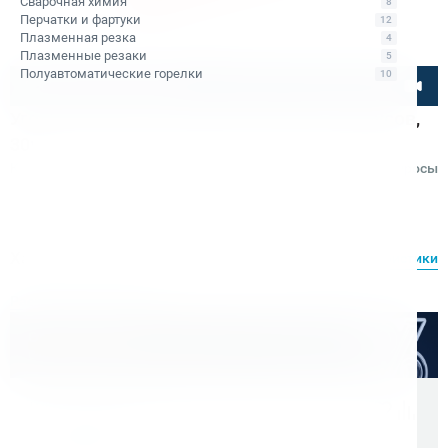
Сварочная химия
8
Перчатки и фартуки
12
Плазменная резка
4
Плазменные резаки
5
Полуавтоматические горелки
10
Посмотрите товар онлайн
Угольник магнитный Bohre M7500 90 градусов,
30кг
Код товара: КБ011106
Отзывы
Вопросы
Bohre
Характеристики
Все характеристики
Расходные материалы
Оптом дешевле
Скидки для оптовых покупателей
Цена с учетом НДС 22%
10 453 ₽