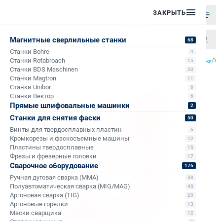
ЗАКРЫТЬ
Магнитные сверлильные станки
68
Станки Bohre
4
/
/
/
/
Станки Rotabroach
Уг
15
Главная
Каталог
Аксессуары к сверлильным станкам на магните
Магнитные угольники
Станки BDS Maschinen
23
Станки Magtron
11
Станки Unibor
6
Станки Вектор
6
Прямые шлифовальные машинки
2
Станки для снятия фаски
50
Винты для твердосплавных пластин
6
Кромкорезы и фаскосъемные машины
12
Пластины твердосплавные
15
Фрезы и фрезерные головки
17
Сварочное оборудование
176
Ручная дуговая сварка (MMA)
38
Полуавтоматическая сварка (MIG/MAG)
45
Аргоновая сварка (TIG)
29
Аргоновые горелки
13
Маски сварщика
12