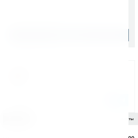
Начислим: 1 045 бонусов
Уточняйте наличие
Подобрать аналог
Официальный дилер
Мы на связи
Бандюк Алла
Менеджер по продажам г. Москва
243@kerner.ru
8 (800) 333-05-20 доб. 243
Описание
Характеристики
Комплектация
Документы