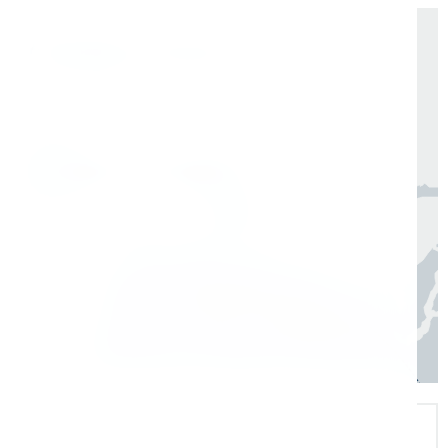
Доставка по России от 1 дня
Организуем быструю отгрузку и доставку
по всей России в согласованные сроки
Москва, Санкт-Петербург
1 день
Регионы
3–7 дней