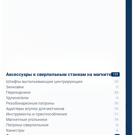
Теперь ПМС-88 рекомендует его всем
подразделениям РЖД.
Бандюк Алла
Менеджер по продажам
Напишите, что вам нужно сверлить, отпилить
или монтировать
- мы предложим
Аксессуары к сверлильным станкам на магните
155
оборудование, которое справится.
Штифты выталкивающие центрирующие
10
Имя
*
Зенковки
5
Переходники
23
Удлинители
4
Резьбонарезные патроны
70
Телефон
*
Адаптеры втулки для метчиков
10
Инструменты и приспособления
11
Магнитные угольники
10
Патроны сверлильные
6
Email
*
Канистры
6