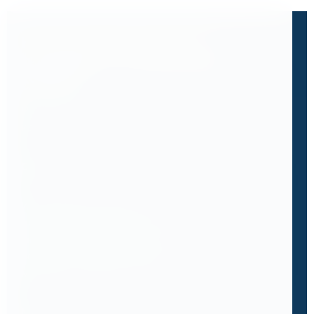
Не нашли готовый ответ?
Расскажите, что вам нужно
сделать.
Часто клиенты приходят к нам с запросом,
которого нет в каталоге.
Одна из таких историй с компанией ПМС-88:
Им нужен был мобильный сверлильный станок
для тяжёлых условий - мосты,
металлоконструкции, работа на высоте. Они
боялись, что лёгкий станок будет слабым, а
мощный - слишком тяжёлым.
Мы показали им Rotabroach Commando 40 с