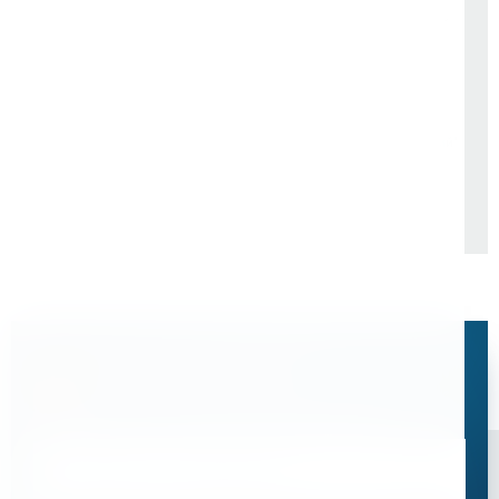
ООО «Трудовой десант»
ООО "Сибирский завод
металлических конструкций"
Остались вопросы?
Свяжитесь с нами, мы поможем подобрать
оптимальное решение для ваших задач
Связаться со специалистом