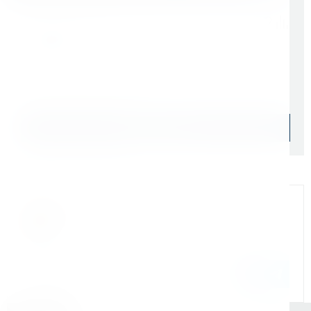
Цена с учетом НДС 22%
4 200 ₽
Начислим: 420 бонусов
Уточняйте наличие
Подобрать аналог
Официальный дилер
Мы на связи
Бандюк Алла
Менеджер по продажам г. Москва
243@kerner.ru
8 (800) 333-05-20 доб. 243