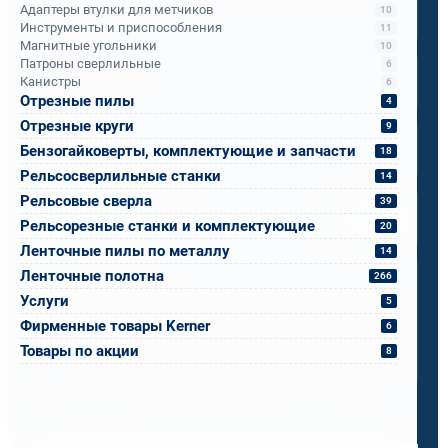
Адаптеры втулки для метчиков
10
Инструменты и приспособления
11
Магнитные угольники
10
Телефон
*
Патроны сверлильные
6
Канистры
6
Отрезные пилы
4
Email
*
Отрезные круги
9
Бензогайковерты, комплектующие и запчасти
18
Рельсосверлильные станки
14
Спецификация или реквизиты
Рельсовые сверла
39
Прикрепите файлы
Выбрать
Рельсорезные станки и комплектующие
20
Ленточные пилы по металлу
14
Ваш вопрос
Ленточные полотна
266
Услуги
5
Фирменные товары Kerner
6
Товары по акции
8
0 / 500
Я ознакомлен и принимаю условия
политики в отношении
обработки персональных данных
и
пользовательского
соглашения