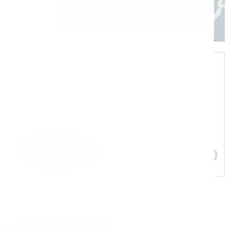
Экспертная поддержка
Помогаем на всех этапах: в выборе и
внедрении оборудования в рабочие
процессы
Задать вопрос
Поставляем оборудование для
ведущих компаний