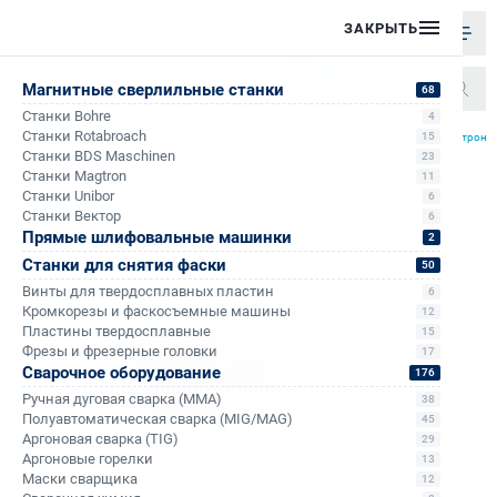
ЗАКРЫТЬ
Магнитные сверлильные станки
68
Станки Bohre
4
/
/
/
Станки Rotabroach
15
Главная
Каталог
Аксессуары к сверлильным станкам на магните
Резьбонарезные патроны
Станки BDS Maschinen
23
Станки Magtron
11
Станки Unibor
6
Станки Вектор
6
Прямые шлифовальные машинки
2
Станки для снятия фаски
50
Винты для твердосплавных пластин
6
Кромкорезы и фаскосъемные машины
12
Пластины твердосплавные
15
Фрезы и фрезерные головки
17
Сварочное оборудование
176
Ручная дуговая сварка (MMA)
38
Полуавтоматическая сварка (MIG/MAG)
45
Аргоновая сварка (TIG)
29
Аргоновые горелки
13
Маски сварщика
12