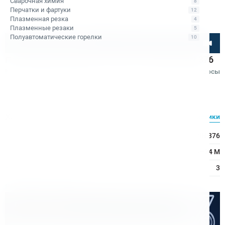
Сварочная химия
8
Перчатки и фартуки
12
Плазменная резка
4
Плазменные резаки
5
Полуавтоматические горелки
10
Посмотрите товар онлайн
Патрон резьбонарезной Bohre КМ3 M24 DIN 376
Код товара: КБ011166
Отзывы
Вопросы
Bohre
Характеристики
Все характеристики
Тип оборудования:
Патрон резьбонарезной DIN 376
Ø метчика:
24–24 М
Конус Морзе:
3
Расходные материалы
Оптом дешевле
Скидки для оптовых покупателей