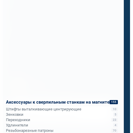
корончатыми свёрлами Bohre.
Итог за месяц испытаний: надёжность,
мобильность и скорость, о которой они не
подозревали.
Теперь ПМС-88 рекомендует его всем
подразделениям РЖД.
Бандюк Алла
Менеджер по продажам
Аксессуары к сверлильным станкам на магните
155
Напишите, что вам нужно сверлить, отпилить
Штифты выталкивающие центрирующие
10
или монтировать
- мы предложим
Зенковки
5
оборудование, которое справится.
Переходники
23
Удлинители
4
Имя
*
Резьбонарезные патроны
70