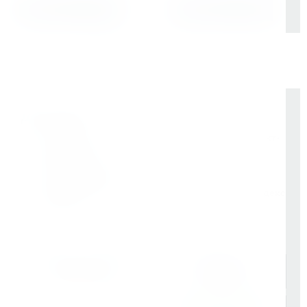
Выбрать
Выбрать
Доставка
Бесплатно до терминала «Деловые Линии» в Санкт-
Петербурге
Отправка в регионы РФ через любые ТК (по
согласованию)
Доставка по Санкт-Петербургу через сервис «Яндекс
Доставка»
Доставка осуществляется через проверенные
транспортные компании: