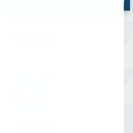
Оборудование для сверления и металлообработки
Мы в соцсетях
Единый номер
8 (800) 333-05-20
Заказать обратный звонок
Номер в Санкт-Петербурге
+7 (812) 454-00-80