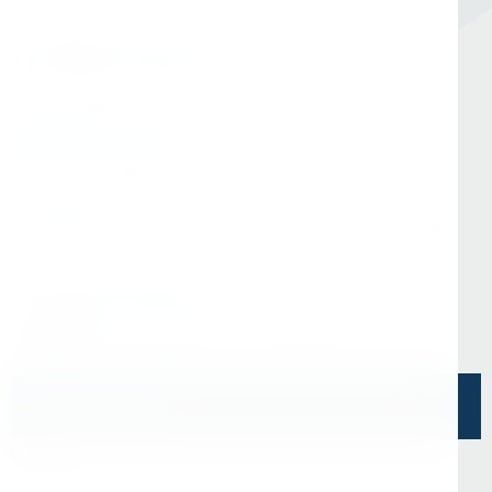
Номер в Москве
+7 (495) 145-80-40
По любым вопросам:
info@kerner.ru
Офис в Москве
г. Москва, ул Зарайская, д. 21, помещ. 206
Офис в Санкт-Петербурге
г. Санкт-Петербург, ул. Седова, д.11А, БЦ
"Эврика"
Напишите нам
О Нас
О компании