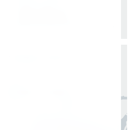
+
В наличии запасные части
+
Техническое обслуживание
+
Удаленная бесплатная консультация мастера
Доставка по России от 1 дня
Организуем быструю отгрузку и доставку
по всей России в согласованные сроки
Москва, Санкт-Петербург
1 день
Регионы
3–7 дней