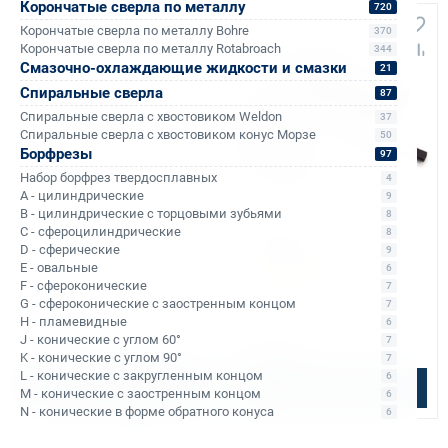
Корончатые сверла по металлу
720
+420
Корончатые сверла по металлу Bohre
370
Корончатые сверла по металлу Rotabroach
344
Смазочно-охлаждающие жидкости и смазки
21
Спиральные сверла
87
Спиральные сверла с хвостовиком Weldon
37
Спиральные сверла с хвостовиком конус Морзе
50
Борфрезы
97
Набор борфрез твердосплавных
4
A - цилиндрические
9
Арт. КБ003640
Арт. КБ011168
B - цилиндрические с торцовыми зубьями
8
Реверсивный
Патрон резьбонарезной Bohre
C - сфероцилиндрические
8
резьбонарезной патрон М2-
КМ3 M30 DIN 376
D - сферические
9
М7 (GGZ-2/7R / J467) с
E - овальные
6
В наличии: 12 шт.
оправкой КМ1 и КМ3
Тип оборудования:
Патрон
F - сфероконические
7
Уточняйте наличие
резьбонарезной DIN 376
G - сфероконические с заостренным концом
7
Ø метчика:
30–30 М
Ø метчика:
2–7 М
H - пламевидные
6
Конус Морзе:
3
Конус Морзе:
1 и 3
J - конические с углом 60°
7
4 200 ₽
27 000 ₽
K - конические с углом 90°
7
L - конические с закругленным концом
6
В корзину
Подобрать аналог
M - конические с заостренным концом
6
N - конические в форме обратного конуса
6