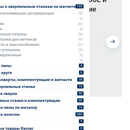
ры к сверлильным станкам на магните
155
 и
комплектующие
ыталкивающие центрирующие
10
5
ики
23
ли
4
езные патроны
70
втулки для метчиков
10
ты и приспособления
11
 угольники
10
верлильные
6
6
 пилы
4
 круги
9
коверты, комплектующие и запчасти
18
Выбрать
ерлильные станки
14
е сверла
39
зные станки и комплектующие
20
е пилы по металлу
14
е полотна
266
5
е товары Kerner
6