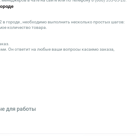
менеджеров в чате на сайте или по телефону 8 (800) 333-05-20.
городе
2 в городе , необходимо выполнить несколько простых шагов:
мое количество товара.
аказ.
ми. Он ответит на любые ваши вопросы касаемо заказа,
ые для работы
очно-
Бензогайковерт