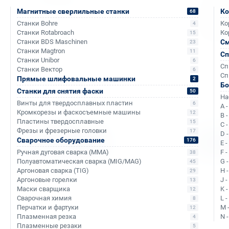
Магнитные сверлильные станки
Ко
68
охла
Станки Bohre
Ко
4
жидко
Станки Rotabroach
Ко
15
Станки BDS Maschinen
См
23
Станки Magtron
11
Сп
Станки Unibor
6
Сп
Станки Вектор
6
Сп
Прямые шлифовальные машинки
2
Б
Станки для снятия фаски
50
На
Винты для твердосплавных пластин
6
A 
Кромкорезы и фаскосъемные машины
12
B 
Пластины твердосплавные
15
C 
Фрезы и фрезерные головки
17
D 
Сварочное оборудование
176
Выбрать
Выбр
E 
Ручная дуговая сварка (MMA)
F 
38
Полуавтоматическая сварка (MIG/MAG)
G 
45
Аргоновая сварка (TIG)
H 
29
Аргоновые горелки
J 
13
Маски сварщика
K 
12
Сварочная химия
L 
8
Перчатки и фартуки
M 
12
Плазменная резка
N 
4
Плазменные резаки
5