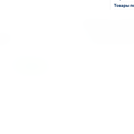
Товары п
Оплата и д
етербурге
НДС 22% включен во в
анию)
Мгновенные документы
 Доставка»
Отсрочка платежа (дл
ные компании:
Также доступно для частн
Онлайн-оплата без комис