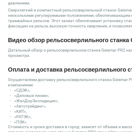
давлением.
Сверхлегкий и компактный рельсосверлильный станок Geisma
несколькими регулируемыми положениями, обеспечивающим 
трамвайных рельсов. Этот захват обеспечивает установку станк
фиксацию на рельсе, высокую точность сверления, и позволяет
Видео обзор рельсосверлильного станка 
Детальный обзор о рельсосверлильном станке Geismar PR2 нахо
просмотра.
Оплата и доставка рельсосверлильного ст
Осуществляем доставку рельсосверлильного станка Geismar P
компаниями:
«СДЭК»,
«Деловые линии»,
«ЖелДорЭкспедиция»,
«Автотрейдинг»,
«КИТ»,
«РАТЭК»,
«ПЭК».
Стоимость и сроки доставки в город зависят от объема и мас