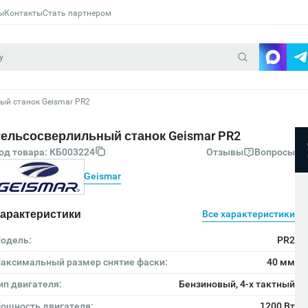
ы
Контакты
Стать партнером
ый станок Geismar PR2
ельсосверлильный станок Geismar PR2
од товара: КБ003224
Отзывы
Вопросы
Geismar
арактеристики
Все характеристики
одель:
PR2
аксимальный размер снятие фаски:
40 мм
ип двигателя:
Бензиновый, 4-х тактный
ощность двигателя:
1200 Вт