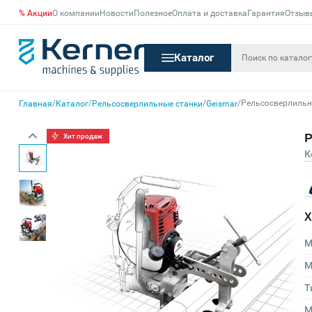
% Акции
О компании
Новости
Полезное
Оплата и доставка
Гарантия
Отзыв
Каталог
/
/
/
/
Рельсосверлильн
Главная
Каталог
Рельсосверлильные станки
Geismar
Р
Хит продаж
К
Х
М
М
Т
М