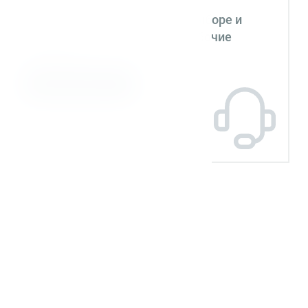
Помогаем на всех этапах: в выборе и
внедрении оборудования в рабочие
процессы
Задать вопрос