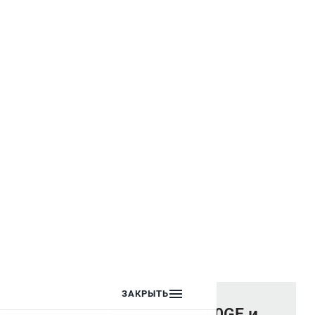
ЗАКРЫТЬ
ы,
VESSEL GT-3500GE и