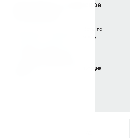
Гарантийное и сервисное
обслуживание
Сервисный центр выполняет работы по
гарантийному и сервисному ремонту.
+
В наличии запасные части
+
Техническое обслуживание
+
Удаленная бесплатная консультация
мастера
Экспертная поддержка