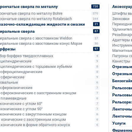
рончатые сверла по металлу
Аксессуа
720
ждающие
комплектующие
рончатые сверла по металлу Bohre
Штифты в
370
сти и смазки
запчасти
рончатые сверла по металлу Rotabroach
Зенковки
344
азочно-охлаждающие жидкости и смазки
Переходн
21
Удлините
иральные сверла
87
Резьбонар
иральные сверла с хвостовиком Weldon
37
Адаптеры 
иральные сверла с хвостовиком конус Морзе
50
Инструмен
орфрезы
97
Магнитные
бор борфрез твердосплавных
Патроны с
4
- цилиндрические
Канистры
9
- цилиндрические с торцовыми зубьями
Отрезные
8
- сфероцилиндрические
8
Отрезные
- сферические
9
Бензогай
ать
Выбрать
- овальные
6
- сфероконические
Рельсосв
7
- сфероконические с заостренным концом
7
Рельсовы
- пламевидные
6
Рельсоре
- конические с углом 60°
7
- конические с углом 90°
Ленточны
7
- конические с закругленным концом
6
Ленточны
- конические с заостренным концом
6
Услуги
- конические в форме обратного конуса
6
Фирменны