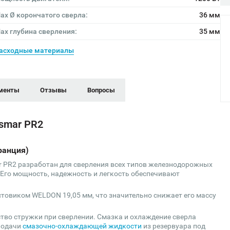
ах Ø корончатого сверла:
36 мм
ах глубина сверления:
35 мм
асходные материалы
менты
Отзывы
Вопросы
smar PR2
ранция)
r PR2 разработан для сверления всех типов железнодорожных
Его мощность, надежность и легкость обеспечивают
стовиком WELDON 19,05 мм, что значительно снижает его массу
тво стружки при сверлении. Смазка и охлаждение сверла
подачи
смазочно-охлаждающей жидкости
из резервуара под