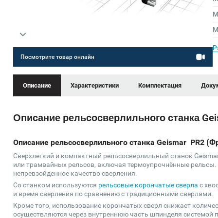
М
М
Р
Посмотрите товар онлайн
Описание
Характеристики
Комплектация
Доку
Описание рельсосверлильного станка Gei
Описание рельсосверлильного станка Geismar PR2 (Ф
Сверхлегкий и компактный рельсосверлильный станок Geisma
или трамвайных рельсов, включая термоупрочнённые рельсы. 
непревзойденное качество сверления.
Со станком используются
рельсовые корончатые сверла
с хво
и время сверления по сравнению с традиционными сверлами.
Кроме того, использование корончатых сверл снижает количес
осуществляются через внутреннюю часть шпинделя системой 