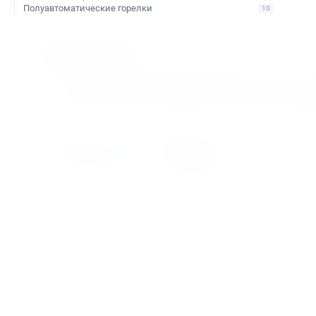
Полуавтоматические горелки
10
Доставка
Бесплатно до терминала «Деловые Линии» в Санкт-П
Отправка в регионы РФ через любые ТК (по согласов
Доставка по Санкт-Петербургу через сервис «Яндекс
Доставка осуществляется через проверенные транспорт