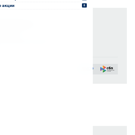
о акции
8
окументы
се счета
: Счёт-фактура и УПД в день отгрузки
я постоянных партнеров)
ых лиц:
сии