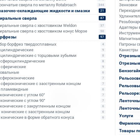
рончатые сверла по металлу Rotabroach
Зенковки
344
азочно-охлаждающие жидкости и смазки
Переходн
21
Удлините
иральные сверла
87
Резьбонар
иральные сверла с хвостовиком Weldon
37
Адаптеры 
иральные сверла с хвостовиком конус Морзе
50
Инструмен
орфрезы
97
Магнитные
бор борфрез твердосплавных
Патроны с
4
- цилиндрические
Канистры
9
- цилиндрические с торцовыми зубьями
Отрезные
8
- сфероцилиндрические
8
Отрезные
+795
+3 015
- сферические
9
Бензогай
- овальные
6
- сфероконические
Рельсосв
7
- сфероконические с заостренным концом
7
Рельсовы
- пламевидные
6
Рельсоре
- конические с углом 60°
7
- конические с углом 90°
Ленточны
7
- конические с закругленным концом
6
Ленточны
- конические с заостренным концом
6
Услуги
- конические в форме обратного конуса
6
Фирменны
Товары п