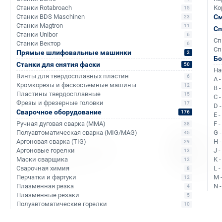
Станки Rotabroach
Ко
15
Станки BDS Maschinen
См
23
Станки Magtron
11
Сп
Станки Unibor
6
Сп
Станки Вектор
6
Сп
Прямые шлифовальные машинки
2
Аналоги и похожие товары
Б
Станки для снятия фаски
50
На
Винты для твердосплавных пластин
6
A 
Кромкорезы и фаскосъемные машины
12
B 
Пластины твердосплавные
15
C 
+1 607
+749
Фрезы и фрезерные головки
17
D 
Сварочное оборудование
176
E 
Ручная дуговая сварка (MMA)
F 
38
Полуавтоматическая сварка (MIG/MAG)
G 
45
Аргоновая сварка (TIG)
H 
29
Аргоновые горелки
J 
13
Маски сварщика
K 
12
Сварочная химия
L 
8
Перчатки и фартуки
M 
12
Плазменная резка
N 
4
Плазменные резаки
5
Полуавтоматические горелки
10