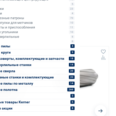
5
ики
23
ли
4
езные патроны
70
втулки для метчиков
10
ты и приспособления
11
 угольники
10
верлильные
6
6
 пилы
4
 круги
+1 607
9
коверты, комплектующие и запчасти
18
ерлильные станки
14
е сверла
39
зные станки и комплектующие
20
е пилы по металлу
14
е полотна
266
5
е товары Kerner
6
о акции
8