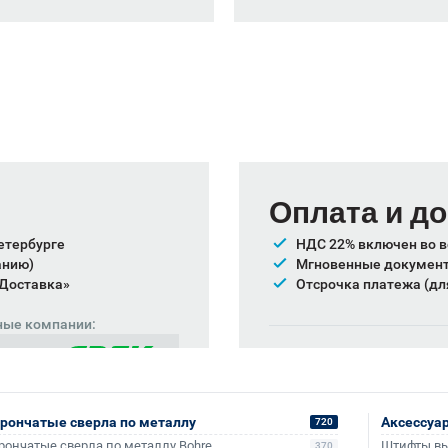
Оплата и д
етербурге
НДС 22% включен во в
анию)
Мгновенные документы
 Доставка»
Отсрочка платежа (дл
ные компании:
Также доступно для частн
Онлайн-оплата без комис
рончатые сверла по металлу
Аксессуа
720
рончатые сверла по металлу Bohre
Штифты в
370