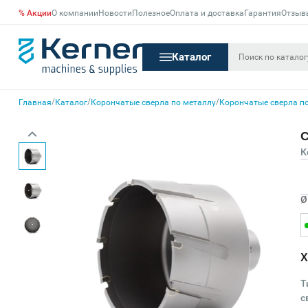
% Акции
О компании
Новости
Полезное
Оплата и доставка
Гарантия
Отзыв
Каталог
/
/
/
Главная
Каталог
Корончатые сверла по металлу
Корончатые сверла по
С
К
Ø
Х
Т
с