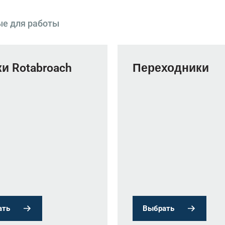
ые для работы
и Rotabroach
Переходники
ать
Выбрать