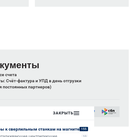
окументы
се счета
: Счёт-фактура и УПД в день отгрузки
я постоянных партнеров)
ых лиц:
ЗАКРЫТЬ
сии
ры к сверлильным станкам на магните
155
ыталкивающие центрирующие
10