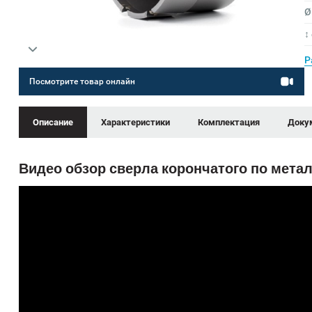
Ø
↕
Р
Посмотрите товар онлайн
Описание
Характеристики
Комплектация
Доку
Видео обзор сверла корончатого по метал