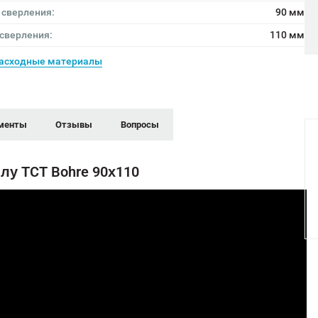
 сверления:
90 мм
 сверления:
110 мм
асходные материалы
менты
Отзывы
Вопросы
лу TCT Bohre 90х110