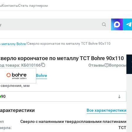
ы
Контакты
Стать партнером
/
Сверло корончатое по металлу TCT Bohre 90х110
 металлу Bohre
верло корончатое по металлу TCT Bohre 90х110
од товара: КБ010166
Отзывы
Вопросы
Bohre
 сверления, мм
90
арактеристики
Все характеристики
ип
Сверло с напаянными твердосплавными пластинами
верла:
TCT