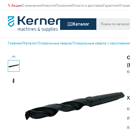
% Акции
О компании
Новости
Полезное
Оплата и доставка
Гарантия
Отзыв
Каталог
/
/
/
Главная
Каталог
Спиральные сверла
Спиральные сверла с хвостовико
С
(
К
Х
К
Ø
Х