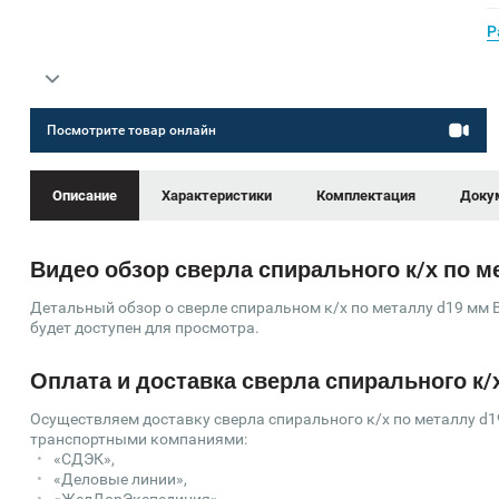
Р
Посмотрите товар онлайн
Описание
Характеристики
Комплектация
Доку
Видео обзор сверла спирального к/х по ме
Детальный обзор о сверле спиральном к/х по металлу d19 мм B
будет доступен для просмотра.
Оплата и доставка сверла спирального к/х
Осуществляем доставку сверла спирального к/х по металлу d1
транспортными компаниями:
«СДЭК»,
«Деловые линии»,