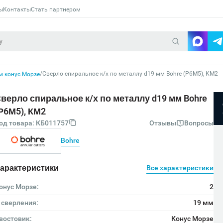
ы
Контакты
Стать партнером
/
Сверло спиральное к/х по металлу d19 мм Bohre (Р6М5), КМ2
м конус Морзе
верло спиральное к/х по металлу d19 мм Bohre
Р6М5), КМ2
од товара: КБ011757
Отзывы
Вопросы
Bohre
арактеристики
Все характеристики
онус Морзе:
2
 сверления:
19 мм
востовик:
Конус Морзе