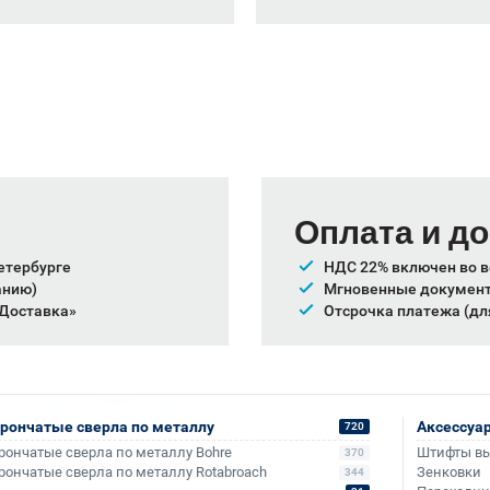
Оплата и д
етербурге
НДС 22% включен во в
анию)
Мгновенные документы
 Доставка»
Отсрочка платежа (дл
ные компании:
Также доступно для частн
Онлайн-оплата без комис
рончатые сверла по металлу
Аксессуа
720
рончатые сверла по металлу Bohre
Штифты в
370
рончатые сверла по металлу Rotabroach
Зенковки
344