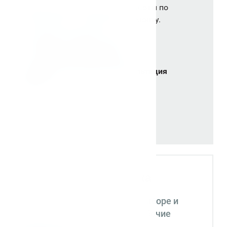
Сервисный центр выполняет работы по
гарантийному и сервисному ремонту.
+
В наличии запасные части
+
Техническое обслуживание
+
Удаленная бесплатная консультация
мастера
Экспертная поддержка
Помогаем на всех этапах: в выборе и
внедрении оборудования в рабочие
процессы