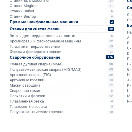
Станки BDS Maschinen
См
23
Станки Magtron
11
Сп
Станки Unibor
6
Сп
Станки Вектор
6
Сп
Прямые шлифовальные машинки
2
Б
Станки для снятия фаски
50
На
Аналоги и похожие товары
Винты для твердосплавных пластин
6
A 
Кромкорезы и фаскосъемные машины
12
B 
Пластины твердосплавные
15
C 
Фрезы и фрезерные головки
17
D 
Сварочное оборудование
176
E 
Ручная дуговая сварка (MMA)
F 
38
Полуавтоматическая сварка (MIG/MAG)
G 
45
Аргоновая сварка (TIG)
H 
29
Аргоновые горелки
J 
13
Маски сварщика
K 
12
Сварочная химия
L 
8
Перчатки и фартуки
M 
12
Плазменная резка
N 
4
Плазменные резаки
5
Полуавтоматические горелки
10