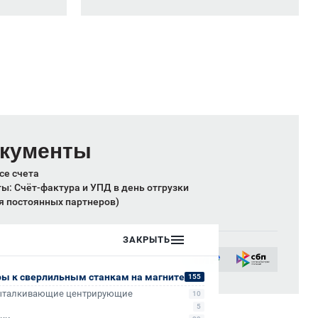
окументы
се счета
: Счёт-фактура и УПД в день отгрузки
я постоянных партнеров)
ЗАКРЫТЬ
ых лиц:
сии
ры к сверлильным станкам на магните
155
ыталкивающие центрирующие
10
5