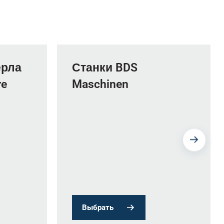
ерла
Станки BDS
re
Maschinen
Выбрать