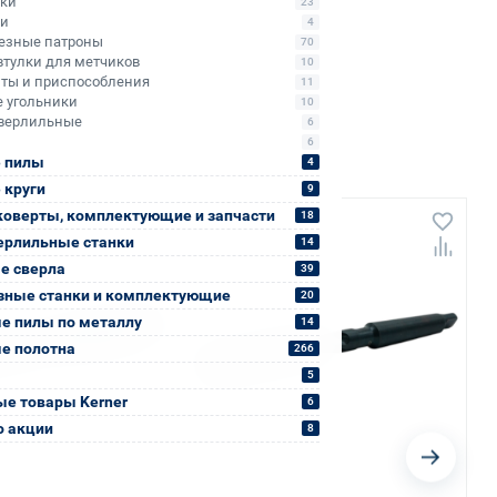
ики
23
ли
4
езные патроны
70
втулки для метчиков
10
ты и приспособления
11
 угольники
10
верлильные
6
6
 пилы
4
 круги
9
коверты, комплектующие и запчасти
18
ерлильные станки
14
е сверла
39
зные станки и комплектующие
20
е пилы по металлу
14
е полотна
266
5
е товары Kerner
6
о акции
8