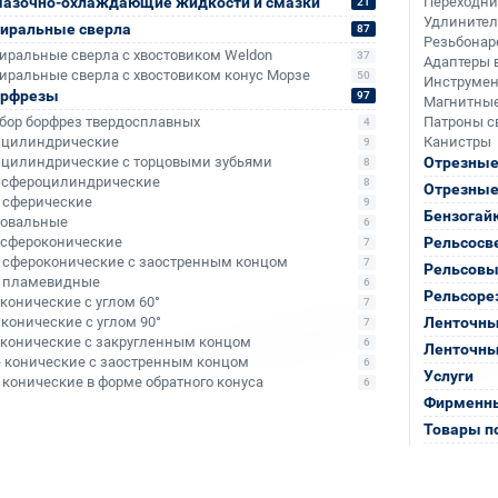
азочно-охлаждающие жидкости и смазки
Переходн
21
Удлините
иральные сверла
87
Резьбонар
иральные сверла с хвостовиком Weldon
37
Адаптеры 
иральные сверла с хвостовиком конус Морзе
50
Инструмен
орфрезы
97
Магнитные
бор борфрез твердосплавных
Патроны с
4
- цилиндрические
Канистры
9
- цилиндрические с торцовыми зубьями
Отрезные
8
- сфероцилиндрические
8
Отрезные
- сферические
9
Бензогай
- овальные
6
- сфероконические
Рельсосв
7
- сфероконические с заостренным концом
7
Рельсовы
- пламевидные
6
Рельсоре
- конические с углом 60°
7
- конические с углом 90°
Ленточны
7
- конические с закругленным концом
6
Ленточны
- конические с заостренным концом
6
Услуги
- конические в форме обратного конуса
6
Фирменны
Товары п