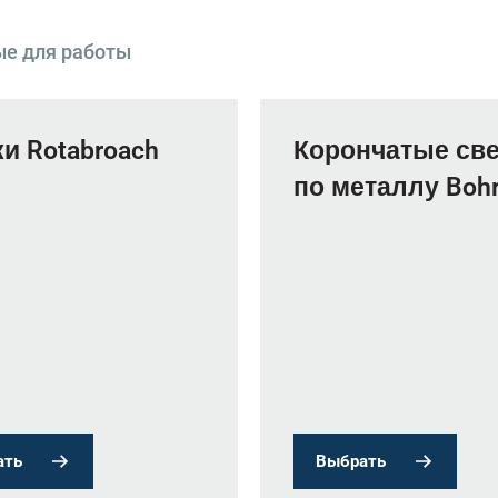
ые для работы
и Rotabroach
Корончатые св
по металлу Boh
ать
Выбрать