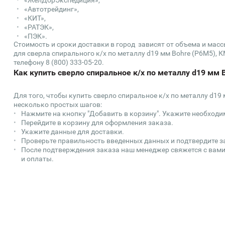
«ЖелДорЭкспедиция»,
«Автотрейдинг»,
«КИТ»,
«РАТЭК»,
«ПЭК».
Стоимость и сроки доставки в город зависят от объема и мас
для сверла спирального к/х по металлу d19 мм Bohre (Р6М5), К
телефону 8 (800) 333-05-20.
Как купить сверло спиральное к/х по металлу d19 мм 
Для того, чтобы купить сверло спиральное к/х по металлу d19
несколько простых шагов:
Нажмите на кнопку "Добавить в корзину". Укажите необходи
Перейдите в корзину для оформления заказа.
Укажите данные для доставки.
Проверьте правильность введенных данных и подтвердите з
После подтверждения заказа наш менеджер свяжется с вами
и оплаты.