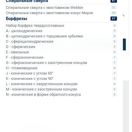
Спиральные сверла
87
Арт. КБ011749
Арт. КБ011750
Спиральные сверла с хвостовиком Weldon
37
Сверло спиральное к/х по
Сверло спиральное к/х по
Спиральные сверла с хвостовиком конус Морзе
50
металлу d11 мм Bohre (Р6М5),
металлу d12 мм Bohre (Р6М5),
Борфрезы
97
КМ1
КМ1
В наличии: 25 шт.
В наличии: 12 шт.
Набор борфрез твердосплавных
4
A - цилиндрические
9
726 ₽
741 ₽
B - цилиндрические с торцовыми зубьями
8
C - сфероцилиндрические
8
В корзину
В корзину
D - сферические
9
E - овальные
6
F - сфероконические
7
G - сфероконические с заостренным концом
7
H - пламевидные
6
J - конические с углом 60°
7
K - конические с углом 90°
7
L - конические с закругленным концом
6
M - конические с заостренным концом
Почему выбирают Kerner
6
N - конические в форме обратного конуса
6
Держим курс
, а не гоняемся за цифрами
На рынке -
9 лет
Vessel (Япония)
- партнёр все эти годы