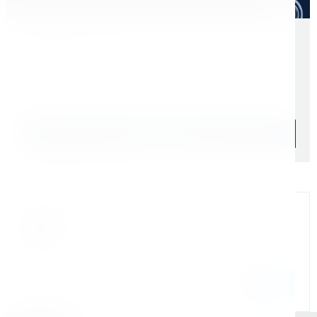
Скидки для оптовых покупателей
Цена с учетом НДС 22%
1 344 ₽
Уточняйте наличие
Подобрать аналог
Официальный дилер
Мы на связи
Бандюк Алла
Менеджер по продажам г. Москва
243@kerner.ru
8 (800) 333-05-20 доб. 243