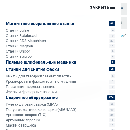
ЗАКРЫТЬ
Магнитные сверлильные станки
68
Станки Bohre
4
/
/
/
/
Станки Rotabroach
Све
15
Главная
Каталог
Спиральные сверла
Спиральные сверла с хвостовиком конус Морзе
Станки BDS Maschinen
23
Станки Magtron
11
Станки Unibor
6
Станки Вектор
6
Прямые шлифовальные машинки
2
Станки для снятия фаски
50
Винты для твердосплавных пластин
6
Кромкорезы и фаскосъемные машины
12
Пластины твердосплавные
15
Фрезы и фрезерные головки
17
Сварочное оборудование
176
Ручная дуговая сварка (MMA)
38
Полуавтоматическая сварка (MIG/MAG)
45
Аргоновая сварка (TIG)
29
Аргоновые горелки
13
Маски сварщика
12