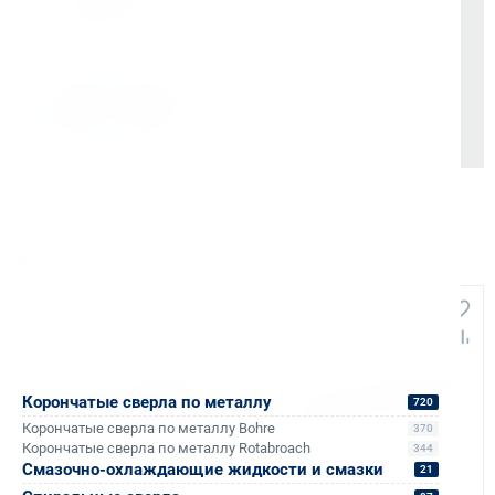
отгрузки
Отсрочка платежа (для постоянных партнеров)
Также доступно для частных лиц:
Онлайн-оплата без комиссии
Аналоги и похожие товары
Корончатые сверла по металлу
720
Корончатые сверла по металлу Bohre
370
Корончатые сверла по металлу Rotabroach
344
Смазочно-охлаждающие жидкости и смазки
21