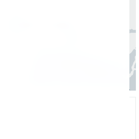
по всей России в согласованные сроки
Москва, Санкт-Петербург
1 день
Регионы
3–7 дней
Экспертная поддержка
Помогаем на всех этапах: в выборе и
внедрении оборудования в рабочие
процессы