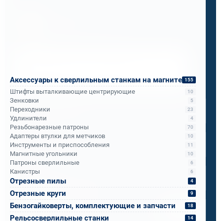
Бандюк Алла
Менеджер по продажам
Напишите, что вам нужно сверлить, отпилить
или монтировать
- мы предложим
оборудование, которое справится.
Аксессуары к сверлильным станкам на магните
155
Штифты выталкивающие центрирующие
10
Имя
*
Зенковки
5
Переходники
23
Удлинители
4
Резьбонарезные патроны
70
Телефон
*
Адаптеры втулки для метчиков
10
Инструменты и приспособления
11
Магнитные угольники
10
Email
*
Патроны сверлильные
6
Канистры
6
Отрезные пилы
4
Отрезные круги
9
Спецификация или реквизиты
Бензогайковерты, комплектующие и запчасти
18
Прикрепите файлы
Выбрать
Рельсосверлильные станки
14