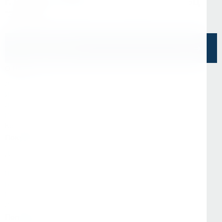
г. Санкт-Петербург, ул. Седова, д.11А, БЦ
"Эврика"
Напишите нам
О Нас
О компании
Информация
Отзывы
Реквизиты
Контакты
Покупателям
Доставка и оплата
Стать партнёром
Программа лояльности
Вопрос-ответ
Гарантия и возврат
Статьи
Популярные категории