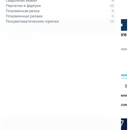
Сварочная химия
8
Перчатки и фартуки
12
Плазменная резка
4
Плазменные резаки
5
Полуавтоматические горелки
10
Посмотрите товар онлайн
Сверло спиральное к/х по металлу d20 мм Bohre
(Р6М5), КМ2
Код товара: КБ011758
Отзывы
Вопросы
Bohre
Характеристики
Все характеристики
Конус Морзе:
2
Ø сверления:
20 мм
Хвостовик:
Конус Морзе
Расходные материалы
Оптом дешевле