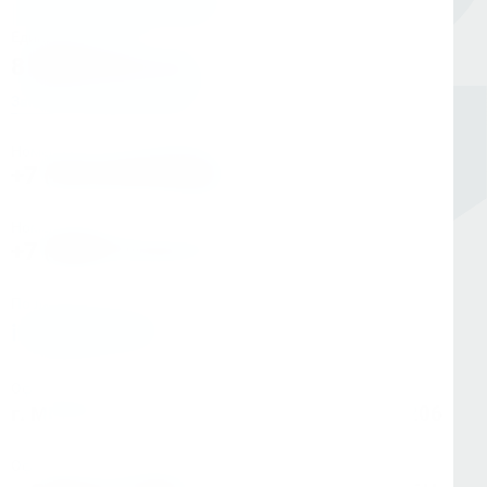
Единый номер
8 (800) 333-05-20
Заказать обратный звонок
Номер в Санкт-Петербурге
+7 (812) 454-00-80
Номер в Москве
+7 (495) 145-80-40
По любым вопросам:
info@kerner.ru
Офис в Москве
г. Москва, ул Зарайская, д. 21, помещ. 206
Офис в Санкт-Петербурге