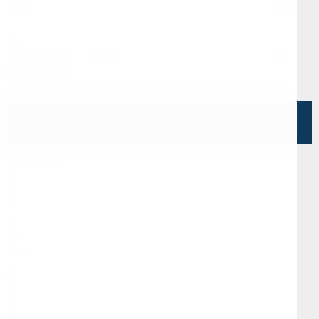
г. Москва, ул Зарайская, д. 21, помещ. 206
Офис в Санкт-Петербурге
г. Санкт-Петербург, ул. Седова, д.11А, БЦ
"Эврика"
Напишите нам
О Нас
О компании
Информация
Отзывы
Реквизиты
Контакты
Покупателям
Доставка и оплата
Стать партнёром
Программа лояльности
Вопрос-ответ