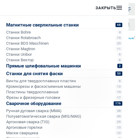
ЗАКРЫТЬ
Магнитные сверлильные станки
68
Станки Bohre
4
/
/
/
/
Станки Rotabroach
П
15
Главная
Каталог
Аксессуары к сверлильным станкам на магните
Патроны сверлильные
Станки BDS Maschinen
23
Станки Magtron
11
Станки Unibor
6
Станки Вектор
6
Прямые шлифовальные машинки
2
Станки для снятия фаски
50
Винты для твердосплавных пластин
6
Кромкорезы и фаскосъемные машины
12
Пластины твердосплавные
15
Фрезы и фрезерные головки
17
Сварочное оборудование
176
Ручная дуговая сварка (MMA)
38
Полуавтоматическая сварка (MIG/MAG)
45
Аргоновая сварка (TIG)
29
Аргоновые горелки
13
Маски сварщика
12