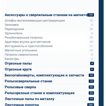
подразделениям РЖД.
Аксессуары к сверлильным станкам на магните
155
Бандюк Алла
Штифты выталкивающие центрирующие
10
Менеджер по продажам
Зенковки
5
Переходники
23
Удлинители
4
Резьбонарезные патроны
70
Напишите, что вам нужно сверлить, отпилить
Адаптеры втулки для метчиков
10
или монтировать
- мы предложим
Инструменты и приспособления
11
оборудование, которое справится.
Магнитные угольники
10
Патроны сверлильные
Имя
*
6
Канистры
6
Отрезные пилы
4
Отрезные круги
9
Телефон
*
Бензогайковерты, комплектующие и запчасти
18
Рельсосверлильные станки
14
Рельсовые сверла
Email
*
39
Рельсорезные станки и комплектующие
20
Ленточные пилы по металлу
14
Спецификация или реквизиты
Ленточные полотна
266