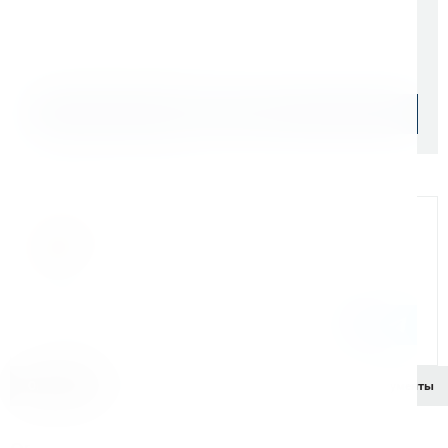
Начислим: 145 бонусов
Уточняйте наличие
Подобрать аналог
Официальный дилер
Мы на связи
Бандюк Алла
Менеджер по продажам г. Москва
243@kerner.ru
8 (800) 333-05-20 доб. 243
Описание
Характеристики
Комплектация
Документы