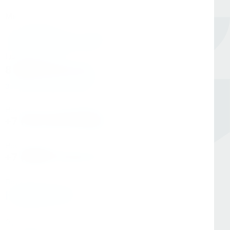
Мы в соцсетях
Единый номер
8 (800) 333-05-20
Заказать обратный звонок
Номер в Санкт-Петербурге
+7 (812) 454-00-80
Номер в Москве
+7 (495) 145-80-40
По любым вопросам:
info@kerner.ru
Офис в Москве