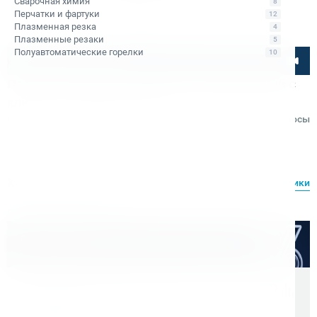
Сварочная химия
8
Перчатки и фартуки
12
Плазменная резка
4
Плазменные резаки
5
Полуавтоматические горелки
10
Посмотрите товар онлайн
Патрон сверлильный Bohre трехкулачковый с
ключом 3-16 мм конус B16
Код товара: КБ000312
Отзывы
Вопросы
Bohre
Характеристики
Все характеристики
Расходные материалы
Оптом дешевле
Скидки для оптовых покупателей
Цена с учетом НДС 22%
1 452 ₽