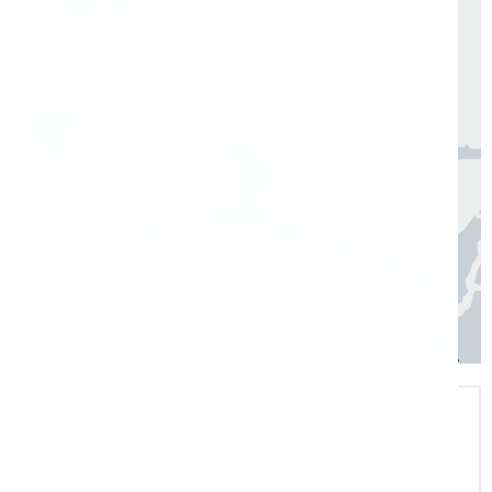
Организуем быструю отгрузку и доставку
по всей России в согласованные сроки
Москва, Санкт-Петербург
1 день
Регионы
3–7 дней
Экспертная поддержка
Помогаем на всех этапах: в выборе и