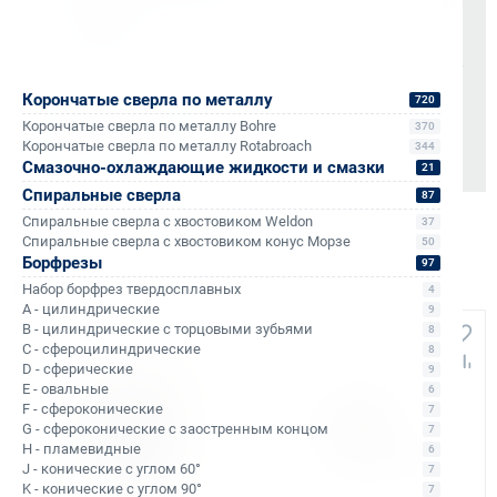
Мгновенные документы: Счёт-фактура и УПД в день
отгрузки
Отсрочка платежа (для постоянных партнеров)
Корончатые сверла по металлу
Также доступно для частных лиц:
720
Онлайн-оплата без комиссии
Корончатые сверла по металлу Bohre
370
Корончатые сверла по металлу Rotabroach
344
Смазочно-охлаждающие жидкости и смазки
21
Спиральные сверла
87
Спиральные сверла с хвостовиком Weldon
37
Спиральные сверла с хвостовиком конус Морзе
50
Борфрезы
97
Аналоги и похожие товары
Набор борфрез твердосплавных
4
A - цилиндрические
9
B - цилиндрические с торцовыми зубьями
8
+103
+98
C - сфероцилиндрические
8
D - сферические
9
E - овальные
6
F - сфероконические
7
G - сфероконические с заостренным концом
7
H - пламевидные
6
J - конические с углом 60°
7
K - конические с углом 90°
7