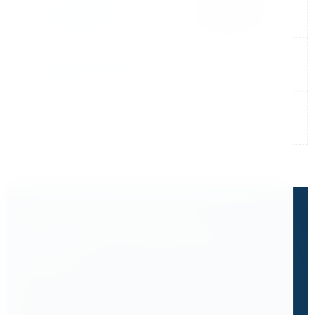
Не нашли готовый ответ?
Расскажите, что вам нужно
сделать.
Часто клиенты приходят к нам с запросом,
которого нет в каталоге.