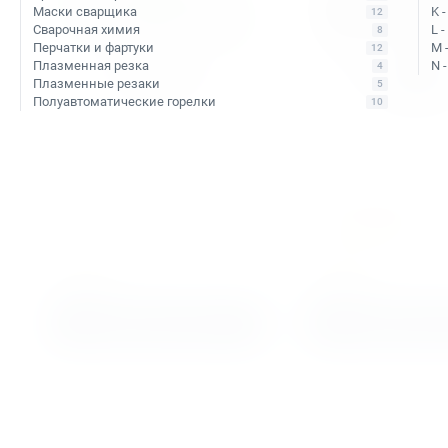
Маски сварщика
K 
12
Сварочная химия
L 
8
Перчатки и фартуки
M 
12
Плазменная резка
N 
4
Плазменные резаки
5
Полуавтоматические горелки
10
Арт. КБ003165
Арт. КБ003163
Диск пильный
Диск пильный по алюминию
универсальный по 
Rotabroach 355х25,4 80T
пластику Rotabroach
RAPB355AL
26T RAPB230MP
Уточняйте наличие
Уточняйте наличие
9 900 ₽
5 800 ₽
Подобрать аналог
Подобрать ан