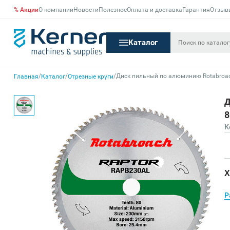
% Акции
О компании
Новости
Полезное
Оплата и доставка
Гарантия
Отзыв
Каталог
/
/
/
Диск пильный по алюминию Rotabroac
Главная
Каталог
Отрезные круги
Д
8
К
Х
Р