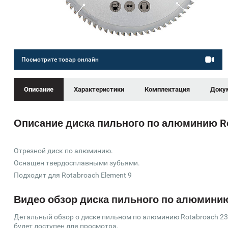
Посмотрите товар онлайн
Описание
Характеристики
Комплектация
Доку
Описание диска пильного по алюминию Ro
Отрезной диск по алюминию.
Оснащен твердосплавными зубьями.
Подходит для Rotabroach Element 9
Видео обзор диска пильного по алюминию 
Детальный обзор о диске пильном по алюминию Rotabroach 230
будет доступен для просмотра.