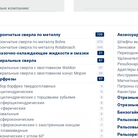
ные компании:
Также доступно для частн
Онлайн-оплата без комис
рончатые сверла по металлу
Аксессуа
720
рончатые сверла по металлу Bohre
Штифты в
370
рончатые сверла по металлу Rotabroach
Зенковки
344
азочно-охлаждающие жидкости и смазки
Переходн
21
Удлините
иральные сверла
87
Резьбонар
иральные сверла с хвостовиком Weldon
37
Адаптеры 
иральные сверла с хвостовиком конус Морзе
50
Инструмен
орфрезы
97
Магнитные
бор борфрез твердосплавных
Патроны с
4
- цилиндрические
Канистры
9
- цилиндрические с торцовыми зубьями
Отрезные
8
- сфероцилиндрические
8
Отрезные
- сферические
9
Бензогай
- овальные
6
- сфероконические
Рельсосв
7
- сфероконические с заостренным концом
7
Рельсовы
- пламевидные
6
Рельсоре
- конические с углом 60°
7