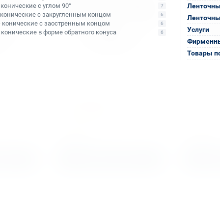
- конические с углом 90°
Ленточны
7
- конические с закругленным концом
6
Ленточны
- конические с заостренным концом
6
Услуги
- конические в форме обратного конуса
6
Фирменны
Товары п
Арт. КБ003166
Арт. КБ0031
Диск пильный
Диск пиль
дереву,
универсальный по дереву,
Rotabroach
 230х25,4
пластику Rotabroach 355х25,4
RAPB230F
36T RAPB355MP
Уточняйте наличие
Уточняйте
8 500 ₽
5 800 ₽
алог
Подобрать аналог
Под