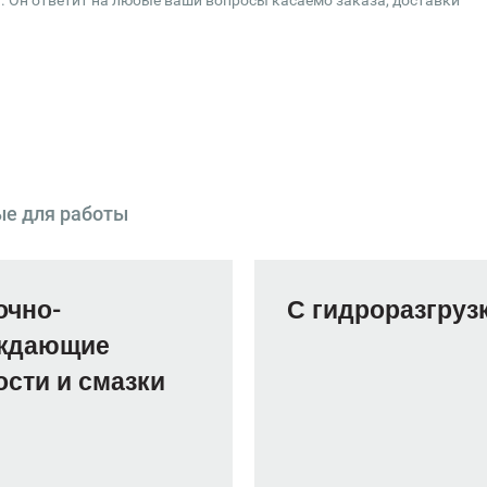
. Он ответит на любые ваши вопросы касаемо заказа, доставки
ые для работы
очно-
С гидроразгруз
ждающие
сти и смазки