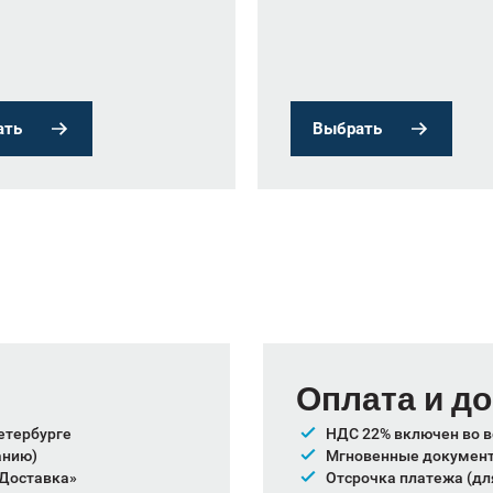
ать
Выбрать
Оплата и д
етербурге
НДС 22% включен во в
анию)
Мгновенные документы
 Доставка»
Отсрочка платежа (дл