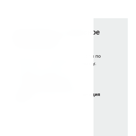
Гарантийное и сервисное
обслуживание
Сервисный центр выполняет работы по
гарантийному и сервисному ремонту.
+
В наличии запасные части
+
Техническое обслуживание
+
Удаленная бесплатная консультация
мастера