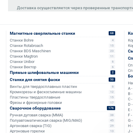
Доставка осуществляется через проверенные транспорт
Магнитные сверлильные станки
Ко
68
Станки Bohre
Ко
4
Станки Rotabroach
Ко
15
Станки BDS Maschinen
См
23
Станки Magtron
11
Сп
Станки Unibor
6
Сп
Станки Вектор
6
Сп
Прямые шлифовальные машинки
2
Б
Аналоги и похожие товары
Станки для снятия фаски
50
На
Винты для твердосплавных пластин
6
A 
Кромкорезы и фаскосъемные машины
12
B 
Пластины твердосплавные
15
C 
Фрезы и фрезерные головки
17
D 
Сварочное оборудование
176
E 
Ручная дуговая сварка (MMA)
F 
38
Полуавтоматическая сварка (MIG/MAG)
G 
45
Аргоновая сварка (TIG)
H 
29
Аргоновые горелки
J 
13