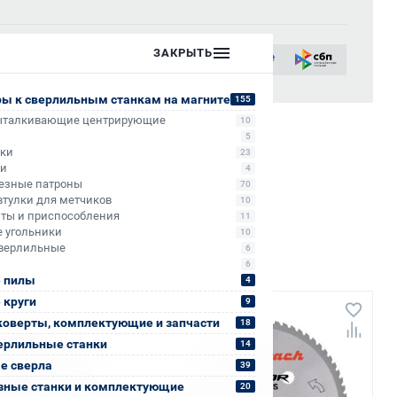
ых лиц:
ЗАКРЫТЬ
сии
ры к сверлильным станкам на магните
155
ыталкивающие центрирующие
10
5
ики
23
ли
4
езные патроны
70
втулки для метчиков
10
ты и приспособления
11
 угольники
10
верлильные
6
6
 пилы
4
 круги
9
коверты, комплектующие и запчасти
18
ерлильные станки
14
е сверла
39
зные станки и комплектующие
20