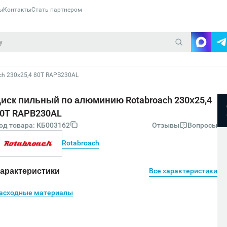
ы
Контакты
Стать партнером
h 230х25,4 80T RAPB230AL
иск пильный по алюминию Rotabroach 230х25,4
0T RAPB230AL
од товара: КБ003162
Отзывы
Вопросы
Rotabroach
арактеристики
Все характеристики
асходные материалы