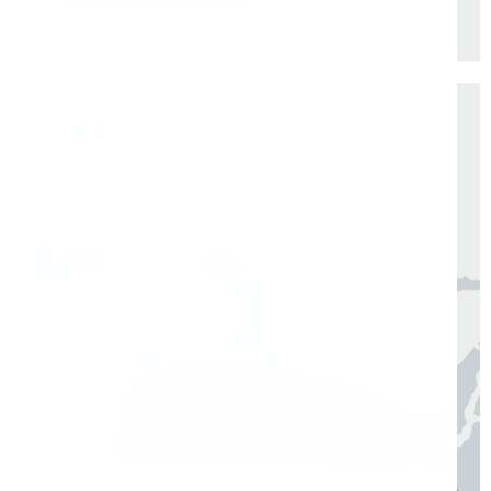
+
Удаленная бесплатная консультация мастера
Доставка по России от 1 дня
Организуем быструю отгрузку и доставку
по всей России в согласованные сроки
Москва, Санкт-Петербург
1 день
Регионы
3–7 дней