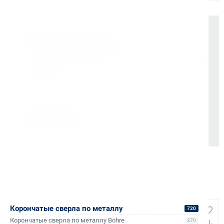
Оплата и документы
НДС 22% включен во все счета
Мгновенные документы: Счёт-фактура и УПД в день
отгрузки
Отсрочка платежа (для постоянных партнеров)
Также доступно для частных лиц:
Онлайн-оплата без комиссии
Аналоги и похожие товары
Корончатые сверла по металлу
720
Корончатые сверла по металлу Bohre
370