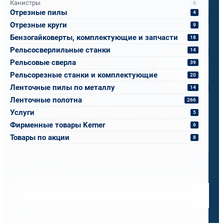
Канистры
6
Отрезные пилы
4
Email
*
Отрезные круги
9
Бензогайковерты, комплектующие и запчасти
18
Рельсосверлильные станки
14
Спецификация или реквизиты
Рельсовые сверла
39
Прикрепите файлы
Выбрать
Рельсорезные станки и комплектующие
20
Ленточные пилы по металлу
Ваш вопрос
14
Ленточные полотна
266
Услуги
5
Фирменные товары Kerner
6
Товары по акции
8
0 / 500
Я ознакомлен и принимаю условия
политики в отношении
обработки персональных данных
и
пользовательского
соглашения
Получить консультацию специалиста