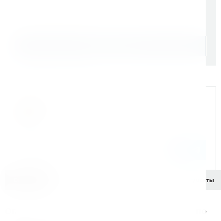
Уточняйте наличие
Подобрать аналог
Официальный дилер
Мы на связи
Бандюк Алла
Менеджер по продажам г. Москва
243@kerner.ru
8 (800) 333-05-20 доб. 243
Описание
Характеристики
Комплектация
Документы
Описание диска пильного универсального по