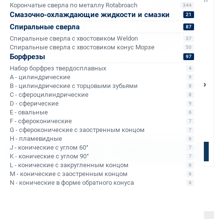
Корончатые сверла по металлу Rotabroach
344
Смазочно-охлаждающие жидкости и смазки
21
Спиральные сверла
87
Спиральные сверла с хвостовиком Weldon
37
Спиральные сверла с хвостовиком конус Морзе
50
Борфрезы
97
Набор борфрез твердосплавных
4
Арт. КБ003162
Арт. КБ003163
A - цилиндрические
9
Диск пильный по алюминию
Диск пильный по алюминию
B - цилиндрические с торцовыми зубьями
8
Rotabroach 230х25,4 80T
Rotabroach 355х25,4 80T
C - сфероцилиндрические
8
RAPB230AL
RAPB355AL
D - сферические
9
E - овальные
6
Уточняйте наличие
Уточняйте наличие
F - сфероконические
7
G - сфероконические с заостренным концом
5 900 ₽
9 900 ₽
7
H - пламевидные
6
J - конические с углом 60°
7
Подобрать аналог
Подобрать аналог
K - конические с углом 90°
7
L - конические с закругленным концом
6
M - конические с заостренным концом
6
N - конические в форме обратного конуса
6