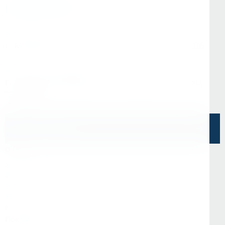
info@kerner.ru
Офис в Москве
г. Москва, ул Зарайская, д. 21, помещ. 206
Офис в Санкт-Петербурге
г. Санкт-Петербург, ул. Седова, д.11А, БЦ
"Эврика"
Напишите нам
О Нас
О компании
Информация
Отзывы
Реквизиты
Контакты
Покупателям