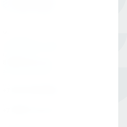
Оборудование для сверления и металлообработки
Мы в соцсетях
Единый номер
8 (800) 333-05-20
Заказать обратный звонок
Номер в Санкт-Петербурге
+7 (812) 454-00-80
Номер в Москве
+7 (495) 145-80-40
По любым вопросам: