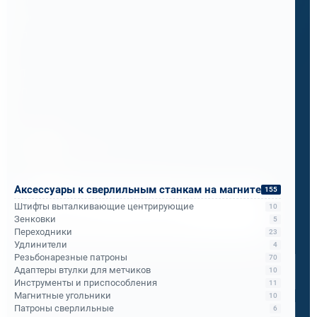
мобильность и скорость, о которой они не
подозревали.
Теперь ПМС-88 рекомендует его всем
подразделениям РЖД.
Бандюк Алла
Менеджер по продажам
Аксессуары к сверлильным станкам на магните
155
Напишите, что вам нужно сверлить, отпилить
Штифты выталкивающие центрирующие
10
или монтировать
- мы предложим
Зенковки
5
оборудование, которое справится.
Переходники
23
Удлинители
4
Имя
*
Резьбонарезные патроны
70
Адаптеры втулки для метчиков
10
Инструменты и приспособления
11
Магнитные угольники
Телефон
*
10
Патроны сверлильные
6