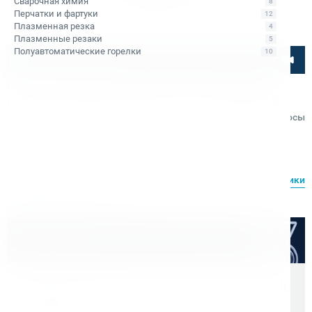
Сварочная химия
8
Перчатки и фартуки
12
Плазменная резка
4
Плазменные резаки
5
Полуавтоматические горелки
10
Посмотрите товар онлайн
Диск пильный универсальный по дереву,
пластику Rotabroach 355х25,4 36T RAPB355MP
Код товара: КБ003166
Отзывы
Вопросы
Rotabroach
Характеристики
Все характеристики
Расходные материалы
Оптом дешевле
Скидки для оптовых покупателей
Цена с учетом НДС 22%
8 500 ₽