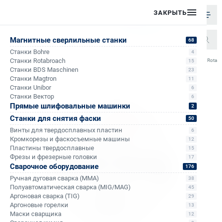
ЗАКРЫТЬ
Магнитные сверлильные станки
68
Станки Bohre
4
/
/
/
Станки Rotabroach
Диск пильный универсальный по дереву, пластику Rotab
15
Главная
Каталог
Отрезные круги
Станки BDS Maschinen
23
Станки Magtron
11
Станки Unibor
6
Станки Вектор
6
Прямые шлифовальные машинки
2
Станки для снятия фаски
50
Винты для твердосплавных пластин
6
Кромкорезы и фаскосъемные машины
12
Пластины твердосплавные
15
Фрезы и фрезерные головки
17
Сварочное оборудование
176
Ручная дуговая сварка (MMA)
38
Полуавтоматическая сварка (MIG/MAG)
45
Аргоновая сварка (TIG)
29
Аргоновые горелки
13
Маски сварщика
12