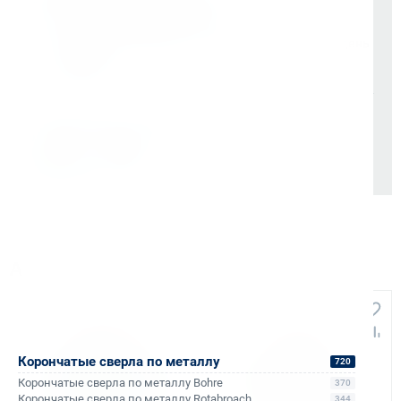
НДС 22% включен во все счета
Мгновенные документы: Счёт-фактура и УПД в день
отгрузки
Отсрочка платежа (для постоянных партнеров)
Также доступно для частных лиц:
Онлайн-оплата без комиссии
Аналоги и похожие товары
Корончатые сверла по металлу
720
Корончатые сверла по металлу Bohre
370
Корончатые сверла по металлу Rotabroach
344