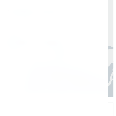
Доставка по России от 1 дня
Организуем быструю отгрузку и доставку
по всей России в согласованные сроки
Москва, Санкт-Петербург
1 день
Регионы
3–7 дней
Экспертная поддержка