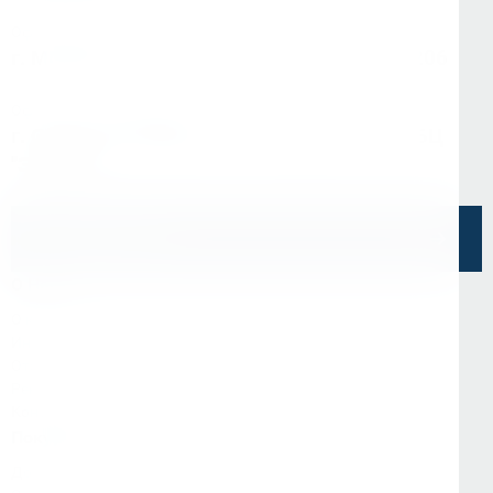
Офис в Москве
г. Москва, ул Зарайская, д. 21, помещ. 206
Офис в Санкт-Петербурге
г. Санкт-Петербург, ул. Седова, д.11А, БЦ
"Эврика"
Напишите нам
О Нас
О компании
Информация
Отзывы
Реквизиты
Контакты
Покупателям
Доставка и оплата