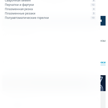
Сварочная химия
8
Перчатки и фартуки
12
Плазменная резка
4
Плазменные резаки
5
Полуавтоматические горелки
10
Посмотрите товар онлайн
Диск пильный по металлу Rotabroach 230х25,4
48T RAPB230FS
Код товара: КБ003161
Отзывы
Вопросы
Rotabroach
Характеристики
Все характеристики
Расходные материалы
Оптом дешевле
Скидки для оптовых покупателей
Цена с учетом НДС 22%
5 800 ₽