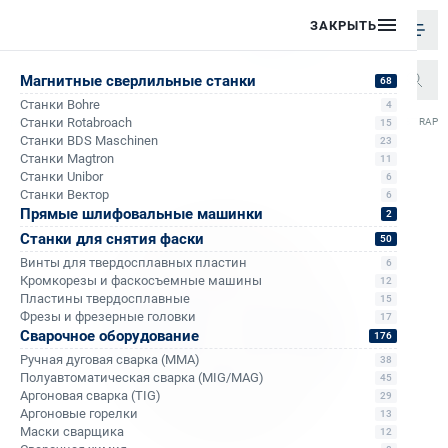
ЗАКРЫТЬ
Магнитные сверлильные станки
68
Станки Bohre
4
/
/
/
Станки Rotabroach
Диск пильный по металлу Rotabroach 230х25,4 48T RAPB
15
Главная
Каталог
Отрезные круги
Станки BDS Maschinen
23
Станки Magtron
11
Станки Unibor
6
Станки Вектор
6
Прямые шлифовальные машинки
2
Станки для снятия фаски
50
Винты для твердосплавных пластин
6
Кромкорезы и фаскосъемные машины
12
Пластины твердосплавные
15
Фрезы и фрезерные головки
17
Сварочное оборудование
176
Ручная дуговая сварка (MMA)
38
Полуавтоматическая сварка (MIG/MAG)
45
Аргоновая сварка (TIG)
29
Аргоновые горелки
13
Маски сварщика
12