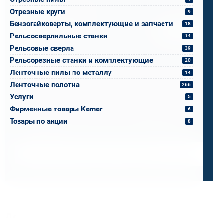
Отрезные круги
9
Спецификация или реквизиты
Бензогайковерты, комплектующие и запчасти
18
Прикрепите файлы
Выбрать
Рельсосверлильные станки
14
Рельсовые сверла
Ваш вопрос
39
Рельсорезные станки и комплектующие
20
Ленточные пилы по металлу
14
Ленточные полотна
266
Услуги
5
0 / 500
Фирменные товары Kerner
6
Я ознакомлен и принимаю условия
политики в отношении
Товары по акции
8
обработки персональных данных
и
пользовательского
соглашения
Получить консультацию специалиста
Дорожим своей репутацией,