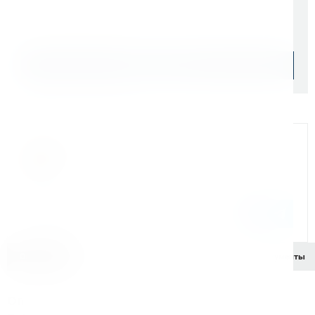
Уточняйте наличие
Подобрать аналог
Официальный дилер
Мы на связи
Бандюк Алла
Менеджер по продажам г. Москва
243@kerner.ru
8 (800) 333-05-20 доб. 243
Описание
Характеристики
Комплектация
Документы
Описание диска пильного по металлу