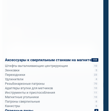
Теперь ПМС-88 рекомендует его всем
подразделениям РЖД.
Бандюк Алла
Менеджер по продажам
Напишите, что вам нужно сверлить, отпилить
или монтировать
- мы предложим
Аксессуары к сверлильным станкам на магните
оборудование, которое справится.
155
Штифты выталкивающие центрирующие
10
Имя
*
Зенковки
5
Переходники
23
Удлинители
4
Резьбонарезные патроны
70
Телефон
*
Адаптеры втулки для метчиков
10
Инструменты и приспособления
11
Магнитные угольники
10
Патроны сверлильные
6
Email
*
Канистры
6
Отрезные пилы
4