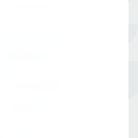
Оборудование для сверления и металлообработки
Мы в соцсетях
Единый номер
8 (800) 333-05-20
Заказать обратный звонок
Номер в Санкт-Петербурге
+7 (812) 454-00-80
Номер в Москве
+7 (495) 145-80-40
По любым вопросам:
info@kerner.ru