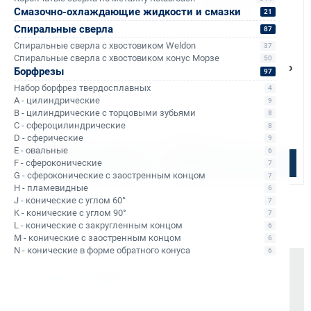
Смазочно-охлаждающие жидкости и смазки
21
Спиральные сверла
87
Спиральные сверла с хвостовиком Weldon
37
Арт. КБ003162
Арт. КБ003163
Спиральные сверла с хвостовиком конус Морзе
50
Диск пильный по алюминию
Диск пильный по алюминию
Борфрезы
97
Rotabroach 230х25,4 80T
Rotabroach 355х25,4 80T
Набор борфрез твердосплавных
4
RAPB230AL
RAPB355AL
A - цилиндрические
9
B - цилиндрические с торцовыми зубьями
8
Уточняйте наличие
Уточняйте наличие
C - сфероцилиндрические
8
5 900 ₽
9 900 ₽
D - сферические
9
E - овальные
6
F - сфероконические
Подобрать аналог
Подобрать аналог
7
G - сфероконические с заостренным концом
7
H - пламевидные
6
J - конические с углом 60°
7
K - конические с углом 90°
7
L - конические с закругленным концом
6
M - конические с заостренным концом
6
N - конические в форме обратного конуса
6
Почему выбирают Kerner
Держим курс
, а не гоняемся за цифрами