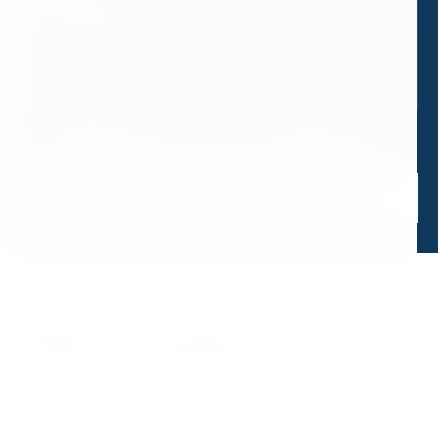
0 / 500
Я ознакомлен и принимаю условия
политики в отношении
обработки персональных данных
и
пользовательского
соглашения
Получить консультацию специалиста
Дорожим своей репутацией,
и ценим ваше доверие
О чем говорят отзывы и высокие оценки наших
клиентов