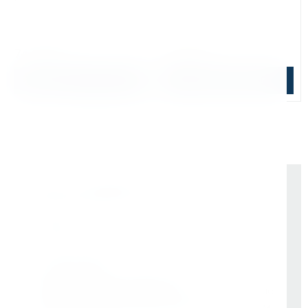
В наличии: 3 шт.
Уточняйте наличие
74 160 ₽
99 450 ₽
В корзину
Подобрать аналог
Почему выбирают Kerner
Держим курс
, а не гоняемся за цифрами
На рынке -
9 лет
Vessel (Япония)
- партнёр все эти годы
Rotabroach (Великобритания)
- эксклюзивные
дилеры с самого начала. Никаких серых схем