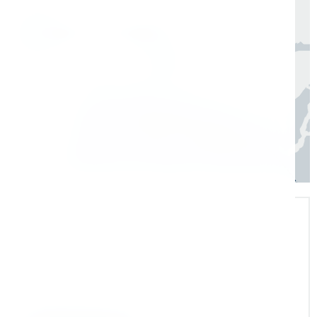
Москва, Санкт-Петербург
1 день
Регионы
3–7 дней
Экспертная поддержка
Помогаем на всех этапах: в выборе и
внедрении оборудования в рабочие
процессы