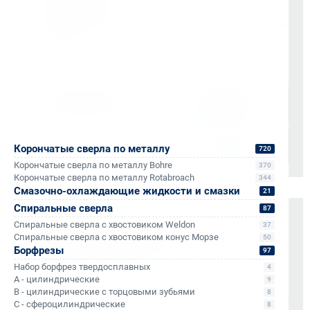
согласованию)
Доставка по Санкт-Петербургу через сервис «Яндекс
Доставка»
Доставка осуществляется через проверенные
транспортные компании:
Корончатые сверла по металлу
720
Корончатые сверла по металлу Bohre
370
Корончатые сверла по металлу Rotabroach
344
Смазочно-охлаждающие жидкости и смазки
21
Спиральные сверла
87
Оплата и документы
Спиральные сверла с хвостовиком Weldon
37
Спиральные сверла с хвостовиком конус Морзе
50
НДС 22% включен во все счета
Борфрезы
97
Мгновенные документы: Счёт-фактура и УПД в день
Набор борфрез твердосплавных
4
отгрузки
A - цилиндрические
9
Отсрочка платежа (для постоянных партнеров)
B - цилиндрические с торцовыми зубьями
8
C - сфероцилиндрические
8