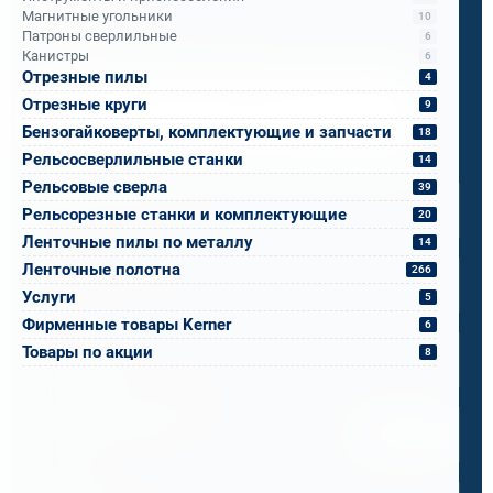
Бандюк Алла
Магнитные угольники
10
Менеджер по продажам
Патроны сверлильные
6
Канистры
6
Отрезные пилы
4
Напишите, что вам нужно сверлить, отпилить
Отрезные круги
9
или монтировать
- мы предложим
Бензогайковерты, комплектующие и запчасти
18
оборудование, которое справится.
Рельсосверлильные станки
14
Имя
*
Рельсовые сверла
39
Рельсорезные станки и комплектующие
20
Ленточные пилы по металлу
14
Телефон
*
Ленточные полотна
266
Услуги
5
Фирменные товары Kerner
Email
*
6
Товары по акции
8
Спецификация или реквизиты
Прикрепите файлы
Выбрать
Ваш вопрос