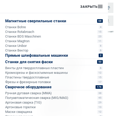
ЗАКРЫТЬ
Магнитные сверлильные станки
68
Станки Bohre
4
/
/
/
/
Станки Rotabroach
Ленточная пила по мет
15
Главная
Каталог
Ленточные пилы по металлу
С гидроразгрузкой
Станки BDS Maschinen
23
Станки Magtron
11
Станки Unibor
6
Станки Вектор
6
Прямые шлифовальные машинки
2
Станки для снятия фаски
50
Винты для твердосплавных пластин
6
Кромкорезы и фаскосъемные машины
12
Пластины твердосплавные
15
Фрезы и фрезерные головки
17
Сварочное оборудование
176
Ручная дуговая сварка (MMA)
38
Полуавтоматическая сварка (MIG/MAG)
45
Аргоновая сварка (TIG)
29
Аргоновые горелки
13
Маски сварщика
12