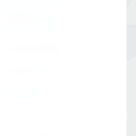
Единый номер
8 (800) 333-05-20
Заказать обратный звонок
Номер в Санкт-Петербурге
+7 (812) 454-00-80
Номер в Москве
+7 (495) 145-80-40
По любым вопросам:
info@kerner.ru
Офис в Москве
г. Москва, ул Зарайская, д. 21, помещ. 206
Офис в Санкт-Петербурге