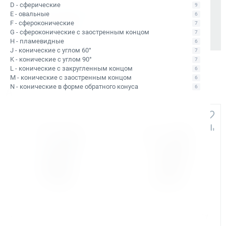
D - сферические
9
Также доступно для частных лиц:
E - овальные
6
Онлайн-оплата без комиссии
F - сфероконические
7
G - сфероконические с заостренным концом
7
H - пламевидные
6
J - конические с углом 60°
7
K - конические с углом 90°
7
L - конические с закругленным концом
6
M - конические с заостренным концом
6
N - конические в форме обратного конуса
6
Аналоги и похожие товары
Арт. КБ012315
Арт. КБ012316
Ленточная пила по металлу
Ленточная пила по металлу
AURA LM-128SHD/380
AURA LM-128SHDV/220