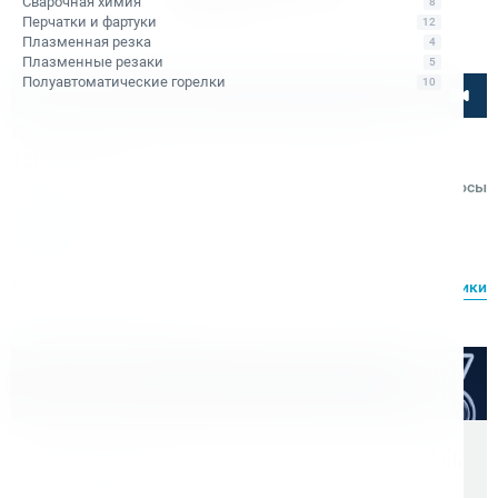
Сварочная химия
8
Перчатки и фартуки
12
Плазменная резка
4
Плазменные резаки
5
Полуавтоматические горелки
10
Посмотрите товар онлайн
Ленточная пила по металлу AURA LM-
128SHD/220
Код товара: КБ012314
Отзывы
Вопросы
AURA
Характеристики
Все характеристики
Расходные материалы
Оптом дешевле
Скидки для оптовых покупателей
Цена с учетом НДС 22%
74 160 ₽