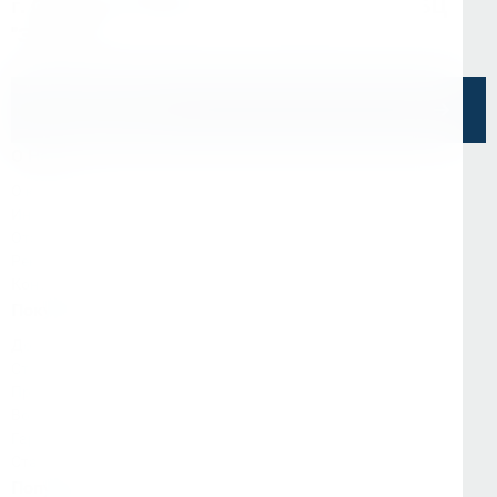
г. Санкт-Петербург, ул. Седова, д.11А, БЦ
"Эврика"
Напишите нам
О Нас
О компании
Информация
Отзывы
Реквизиты
Контакты
Покупателям
Доставка и оплата
Стать партнёром
Программа лояльности
Вопрос-ответ
Гарантия и возврат
Статьи
Популярные категории